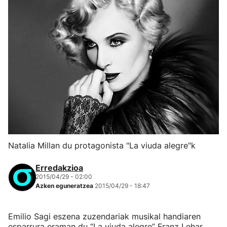
Natalia Millan du protagonista "La viuda alegre"k
Erredakzioa
2015/04/29 - 02:00
Azken eguneratzea
2015/04/29 - 18:47
Emilio Sagi eszena zuzendariak musikal handiaren
esparrura eraman du “La viuda alegre” Franz Lehar