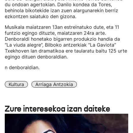
du ondoan agertokian. Danilo kondea da Tores,
behinola bikotekide izan zuen alargunarekin berriz
ezkontzen saiatuko den gizona.
Musikala maiatzaren 13an estreinatuko dute, eta 11
funtzio egingo dituzte, maiatzaren 24ra arte.
Denboraldi honetako bigarren produkzio handia da
“La viuda alegre”, Bilboko antzerkiak “La Gaviota”
Txekhoven lan dramatikoa ere taularatu baitu 125 urte
egingo dituen denboraldian.
n denboraldian.
Kultura
Arriaga Antzokia
Zure interesekoa izan daiteke