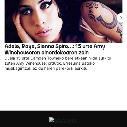
Adele, Raye, Sienna Spiro…: 15 urte Amy
Winehouseren oinordekoaren zain
Duela 15 urte Camden Towneko bere etxean hilda aurkitu
zuten Amy Winehouse; ordutik, Erresuma Batuko
musikagintzak ez du haren parekorik aurkitu.