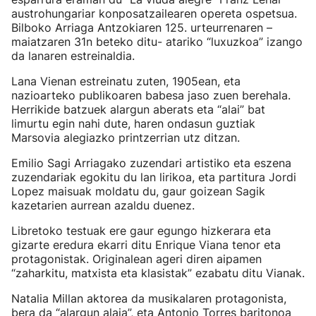
austrohungariar konposatzailearen opereta ospetsua.
Bilboko Arriaga Antzokiaren 125. urteurrenaren –
maiatzaren 31n beteko ditu- atariko “luxuzkoa” izango
da lanaren estreinaldia.
Lana Vienan estreinatu zuten, 1905ean, eta
nazioarteko publikoaren babesa jaso zuen berehala.
Herrikide batzuek alargun aberats eta “alai” bat
limurtu egin nahi dute, haren ondasun guztiak
Marsovia alegiazko printzerrian utz ditzan.
Emilio Sagi Arriagako zuzendari artistiko eta eszena
zuzendariak egokitu du lan lirikoa, eta partitura Jordi
Lopez maisuak moldatu du, gaur goizean Sagik
kazetarien aurrean azaldu duenez.
Libretoko testuak ere gaur egungo hizkerara eta
gizarte eredura ekarri ditu Enrique Viana tenor eta
protagonistak. Originalean ageri diren aipamen
“zaharkitu, matxista eta klasistak” ezabatu ditu Vianak.
Natalia Millan aktorea da musikalaren protagonista,
bera da “alargun alaia”, eta Antonio Torres baritonoa