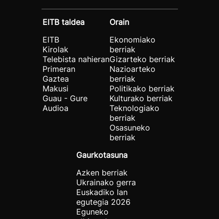
EITB taldea
Orain
EITB
Ekonomiako
Kirolak
berriak
Telebista nahieran
Gizarteko berriak
Primeran
Nazioarteko
Gaztea
berriak
Makusi
Politikako berriak
Guau - Gure
Kulturako berriak
Audioa
Teknologiako
berriak
Osasuneko
berriak
Gaurkotasuna
Azken berriak
Ukrainako gerra
Euskadiko lan
egutegia 2026
Eguneko