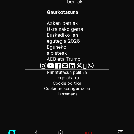
berriak
Gaurkotasuna
Azken berriak
Ukrainako gerra
Euskadiko lan
egutegia 2026
Eguneko
albisteak
AEB eta Trump
Pribatutasun politika
Lege oharra
Cookie politika
Cookieen konfigurazioa
Harremana