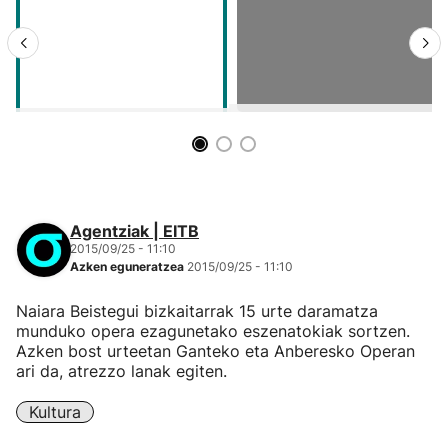
Agentziak | EITB
2015/09/25 - 11:10
Azken eguneratzea
2015/09/25 - 11:10
Naiara Beistegui bizkaitarrak 15 urte daramatza
munduko opera ezagunetako eszenatokiak sortzen.
Azken bost urteetan Ganteko eta Anberesko Operan
ari da, atrezzo lanak egiten.
Kultura