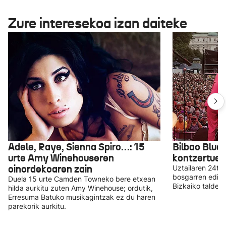
Zure interesekoa izan daiteke
Adele, Raye, Sienna Spiro…: 15
Bilbao Blues
urte Amy Winehouseren
kontzertuek
oinordekoaren zain
Uztailaren 24tik
bosgarren edizio
Duela 15 urte Camden Towneko bere etxean
Bizkaiko taldear
hilda aurkitu zuten Amy Winehouse; ordutik,
Erresuma Batuko musikagintzak ez du haren
parekorik aurkitu.