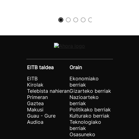
EITB taldea
Orain
EITB
Ekonomiako
Kirolak
berriak
Telebista nahieran
Gizarteko berriak
Primeran
Nazioarteko
Gaztea
berriak
Makusi
Politikako berriak
Guau - Gure
Kulturako berriak
Audioa
Teknologiako
berriak
Osasuneko