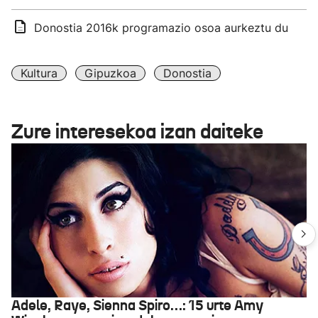
Donostia 2016k programazio osoa aurkeztu du
Kultura
Gipuzkoa
Donostia
Zure interesekoa izan daiteke
Adele, Raye, Sienna Spiro…: 15 urte Amy