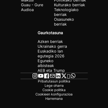
Makusi
Politikako berriak
Guau - Gure
Kulturako berriak
Audioa
Teknologiako
berriak
Osasuneko
berriak
Gaurkotasuna
Azken berriak
Ukrainako gerra
Euskadiko lan
egutegia 2026
Eguneko
albisteak
AEB eta Trump
Pribatutasun politika
Lege oharra
Cookie politika
Cookieen konfigurazioa
Harremana