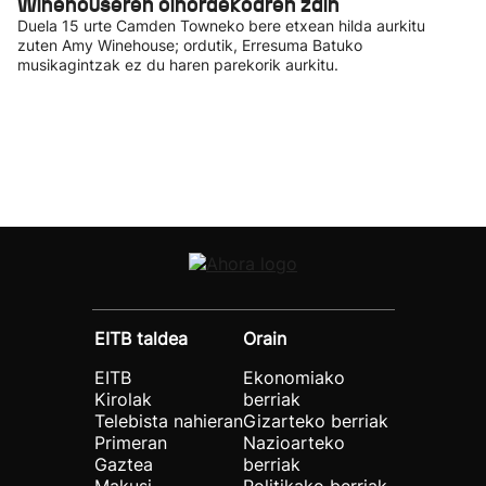
Winehouseren oinordekoaren zain
Duela 15 urte Camden Towneko bere etxean hilda aurkitu
zuten Amy Winehouse; ordutik, Erresuma Batuko
musikagintzak ez du haren parekorik aurkitu.
EITB taldea
Orain
EITB
Ekonomiako
Kirolak
berriak
Telebista nahieran
Gizarteko berriak
Primeran
Nazioarteko
Gaztea
berriak