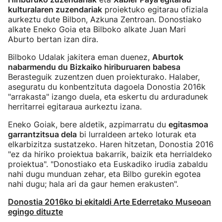
kulturalaren zuzendariak
proiektuko egitarau ofiziala
aurkeztu dute Bilbon, Azkuna Zentroan. Donostiako
alkate Eneko Goia eta Bilboko alkate Juan Mari
Aburto bertan izan dira.
Bilboko Udalak jakitera eman duenez,
Aburtok
nabarmendu du Bizkaiko hiriburuaren babesa
Berasteguik zuzentzen duen proiekturako. Halaber,
aseguratu du konbentzituta dagoela Donostia 2016k
"arrakasta" izango duela, eta eskertu du arduradunek
herritarrei egitaraua aurkeztu izana.
Eneko Goiak, bere aldetik, azpimarratu du
egitasmoa
garrantzitsua dela
bi lurraldeen arteko loturak eta
elkarbizitza sustatzeko. Haren hitzetan, Donostia 2016
"ez da hiriko proiektua bakarrik, baizik eta herrialdeko
proiektua". "Donostiako eta Euskadiko irudia zabaldu
nahi dugu munduan zehar, eta Bilbo gurekin egotea
nahi dugu; hala ari da gaur hemen erakusten".
Donostia 2016ko bi ekitaldi Arte Ederretako Museoan
egingo dituzte