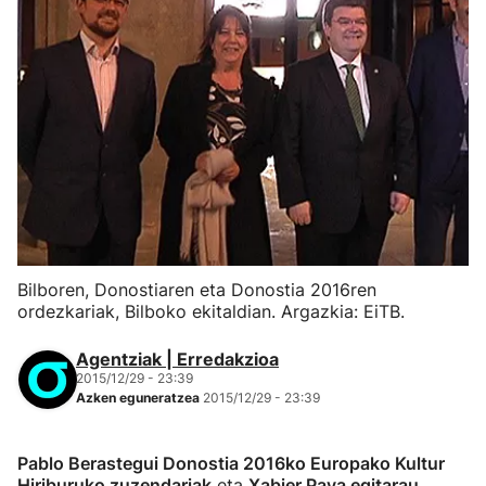
Bilboren, Donostiaren eta Donostia 2016ren
ordezkariak, Bilboko ekitaldian. Argazkia: EiTB.
Agentziak | Erredakzioa
2015/12/29 - 23:39
Azken eguneratzea
2015/12/29 - 23:39
Pablo Berastegui Donostia 2016ko Europako Kultur
Hiriburuko zuzendariak
eta
Xabier Paya egitarau