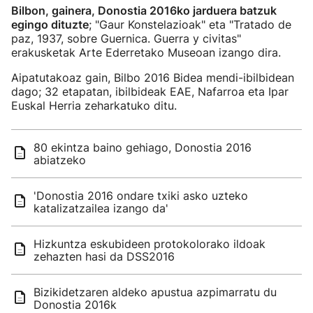
Bilbon, gainera, Donostia 2016ko jarduera batzuk
egingo dituzte
; "Gaur Konstelazioak" eta "Tratado de
paz, 1937, sobre Guernica. Guerra y civitas"
erakusketak Arte Ederretako Museoan izango dira.
Aipatutakoaz gain, Bilbo 2016 Bidea mendi-ibilbidean
dago; 32 etapatan, ibilbideak EAE, Nafarroa eta Ipar
Euskal Herria zeharkatuko ditu.
80 ekintza baino gehiago, Donostia 2016
abiatzeko
'Donostia 2016 ondare txiki asko uzteko
katalizatzailea izango da'
Hizkuntza eskubideen protokolorako ildoak
zehazten hasi da DSS2016
Bizikidetzaren aldeko apustua azpimarratu du
Donostia 2016k