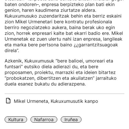
baten ondoren–, enpresa berpizteko plan bati ekin
genion, haren kaudimena ziurtatze aldera.
Kukuxumusuko zuzendaritzak behin eta berriz eskaini
zion Mikel Urmenetari bere kontratu profesionala
berriro negoziatzeko aukera, baina berak uko egin
zion, horrek enpresari kalte bat ekarri badio ere. Mikel
Urmenetak ez zuen ulertu nahi izan enpresa, langileak
eta marka bere pertsona baino ¿¿garrantzitsuagoak
direla”.
Azkenik, Kukuxumusuk “bere balioei, umoreari eta
funtsari” eutsiko diela adierazi du, eta bere
proposamen, proiektu, marrazki eta ideien bitartez
“probokatzen, dibertitzen eta akuilatzen” jarraituko
duela esanez bukatu du adierazpena.
Mikel Urmeneta, Kukuxumusutik kanpo
Kultura
Nafarroa
Iruñea