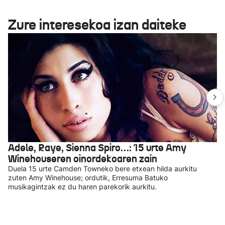
Zure interesekoa izan daiteke
Adele, Raye, Sienna Spiro…: 15 urte Amy
Winehouseren oinordekoaren zain
Duela 15 urte Camden Towneko bere etxean hilda aurkitu
zuten Amy Winehouse; ordutik, Erresuma Batuko
musikagintzak ez du haren parekorik aurkitu.