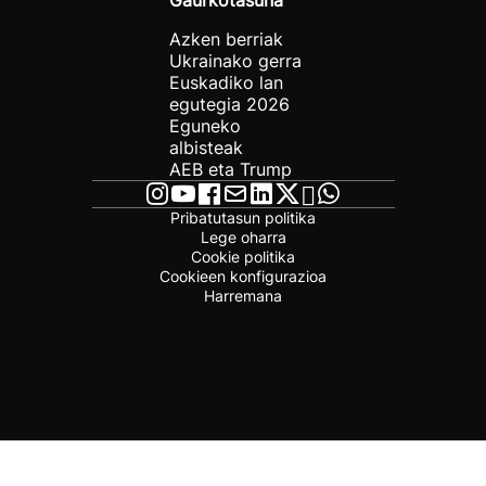
Gaurkotasuna
Azken berriak
Ukrainako gerra
Euskadiko lan
egutegia 2026
Eguneko
albisteak
AEB eta Trump
Pribatutasun politika
Lege oharra
Cookie politika
Cookieen konfigurazioa
Harremana