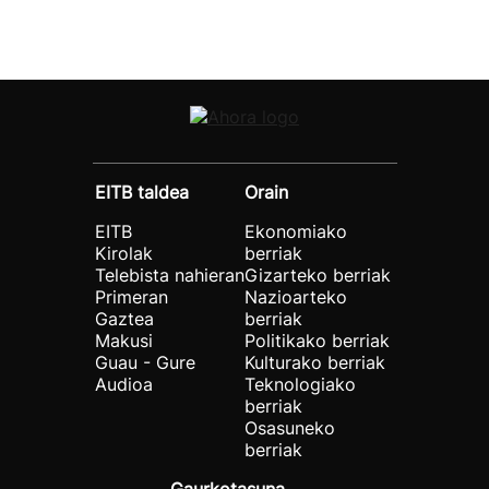
EITB taldea
Orain
EITB
Ekonomiako
Kirolak
berriak
Telebista nahieran
Gizarteko berriak
Primeran
Nazioarteko
Gaztea
berriak
Makusi
Politikako berriak
Guau - Gure
Kulturako berriak
Audioa
Teknologiako
berriak
Osasuneko
berriak