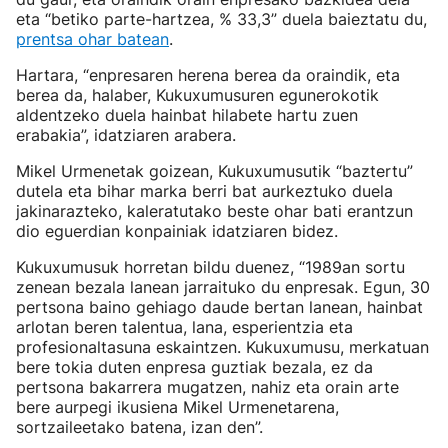
eta “betiko parte-hartzea, % 33,3” duela baieztatu du,
prentsa ohar batean
.
Hartara, “enpresaren herena berea da oraindik, eta
berea da, halaber, Kukuxumusuren egunerokotik
aldentzeko duela hainbat hilabete hartu zuen
erabakia”, idatziaren arabera.
Mikel Urmenetak goizean, Kukuxumusutik “baztertu”
dutela eta bihar marka berri bat aurkeztuko duela
jakinarazteko, kaleratutako beste ohar bati erantzun
dio eguerdian konpainiak idatziaren bidez.
Kukuxumusuk horretan bildu duenez, “1989an sortu
zenean bezala lanean jarraituko du enpresak. Egun, 30
pertsona baino gehiago daude bertan lanean, hainbat
arlotan beren talentua, lana, esperientzia eta
profesionaltasuna eskaintzen. Kukuxumusu, merkatuan
bere tokia duten enpresa guztiak bezala, ez da
pertsona bakarrera mugatzen, nahiz eta orain arte
bere aurpegi ikusiena Mikel Urmenetarena,
sortzaileetako batena, izan den”.