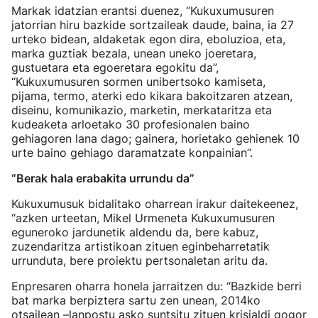
Markak idatzian erantsi duenez, “Kukuxumusuren
jatorrian hiru bazkide sortzaileak daude, baina, ia 27
urteko bidean, aldaketak egon dira, eboluzioa, eta,
marka guztiak bezala, unean uneko joeretara,
gustuetara eta egoeretara egokitu da”,
“Kukuxumusuren sormen unibertsoko kamiseta,
pijama, termo, aterki edo kikara bakoitzaren atzean,
diseinu, komunikazio, marketin, merkataritza eta
kudeaketa arloetako 30 profesionalen baino
gehiagoren lana dago; gainera, horietako gehienek 10
urte baino gehiago daramatzate konpainian”.
“Berak hala erabakita urrundu da”
Kukuxumusuk bidalitako oharrean irakur daitekeenez,
“azken urteetan, Mikel Urmeneta Kukuxumusuren
eguneroko jardunetik aldendu da, bere kabuz,
zuzendaritza artistikoan zituen eginbeharretatik
urrunduta, bere proiektu pertsonaletan aritu da.
Enpresaren oharra honela jarraitzen du: “Bazkide berri
bat marka berpiztera sartu zen unean, 2014ko
otsailean –lanpostu asko suntsitu zituen krisialdi gogor