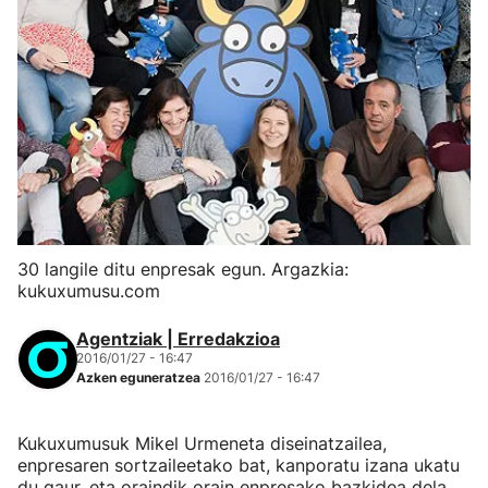
30 langile ditu enpresak egun. Argazkia:
kukuxumusu.com
Agentziak | Erredakzioa
2016/01/27 - 16:47
Azken eguneratzea
2016/01/27 - 16:47
Kukuxumusuk Mikel Urmeneta diseinatzailea,
enpresaren sortzaileetako bat, kanporatu izana ukatu
du gaur, eta oraindik orain enpresako bazkidea dela