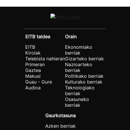
EITB taldea
Orain
EITB
Ekonomiako
Kirolak
berriak
Telebista nahieran
Gizarteko berriak
Primeran
Nazioarteko
Gaztea
berriak
Makusi
Politikako berriak
Guau - Gure
Kulturako berriak
Audioa
Teknologiako
berriak
Osasuneko
berriak
Gaurkotasuna
Azken berriak