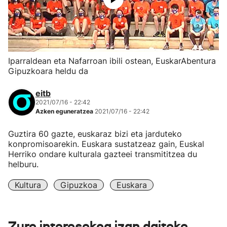
Iparraldean eta Nafarroan ibili ostean, EuskarAbentura
Gipuzkoara heldu da
eitb
2021/07/16 - 22:42
Azken eguneratzea
2021/07/16 - 22:42
Guztira 60 gazte, euskaraz bizi eta jarduteko
konpromisoarekin. Euskara sustatzeaz gain, Euskal
Herriko ondare kulturala gazteei transmititzea du
helburu.
Kultura
Gipuzkoa
Euskara
Zure interesekoa izan daiteke