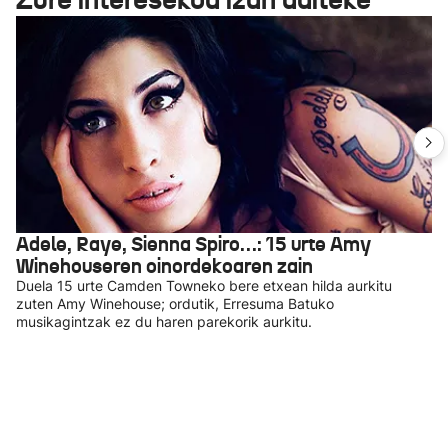
Adele, Raye, Sienna Spiro…: 15 urte Amy
Winehouseren oinordekoaren zain
Duela 15 urte Camden Towneko bere etxean hilda aurkitu
zuten Amy Winehouse; ordutik, Erresuma Batuko
musikagintzak ez du haren parekorik aurkitu.