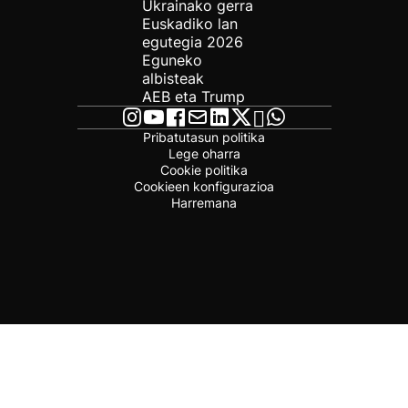
Ukrainako gerra
Euskadiko lan
egutegia 2026
Eguneko
albisteak
AEB eta Trump
Pribatutasun politika
Lege oharra
Cookie politika
Cookieen konfigurazioa
Harremana