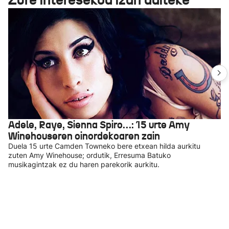
Adele, Raye, Sienna Spiro…: 15 urte Amy
Winehouseren oinordekoaren zain
Duela 15 urte Camden Towneko bere etxean hilda aurkitu
zuten Amy Winehouse; ordutik, Erresuma Batuko
musikagintzak ez du haren parekorik aurkitu.