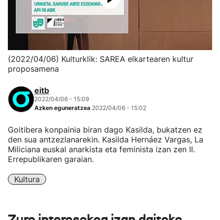
(2022/04/06) Kulturklik: SAREA elkartearen kultur
proposamena
eitb
2022/04/06 - 15:09
Azken eguneratzea
2022/04/06 - 15:02
Goitibera konpainia biran dago Kasilda, bukatzen ez
den sua antzezlanarekin. Kasilda Hernáez Vargas, La
Miliciana euskal anarkista eta feminista izan zen II.
Errepublikaren garaian.
Kultura
Zure interesekoa izan daiteke