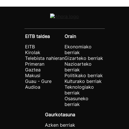
EITB taldea
Orain
EITB
Ekonomiako
Kirolak
berriak
Telebista nahieran
Gizarteko berriak
Primeran
Nazioarteko
Gaztea
berriak
Makusi
Politikako berriak
Guau - Gure
Kulturako berriak
Audioa
Teknologiako
berriak
Osasuneko
berriak
Gaurkotasuna
Azken berriak