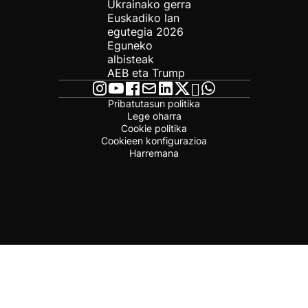
Ukrainako gerra
Euskadiko lan
egutegia 2026
Eguneko
albisteak
AEB eta Trump
Pribatutasun politika
Lege oharra
Cookie politika
Cookieen konfigurazioa
Harremana