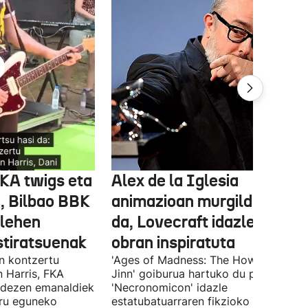
FKA twigs eta
Alex de la Iglesia
, Bilbao BBK
animazioan murgilduko
 lehen
da, Lovecraft idazlearen
stiratsuenak
obran inspiratuta
en kontzertu
'Ages of Madness: The Howling of th
 Harris, FKA
Jinn' goiburua hartuko du pelikulak, e
ndezen emanaldiek
'Necronomicon' idazle
iru eguneko
estatubatuarraren fikzioko liburuan