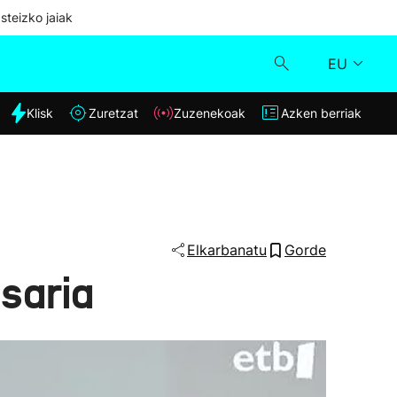
steizko jaiak
EU
dia
Klisk
Zuretzat
Zuzenekoak
Azken berriak
Klisk
Zuzenekoak
Zuretzat
Elkarbanatu
Gorde
saria
Azken berriak