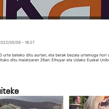
2022/05/09 - 18:27
0 urte beteko ditu aurten, eta berak bezala urtemuga hori
ituko ditu maiatzaren 26an: Elhuyar eta Udako Euskal Unibe
aiteke