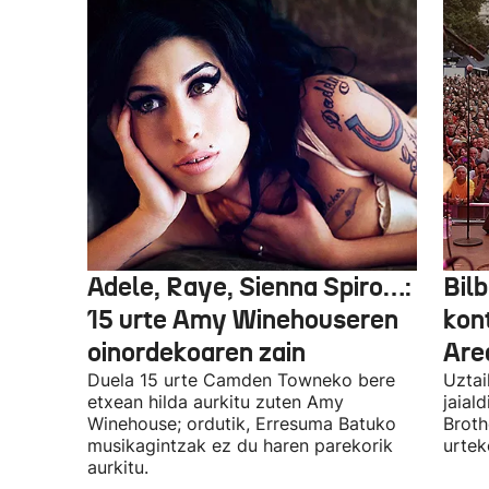
Adele, Raye, Sienna Spiro…:
Bilb
15 urte Amy Winehouseren
kon
oinordekoaren zain
Are
Duela 15 urte Camden Towneko bere
Uztai
etxean hilda aurkitu zuten Amy
jaial
Winehouse; ordutik, Erresuma Batuko
Broth
musikagintzak ez du haren parekorik
urtek
aurkitu.