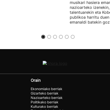
musikari hasiera eman
nazioarteko izenekin,
talentuarekin eta Ko
publikoa harritu due
emanaldi batekin goz
Orain
Ekonomiako berriak
Gizarteko berriak
Nazioarteko berriak
Politikako berriak
Kulturako berriak