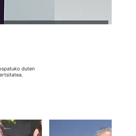
 ospatuko duten
rtsitatea.