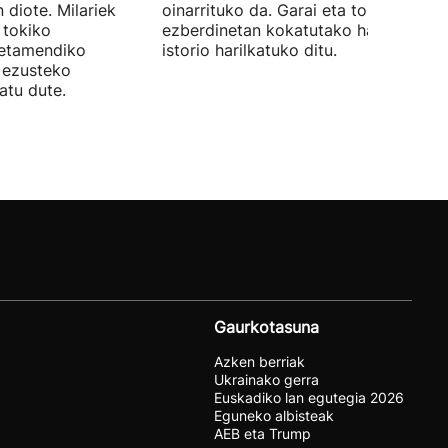
 diote. Milariek
oinarrituko da. Garai eta toki
 tokiko
ezberdinetan kokatutako hainbat
betamendiko
istorio harilkatuko ditu.
n ezusteko
atu dute.
Gaurkotasuna
Azken berriak
Ukrainako gerra
Euskadiko lan egutegia 2026
Eguneko albisteak
AEB eta Trump