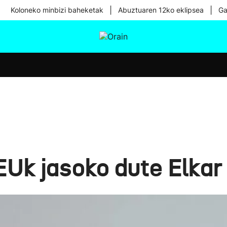
|
|
Koloneko minbizi baheketak
Abuztuaren 12ko eklipsea
Ga
tura
Ikusmiran
Egural
Osasuna
Teknologia
Uk jasoko dute Elkar 