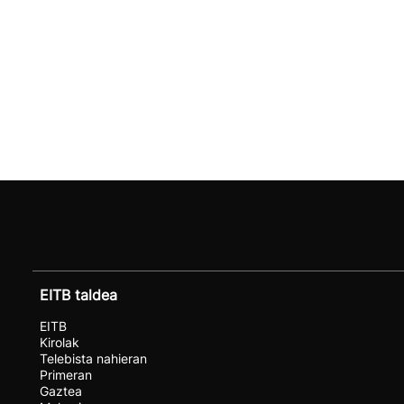
EITB taldea
EITB
Kirolak
Telebista nahieran
Primeran
Gaztea