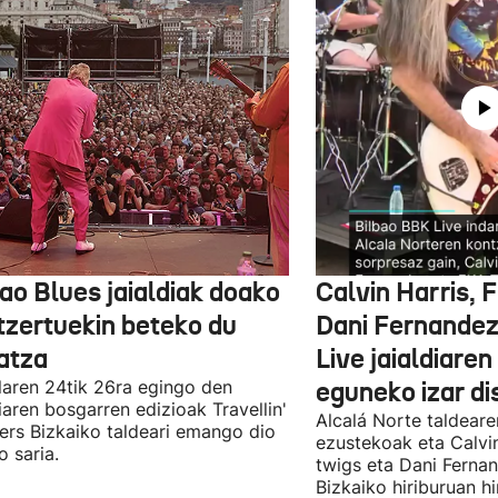
ao Blues jaialdiak doako
Calvin Harris, 
tzertuekin beteko du
Dani Fernandez
atza
Live jaialdiaren
laren 24tik 26ra egingo den
eguneko izar di
diaren bosgarren edizioak Travellin'
Alcalá Norte taldear
ers Bizkaiko taldeari emango dio
ezustekoak eta Calvin
o saria.
twigs eta Dani Ferna
Bizkaiko hiriburuan h