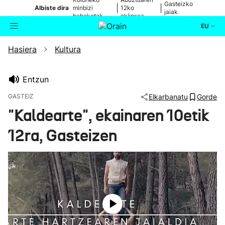
Gasteizko
|
|
Albiste dira
minbizi
12ko
jaiak
baheketak
eklipsea
EU
Hasiera
Kultura
Aktualitatea
Bilatzailea
Politika
Entzun
GASTEIZ
Elkarbanatu
Gorde
Kultura
"Kaldearte", ekainaren 10etik
12ra, Gasteizen
Ikusmiran
Eguraldia