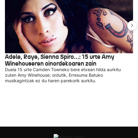
Adele, Raye, Sienna Spiro…: 15 urte Amy
Winehouseren oinordekoaren zain
Duela 15 urte Camden Towneko bere etxean hilda aurkitu
zuten Amy Winehouse; ordutik, Erresuma Batuko
musikagintzak ez du haren parekorik aurkitu.