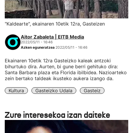
"Kaldearte", ekainaren 10etik 12ra, Gasteizen
Aitor Zabaleta | EITB Media
2022/05/11 - 16:46
Azken eguneratzea
2022/05/11 - 16:46
Ekainaren 10etik 12ra Gasteizko kaleak antzoki
bihurtuko dira. Aurten, bi gune berri gehituko dira:
Santa Barbara plaza eta Florida ibilbidea. Nazioarteko
zein bertako taldeak ikusteko aukera izango da.
Kultura
Gasteizko Udala
Gasteiz
Zure interesekoa izan daiteke