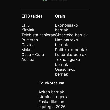
EITB taldea
Orain
EITB
Ekonomiako
Kirolak
berriak
Telebista nahieran
Gizarteko berriak
Primeran
Nazioarteko
Gaztea
berriak
Makusi
Politikako berriak
Guau - Gure
Kulturako berriak
Audioa
Teknologiako
berriak
Osasuneko
berriak
Gaurkotasuna
Azken berriak
Ukrainako gerra
Euskadiko lan
egutegia 2026