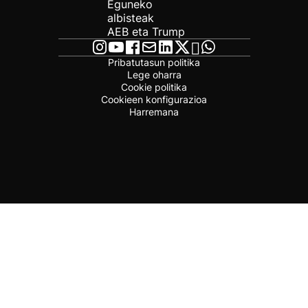
Eguneko
albisteak
AEB eta Trump
Pribatutasun politika
Lege oharra
Cookie politika
Cookieen konfigurazioa
Harremana