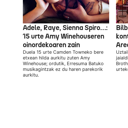
Adele, Raye, Sienna Spiro…:
Bilb
15 urte Amy Winehouseren
kon
oinordekoaren zain
Are
Duela 15 urte Camden Towneko bere
Uztai
etxean hilda aurkitu zuten Amy
jaial
Winehouse; ordutik, Erresuma Batuko
Broth
musikagintzak ez du haren parekorik
urtek
aurkitu.