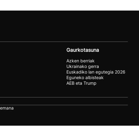
Gaurkotasuna
Azken berriak
Ukrainako gerra
Euskadiko lan egutegia 2026
Eguneko albisteak
AEB eta Trump
remana