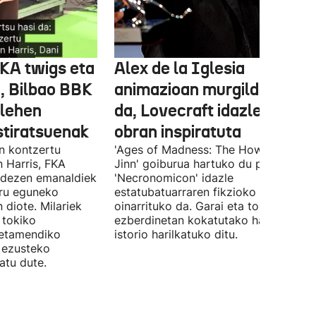
FKA twigs eta
Alex de la Iglesia
, Bilbao BBK
animazioan murgilduko
 lehen
da, Lovecraft idazlearen
stiratsuenak
obran inspiratuta
en kontzertu
'Ages of Madness: The Howling of th
 Harris, FKA
Jinn' goiburua hartuko du pelikulak, e
ndezen emanaldiek
'Necronomicon' idazle
iru eguneko
estatubatuarraren fikzioko liburuan
 diote. Milariek
oinarrituko da. Garai eta toki
 tokiko
ezberdinetan kokatutako hainbat
betamendiko
istorio harilkatuko ditu.
n ezusteko
atu dute.