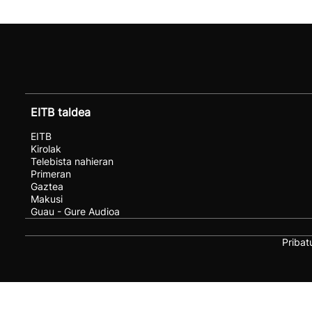
EITB taldea
EITB
Kirolak
Telebista nahieran
Primeran
Gaztea
Makusi
Guau - Gure Audioa
Pribat