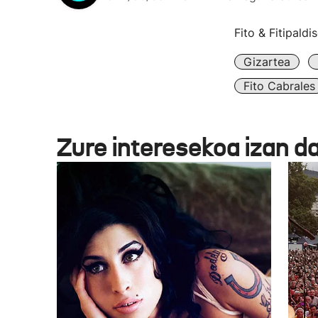
Fito & Fitipald
Gizartea
Fito Cabrales
Zure interesekoa izan d