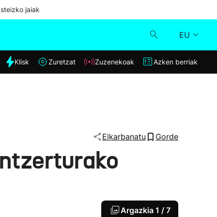
steizko jaiak
EU
dia
Klisk
Zuretzat
Zuzenekoak
Azken berriak
Klisk
Zuzenekoak
Zuretzat
Elkarbanatu
Gorde
ontzerturako
Azken berriak
Argazkia
1 / 7