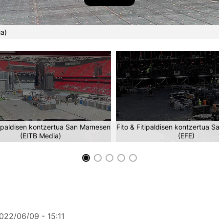
ia)
itipaldisen kontzertua San Mamesen
Fito & Fitipaldisen kontzertua
(EITB Media)
(EFE)
022/06/09 - 15:11