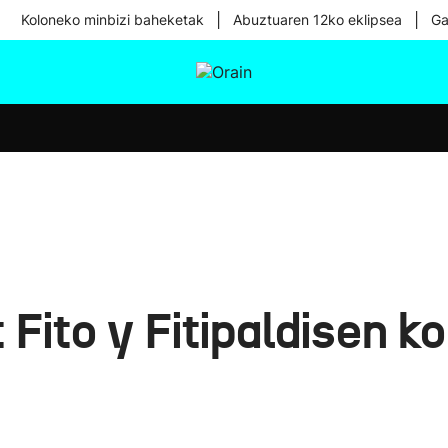
|
|
Koloneko minbizi baheketak
Abuztuaren 12ko eklipsea
Ga
tura
Ikusmiran
Egural
Osasuna
Teknologia
Fito y Fitipaldisen k