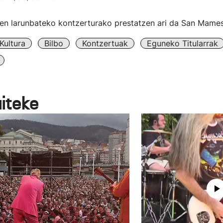
isen larunbateko kontzerturako prestatzen ari da San Mame
Kultura
Bilbo
Kontzertuak
Eguneko Titularrak
aiteke