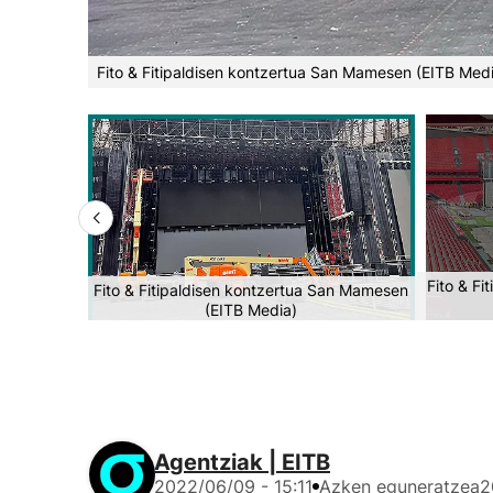
Fito & Fitipaldisen kontzertua San Mamesen (EITB Med
Fito & F
Fito & Fitipaldisen kontzertua San Mamesen
(EITB Media)
Agentziak | EITB
2022/06/09 - 15:11
Azken eguneratzea
2