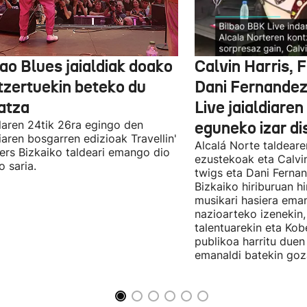
ao Blues jaialdiak doako
Calvin Harris, 
tzertuekin beteko du
Dani Fernandez
atza
Live jaialdiaren
laren 24tik 26ra egingo den
eguneko izar di
diaren bosgarren edizioak Travellin'
Alcalá Norte taldear
ers Bizkaiko taldeari emango dio
ezustekoak eta Calvin
o saria.
twigs eta Dani Ferna
Bizkaiko hiriburuan h
musikari hasiera eman
nazioarteko izenekin,
talentuarekin eta Ko
publikoa harritu due
emanaldi batekin goz