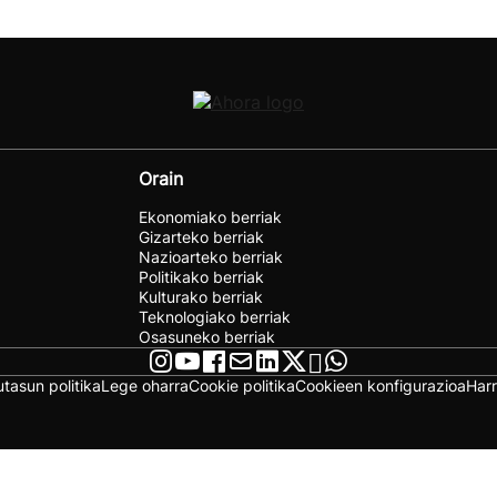
Orain
Ekonomiako berriak
Gizarteko berriak
Nazioarteko berriak
Politikako berriak
Kulturako berriak
Teknologiako berriak
Osasuneko berriak
utasun politika
Lege oharra
Cookie politika
Cookieen konfigurazioa
Har