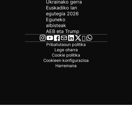
Ukrainako gerra
Euskadiko lan
egutegia 2026
Eguneko
albisteak
AEB eta Trump
Pribatutasun politika
Lege oharra
Cookie politika
Cookieen konfigurazioa
Harremana