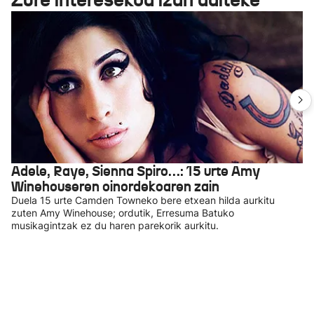
Adele, Raye, Sienna Spiro…: 15 urte Amy
Winehouseren oinordekoaren zain
Duela 15 urte Camden Towneko bere etxean hilda aurkitu
zuten Amy Winehouse; ordutik, Erresuma Batuko
musikagintzak ez du haren parekorik aurkitu.