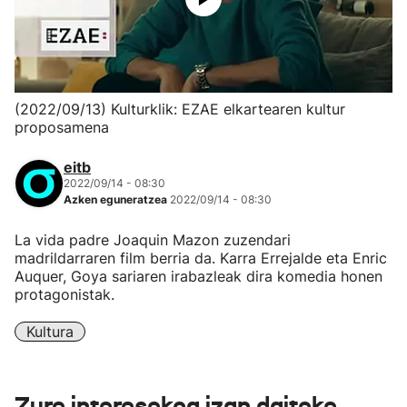
(2022/09/13) Kulturklik: EZAE elkartearen kultur
proposamena
eitb
2022/09/14 - 08:30
Azken eguneratzea
2022/09/14 - 08:30
La vida padre Joaquin Mazon zuzendari
madrildarraren film berria da. Karra Errejalde eta Enric
Auquer, Goya sariaren irabazleak dira komedia honen
protagonistak.
Kultura
Zure interesekoa izan daiteke