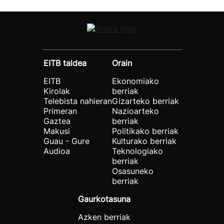
EITB taldea
Orain
EITB
Ekonomiako
Kirolak
berriak
Telebista nahieran
Gizarteko berriak
Primeran
Nazioarteko
Gaztea
berriak
Makusi
Politikako berriak
Guau - Gure
Kulturako berriak
Audioa
Teknologiako
berriak
Osasuneko
berriak
Gaurkotasuna
Azken berriak