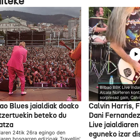
aiteke
ao Blues jaialdiak doako
Calvin Harris, 
tzertuekin beteko du
Dani Fernandez
atza
Live jaialdiaren
laren 24tik 26ra egingo den
eguneko izar di
diaren bosgarren edizioak Travellin'