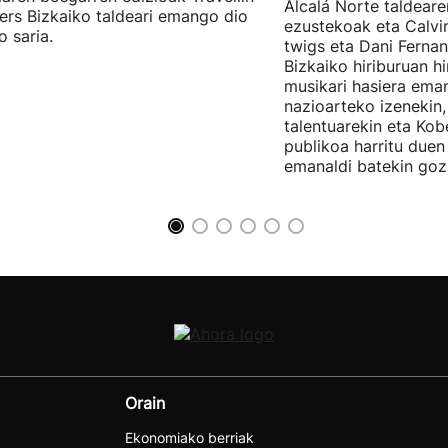
Alcalá Norte taldear
ers Bizkaiko taldeari emango dio
ezustekoak eta Calvin
o saria.
twigs eta Dani Ferna
Bizkaiko hiriburuan h
musikari hasiera eman
nazioarteko izenekin,
talentuarekin eta Ko
publikoa harritu due
emanaldi batekin goz
Orain
Ekonomiako berriak