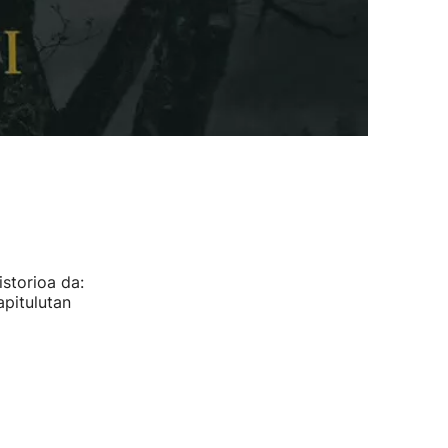
istorioa da:
pitulutan