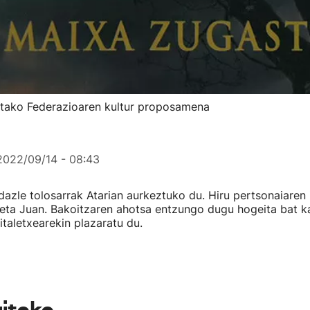
etako Federazioaren kultur proposamena
2022/09/14 - 08:43
dazle tolosarrak Atarian aurkeztuko du. Hiru pertsonaiaren 
eta Juan. Bakoitzaren ahotsa entzungo dugu hogeita bat ka
italetxearekin plazaratu du.