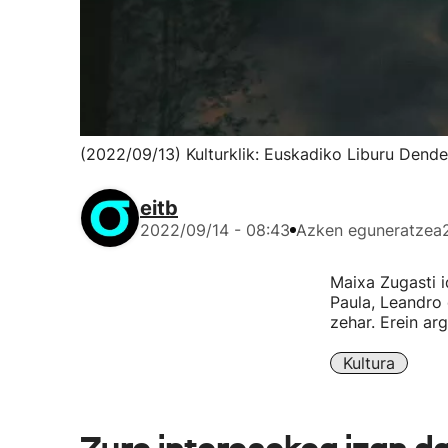
(2022/09/13) Kulturklik: Euskadiko Liburu Dend
eitb
2022/09/14 - 08:43
Azken eguneratzea
Maixa Zugasti i
Paula, Leandro 
zehar. Erein arg
Kultura