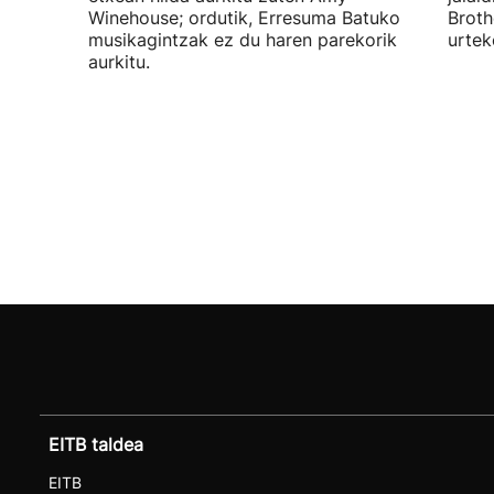
Winehouse; ordutik, Erresuma Batuko
Broth
musikagintzak ez du haren parekorik
urtek
aurkitu.
EITB taldea
EITB