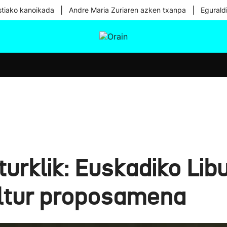
|
|
tiako kanoikada
Andre Maria Zuriaren azken txanpa
Egurald
tura
Ikusmiran
Egural
Osasuna
Teknologia
urklik: Euskadiko Li
ltur proposamena