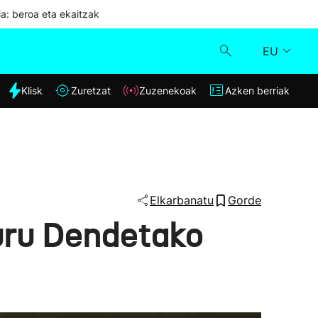
ia: beroa eta ekaitzak
EU
dia
Klisk
Zuretzat
Zuzenekoak
Azken berriak
Klisk
Zuzenekoak
Zuretzat
Elkarbanatu
Gorde
buru Dendetako
Azken berriak