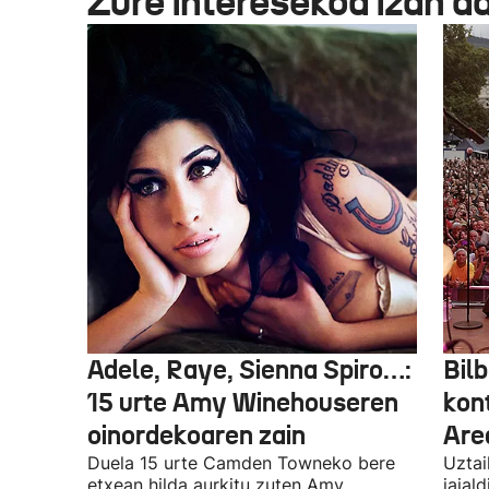
Zure interesekoa izan d
Adele, Raye, Sienna Spiro…:
Bilb
15 urte Amy Winehouseren
kon
oinordekoaren zain
Are
Duela 15 urte Camden Towneko bere
Uztai
etxean hilda aurkitu zuten Amy
jaial