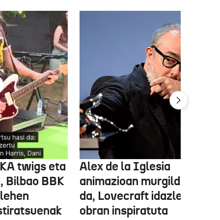
FKA twigs eta
Alex de la Iglesia
, Bilbao BBK
animazioan murgilduko
 lehen
da, Lovecraft idazlearen
stiratsuenak
obran inspiratuta