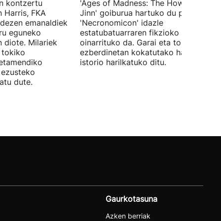
en kontzertu
'Ages of Madness: The Howling of th
 Harris, FKA
Jinn' goiburua hartuko du pelikulak, e
ndezen emanaldiek
'Necronomicon' idazle
iru eguneko
estatubatuarraren fikzioko liburuan
 diote. Milariek
oinarrituko da. Garai eta toki
 tokiko
ezberdinetan kokatutako hainbat
betamendiko
istorio harilkatuko ditu.
n ezusteko
atu dute.
Gaurkotasuna
Azken berriak