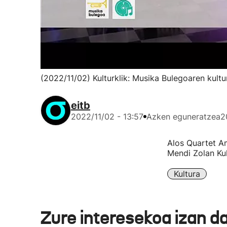
(2022/11/02) Kulturklik: Musika Bulegoaren kul
eitb
2022/11/02 - 13:57
Azken eguneratzea
2
Alos Quartet Am
Mendi Zolan Kul
Kultura
Zure interesekoa izan d