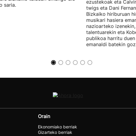
ezustekoak eta Calvin
o saria.
twigs eta Dani Ferna
Bizkaiko hiriburuan h
musikari hasiera eman
nazioarteko izenekin,
talentuarekin eta Ko
publikoa harritu due
emanaldi batekin goz
Orain
Ekonomiako berriak
Gizarteko berriak