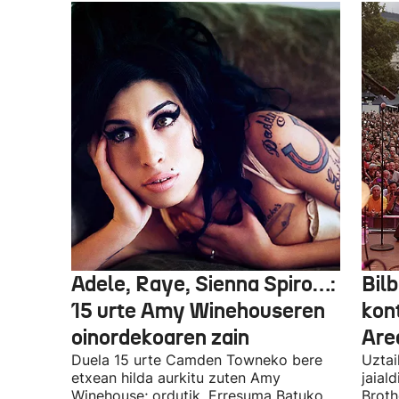
Adele, Raye, Sienna Spiro…:
Bilb
15 urte Amy Winehouseren
kon
oinordekoaren zain
Are
Duela 15 urte Camden Towneko bere
Uztai
etxean hilda aurkitu zuten Amy
jaial
Winehouse; ordutik, Erresuma Batuko
Broth