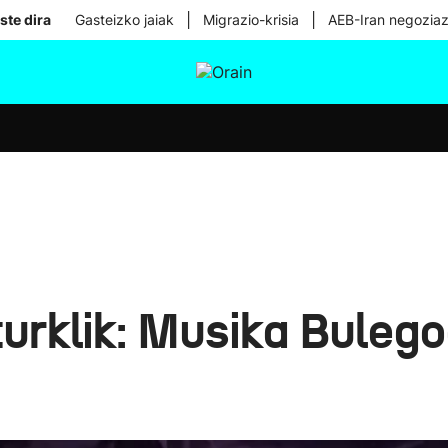
|
|
ste dira
Gasteizko jaiak
Migrazio-krisia
AEB-Iran negoziaz
tura
Ikusmiran
Egural
Osasuna
Teknologia
urklik: Musika Bulego