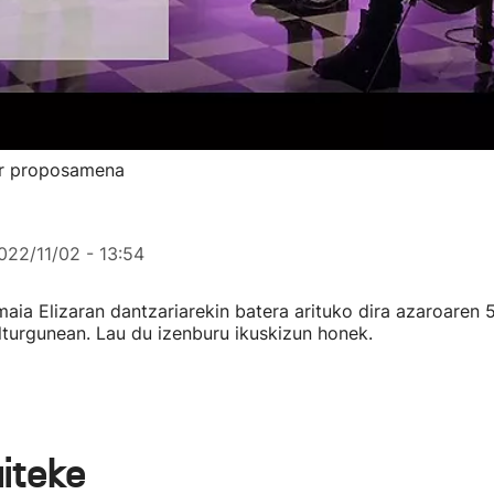
tur proposamena
022/11/02 - 13:54
aia Elizaran dantzariarekin batera arituko dira azaroaren
turgunean. Lau du izenburu ikuskizun honek.
aiteke