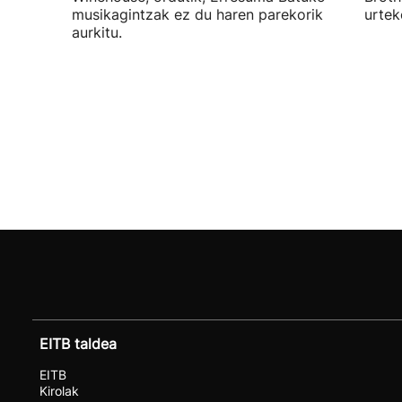
musikagintzak ez du haren parekorik
urtek
aurkitu.
EITB taldea
EITB
Kirolak