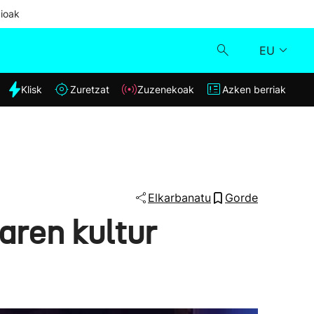
ioak
EU
dia
Klisk
Zuretzat
Zuzenekoak
Azken berriak
Klisk
Zuzenekoak
Zuretzat
Elkarbanatu
Gorde
aren kultur
Azken berriak