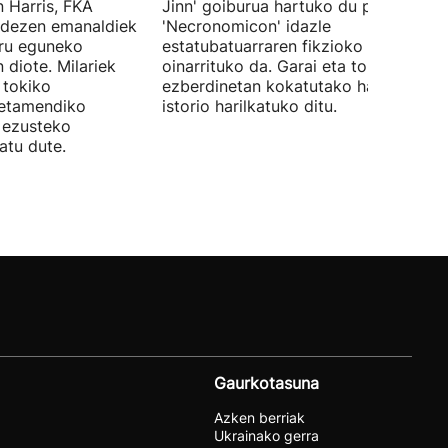
 Harris, FKA
Jinn' goiburua hartuko du pelikulak, e
ndezen emanaldiek
'Necronomicon' idazle
iru eguneko
estatubatuarraren fikzioko liburuan
 diote. Milariek
oinarrituko da. Garai eta toki
 tokiko
ezberdinetan kokatutako hainbat
betamendiko
istorio harilkatuko ditu.
n ezusteko
atu dute.
Gaurkotasuna
Azken berriak
Ukrainako gerra