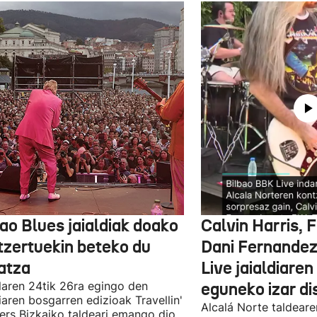
ao Blues jaialdiak doako
Calvin Harris, 
tzertuekin beteko du
Dani Fernandez
atza
Live jaialdiaren
laren 24tik 26ra egingo den
eguneko izar di
diaren bosgarren edizioak Travellin'
Alcalá Norte taldear
ers Bizkaiko taldeari emango dio