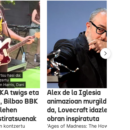
FKA twigs eta
Alex de la Iglesia
, Bilbao BBK
animazioan murgilduko
 lehen
da, Lovecraft idazlearen
stiratsuenak
obran inspiratuta
en kontzertu
'Ages of Madness: The Howling of th