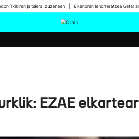
|
don Txikiren jaitsiera, zuzenean
Elkanoren lehorreratzea Getaria
tura
Ikusmiran
Egural
Osasuna
Teknologia
urklik: EZAE elkartear