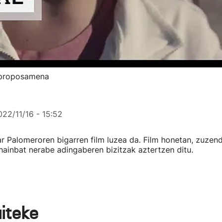
r proposamena
022/11/16 - 15:52
ar Palomeroren bigarren film luzea da. Film honetan, zuzen
hainbat nerabe adingaberen bizitzak aztertzen ditu.
aiteke