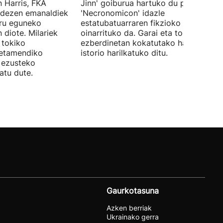
 Harris, FKA
Jinn' goiburua hartuko du pelikulak, e
ndezen emanaldiek
'Necronomicon' idazle
iru eguneko
estatubatuarraren fikzioko liburuan
 diote. Milariek
oinarrituko da. Garai eta toki
 tokiko
ezberdinetan kokatutako hainbat
betamendiko
istorio harilkatuko ditu.
n ezusteko
atu dute.
Gaurkotasuna
Azken berriak
Ukrainako gerra