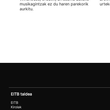
musikagintzak ez du haren parekorik
urtek
aurkitu.
EITB taldea
EITB
Kirolak