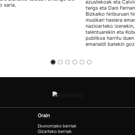
ezustekoak eta Calvin
o saria.
twigs eta Dani Ferna
Bizkaiko hiriburuan h
musikari hasiera eman
nazioarteko izenekin,
talentuarekin eta Ko
publikoa harritu due
emanaldi batekin goz
Orain
Ekonomiako berriak
Gizarteko berriak