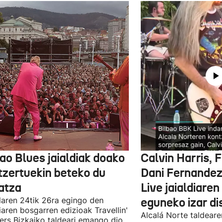
ao Blues jaialdiak doako
Calvin Harris, 
tzertuekin beteko du
Dani Fernandez
atza
Live jaialdiaren
laren 24tik 26ra egingo den
eguneko izar di
diaren bosgarren edizioak Travellin'
Alcalá Norte taldear
ers Bizkaiko taldeari emango dio