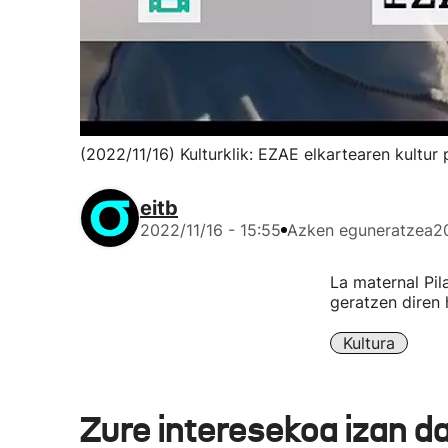
(2022/11/16) Kulturklik: EZAE elkartearen kultu
eitb
2022/11/16 - 15:55
Azken eguneratzea
2
La maternal Pil
geratzen diren 
Kultura
Zure interesekoa izan d