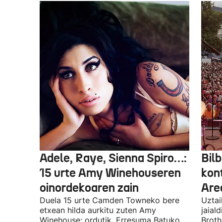
Adele, Raye, Sienna Spiro…:
Bilb
15 urte Amy Winehouseren
kon
oinordekoaren zain
Are
Duela 15 urte Camden Towneko bere
Uztai
etxean hilda aurkitu zuten Amy
jaial
Winehouse; ordutik, Erresuma Batuko
Broth