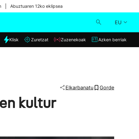
|
n
Abuztuaren 12ko eklipsea
EU
dia
Klisk
Zuretzat
Zuzenekoak
Azken berriak
Klisk
Zuzenekoak
Zuretzat
Elkarbanatu
Gorde
en kultur
Azken berriak