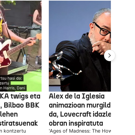
FKA twigs eta
Alex de la Iglesia
, Bilbao BBK
animazioan murgilduko
 lehen
da, Lovecraft idazlearen
stiratsuenak
obran inspiratuta
en kontzertu
'Ages of Madness: The Howling of th