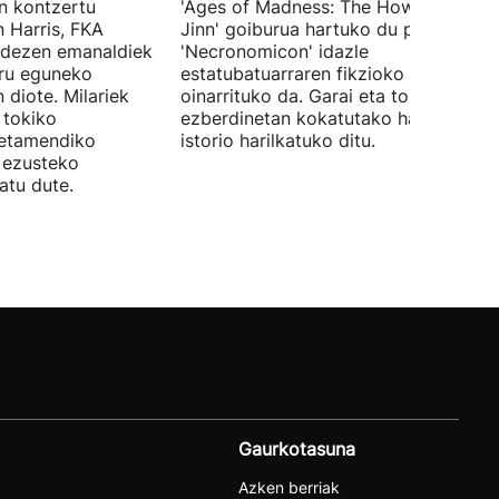
en kontzertu
'Ages of Madness: The Howling of th
 Harris, FKA
Jinn' goiburua hartuko du pelikulak, e
ndezen emanaldiek
'Necronomicon' idazle
iru eguneko
estatubatuarraren fikzioko liburuan
 diote. Milariek
oinarrituko da. Garai eta toki
 tokiko
ezberdinetan kokatutako hainbat
betamendiko
istorio harilkatuko ditu.
n ezusteko
atu dute.
Gaurkotasuna
Azken berriak