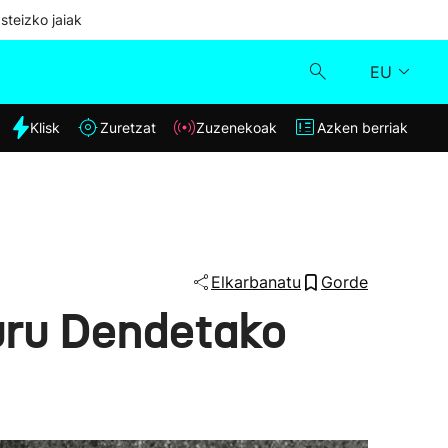
steizko jaiak
EU
dia
Klisk
Zuretzat
Zuzenekoak
Azken berriak
Klisk
Zuzenekoak
Zuretzat
Elkarbanatu
Gorde
buru Dendetako
Azken berriak