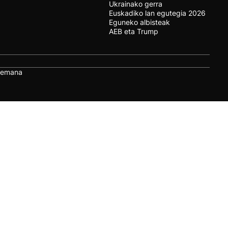
Ukrainako gerra
Euskadiko lan egutegia 2026
Eguneko albisteak
AEB eta Trump
remana