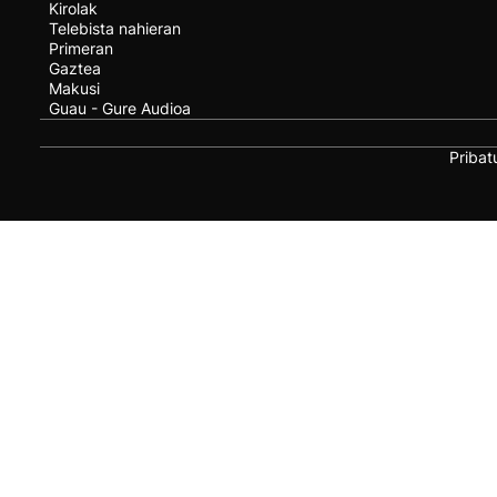
Kirolak
Telebista nahieran
Primeran
Gaztea
Makusi
Guau - Gure Audioa
Pribat