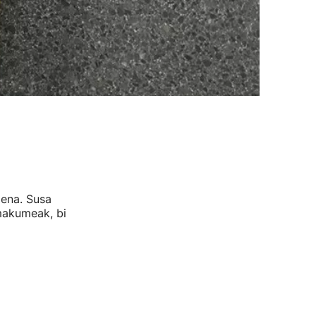
zena. Susa
emakumeak, bi