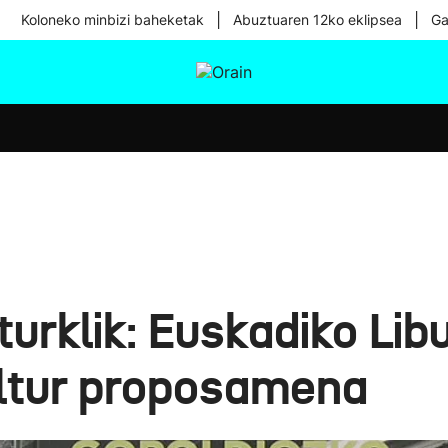
|
|
Koloneko minbizi baheketak
Abuztuaren 12ko eklipsea
Ga
tura
Ikusmiran
Egural
Osasuna
Teknologia
urklik: Euskadiko Li
ltur proposamena