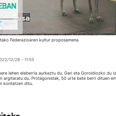
etako Federazioaren kultur proposamena
022/12/28 - 11:55
bere lehen eleberria aurkeztu du. Gari eta Goroldiozko du i
in argitaratu du. Protagonistak, 50 urte bete berri dituen 
n kontatzen ditu.