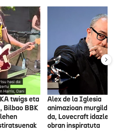
FKA twigs eta
Alex de la Iglesia
, Bilbao BBK
animazioan murgilduko
 lehen
da, Lovecraft idazlearen
stiratsuenak
obran inspiratuta