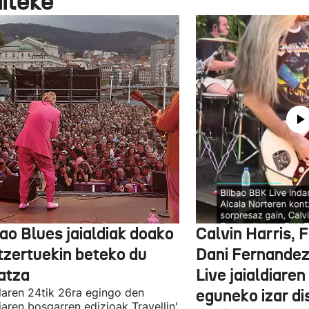
aiteke
ao Blues jaialdiak doako
Calvin Harris, 
tzertuekin beteko du
Dani Fernandez
atza
Live jaialdiaren
laren 24tik 26ra egingo den
eguneko izar di
diaren bosgarren edizioak Travellin'