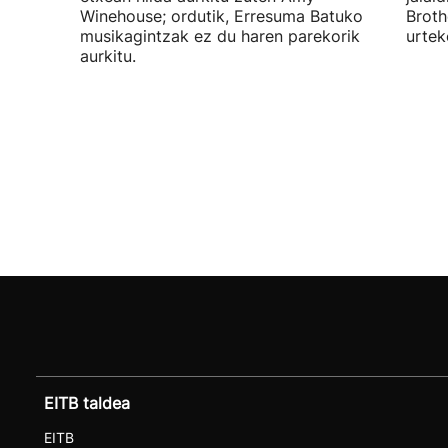
Winehouse; ordutik, Erresuma Batuko
Broth
musikagintzak ez du haren parekorik
urtek
aurkitu.
EITB taldea
EITB