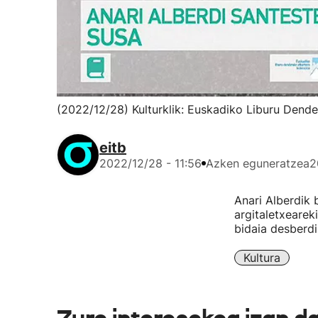
(2022/12/28) Kulturklik: Euskadiko Liburu Dend
eitb
2022/12/28 - 11:56
Azken eguneratzea
2
Anari Alberdik 
argitaletxearek
bidaia desberdi
Kultura