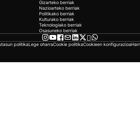
Gizarteko berriak
Nazioarteko berriak
Politikako berriak
Kulturako berriak
Teknologiako berriak
Osasuneko berriak
utasun politika
Lege oharra
Cookie politika
Cookieen konfigurazioa
Har