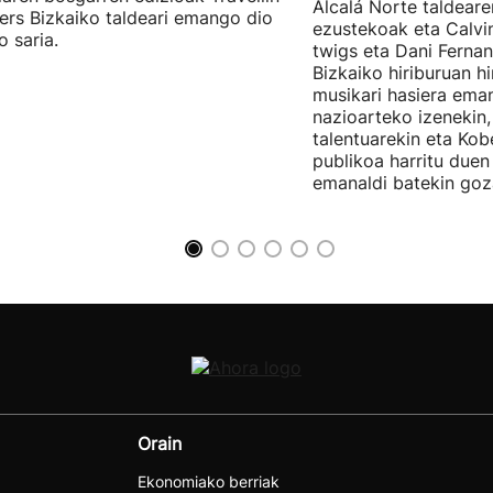
Alcalá Norte taldear
ers Bizkaiko taldeari emango dio
ezustekoak eta Calvin
o saria.
twigs eta Dani Ferna
Bizkaiko hiriburuan h
musikari hasiera eman
nazioarteko izenekin,
talentuarekin eta Ko
publikoa harritu due
emanaldi batekin goz
Orain
Ekonomiako berriak