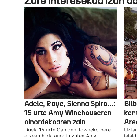
Zure interesekoa izan d
Adele, Raye, Sienna Spiro…:
Bilb
15 urte Amy Winehouseren
kon
oinordekoaren zain
Are
Duela 15 urte Camden Towneko bere
Uztai
etxean hilda aurkitu zuten Amy
jaial