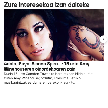
Zure interesekoa izan daiteke
Adele, Raye, Sienna Spiro…: 15 urte Amy
Winehouseren oinordekoaren zain
Duela 15 urte Camden Towneko bere etxean hilda aurkitu
zuten Amy Winehouse; ordutik, Erresuma Batuko
musikagintzak ez du haren parekorik aurkitu.