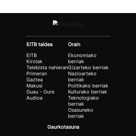
EITB taldea
Orain
EITB
Ekonomiako
Kirolak
berriak
Telebista nahieran
Gizarteko berriak
Primeran
Nazioarteko
Gaztea
berriak
Makusi
Politikako berriak
Guau - Gure
Kulturako berriak
Audioa
Teknologiako
berriak
Osasuneko
berriak
Gaurkotasuna