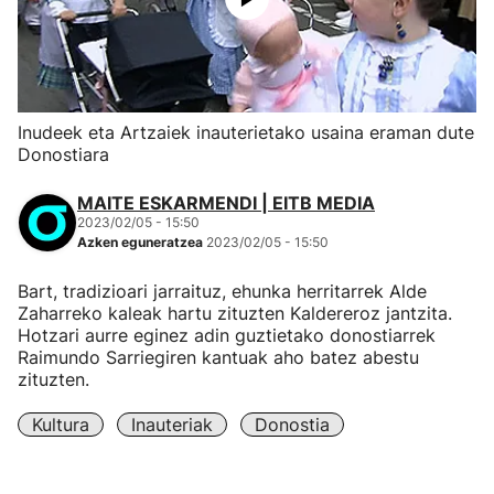
Inudeek eta Artzaiek inauterietako usaina eraman dute
Donostiara
MAITE ESKARMENDI | EITB MEDIA
2023/02/05 - 15:50
Azken eguneratzea
2023/02/05 - 15:50
Bart, tradizioari jarraituz, ehunka herritarrek Alde
Zaharreko kaleak hartu zituzten Kaldereroz jantzita.
Hotzari aurre eginez adin guztietako donostiarrek
Raimundo Sarriegiren kantuak aho batez abestu
zituzten.
Kultura
Inauteriak
Donostia