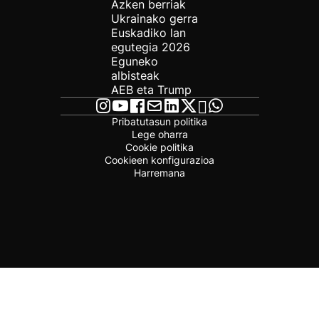
Azken berriak
Ukrainako gerra
Euskadiko lan
egutegia 2026
Eguneko
albisteak
AEB eta Trump
Pribatutasun politika
Lege oharra
Cookie politika
Cookieen konfigurazioa
Harremana