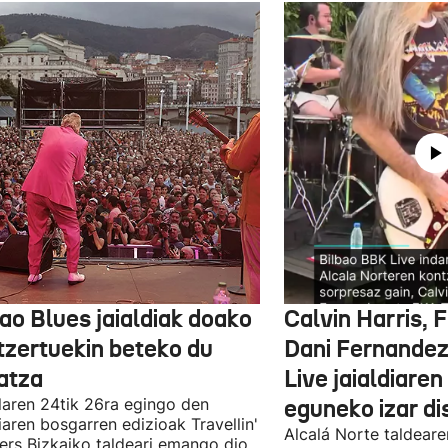
ao Blues jaialdiak doako
Calvin Harris, 
tzertuekin beteko du
Dani Fernandez
atza
Live jaialdiaren
laren 24tik 26ra egingo den
eguneko izar di
diaren bosgarren edizioak Travellin'
Alcalá Norte taldear
ers Bizkaiko taldeari emango dio