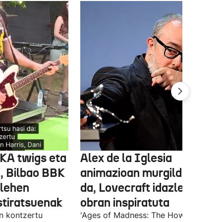
FKA twigs eta
Alex de la Iglesia
, Bilbao BBK
animazioan murgilduko
 lehen
da, Lovecraft idazlearen
stiratsuenak
obran inspiratuta
en kontzertu
'Ages of Madness: The Howling of th