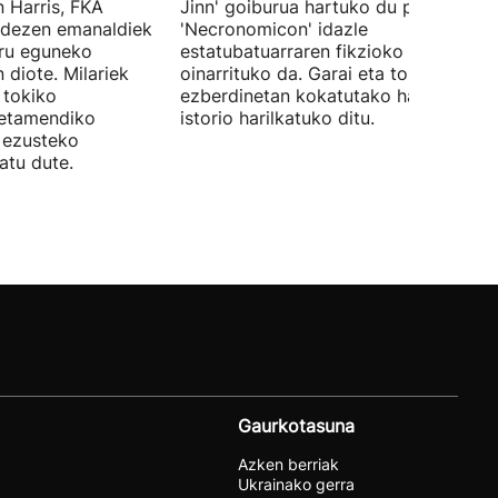
 Harris, FKA
Jinn' goiburua hartuko du pelikulak, e
ndezen emanaldiek
'Necronomicon' idazle
iru eguneko
estatubatuarraren fikzioko liburuan
 diote. Milariek
oinarrituko da. Garai eta toki
 tokiko
ezberdinetan kokatutako hainbat
betamendiko
istorio harilkatuko ditu.
n ezusteko
atu dute.
Gaurkotasuna
Azken berriak
Ukrainako gerra