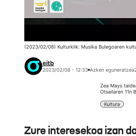
(2023/02/08) Kulturklik: Musika Bulegoaren kul
eitb
2023/02/08 - 12:33
Azken eguneratzea
Zea Mays talde
Otsailaren 11n 
Kultura
Zure interesekoa izan d