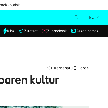
steizko jaiak
EU
dia
Klisk
Zuretzat
Zuzenekoak
Azken berriak
Klisk
Zuzenekoak
Zuretzat
Elkarbanatu
Gorde
oaren kultur
Azken berriak