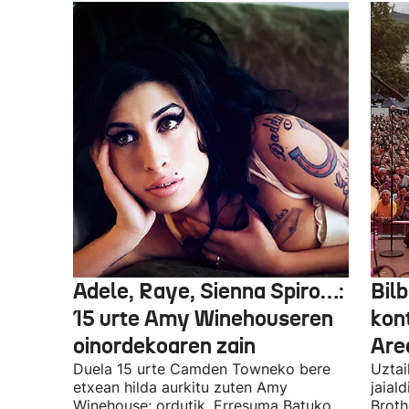
Adele, Raye, Sienna Spiro…:
Bilb
15 urte Amy Winehouseren
kon
oinordekoaren zain
Are
Duela 15 urte Camden Towneko bere
Uztai
etxean hilda aurkitu zuten Amy
jaial
Winehouse; ordutik, Erresuma Batuko
Broth