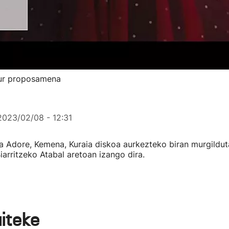
tur proposamena
2023/02/08 - 12:31
a Adore, Kemena, Kuraia diskoa aurkezteko biran murgildut
Biarritzeko Atabal aretoan izango dira.
aiteke