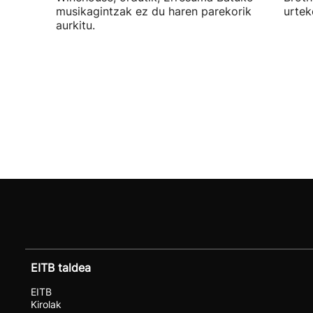
musikagintzak ez du haren parekorik
urtek
aurkitu.
EITB taldea
EITB
Kirolak