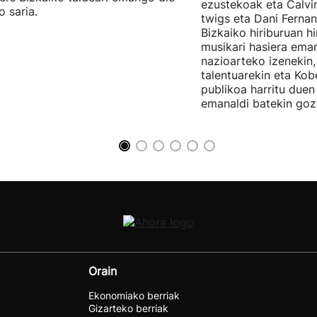
ezustekoak eta Calvin
o saria.
twigs eta Dani Ferna
Bizkaiko hiriburuan h
musikari hasiera eman
nazioarteko izenekin,
talentuarekin eta Ko
publikoa harritu due
emanaldi batekin goz
Orain
Ekonomiako berriak
Gizarteko berriak