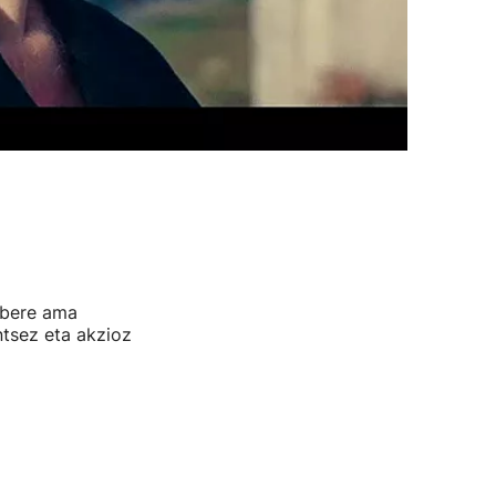
, bere ama
ntsez eta akzioz