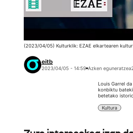
(2023/04/05) Kulturklik: EZAE elkartearen kult
eitb
2023/04/05 - 14:59
Azken eguneratzea
Louis Garrel da
konbiktu bateki
betetako istori
Kultura