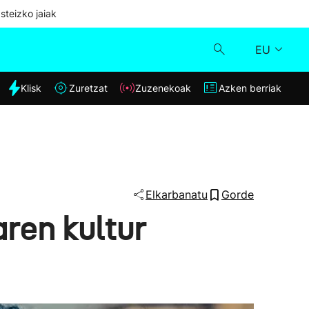
steizko jaiak
EU
dia
Klisk
Zuretzat
Zuzenekoak
Azken berriak
Klisk
Zuzenekoak
Zuretzat
Elkarbanatu
Gorde
ren kultur
Azken berriak