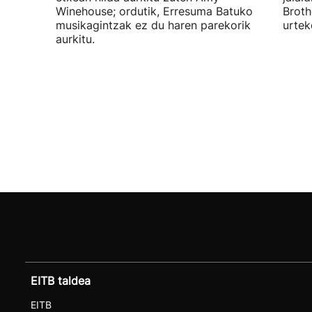
Winehouse; ordutik, Erresuma Batuko
Broth
musikagintzak ez du haren parekorik
urtek
aurkitu.
EITB taldea
EITB