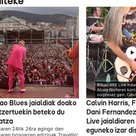
aiteke
ao Blues jaialdiak doako
Calvin Harris, 
tzertuekin beteko du
Dani Fernandez
atza
Live jaialdiaren
laren 24tik 26ra egingo den
eguneko izar di
diaren bosgarren edizioak Travellin'