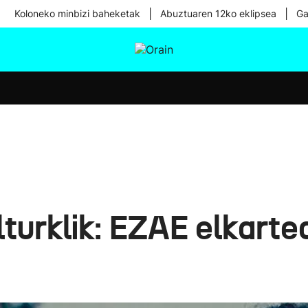
|
|
Koloneko minbizi baheketak
Abuztuaren 12ko eklipsea
Ga
tura
Ikusmiran
Egural
Osasuna
Teknologia
urklik: EZAE elkartea