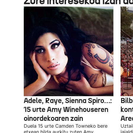
Zure interesekoa izan d
Adele, Raye, Sienna Spiro…:
Bilb
15 urte Amy Winehouseren
kon
oinordekoaren zain
Are
Duela 15 urte Camden Towneko bere
Uztai
etxean hilda aurkitu zuten Amy
jaial