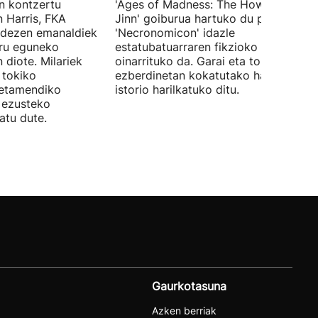
en kontzertu
'Ages of Madness: The Howling of th
 Harris, FKA
Jinn' goiburua hartuko du pelikulak, e
ndezen emanaldiek
'Necronomicon' idazle
iru eguneko
estatubatuarraren fikzioko liburuan
 diote. Milariek
oinarrituko da. Garai eta toki
 tokiko
ezberdinetan kokatutako hainbat
betamendiko
istorio harilkatuko ditu.
n ezusteko
atu dute.
Gaurkotasuna
Azken berriak