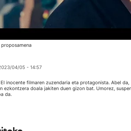
ur proposamena
2023/04/05 - 14:57
 El inocente filmaren zuzendaria eta protagonista. Abel da
n ezkontzera doala jakiten duen gizon bat. Umorez, suspe
oa da.