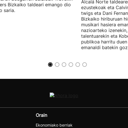
Alcalá Norte taldear
ers Bizkaiko taldeari emango dio
ezustekoak eta Calvin
o saria.
twigs eta Dani Ferna
Bizkaiko hiriburuan h
musikari hasiera eman
nazioarteko izenekin,
talentuarekin eta Ko
publikoa harritu due
emanaldi batekin goz
Orain
Ekonomiako berriak