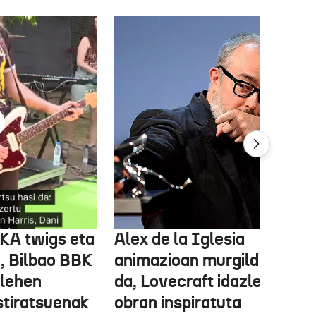
FKA twigs eta
Alex de la Iglesia
, Bilbao BBK
animazioan murgilduko
 lehen
da, Lovecraft idazlearen
stiratsuenak
obran inspiratuta