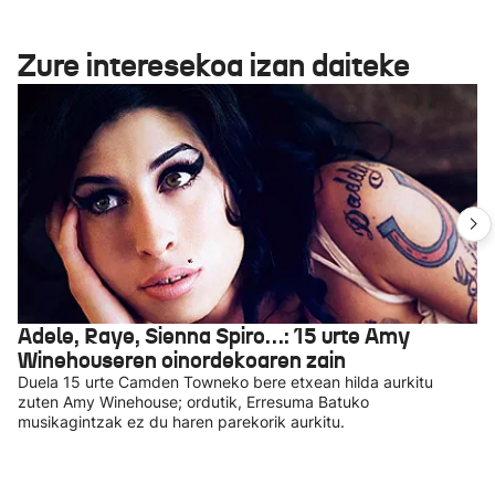
Zure interesekoa izan daiteke
Adele, Raye, Sienna Spiro…: 15 urte Amy
Winehouseren oinordekoaren zain
Duela 15 urte Camden Towneko bere etxean hilda aurkitu
zuten Amy Winehouse; ordutik, Erresuma Batuko
musikagintzak ez du haren parekorik aurkitu.