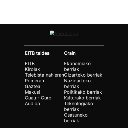
EITB taldea
Orain
EITB
Ekonomiako
Kirolak
berriak
Telebista nahieran
Gizarteko berriak
Primeran
Nazioarteko
Gaztea
berriak
Makusi
Politikako berriak
Guau - Gure
Kulturako berriak
Audioa
Teknologiako
berriak
Osasuneko
berriak