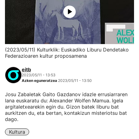
(2023/05/11) Kulturklik: Euskadiko Liburu Dendetako
Federazioaren kultur proposamena
eitb
2023/05/11 - 13:53
Azken eguneratzea
2023/05/11 - 13:50
Josu Zabaletak Gaito Gazdanov idazle errusiarraren
lana euskaratu du: Alexander Wolfen Mamua. Igela
argitaletxearekin egin du. Gizon batek liburu bat
aurkitzen du, eta bertan, kontakizun misteriotsu bat
dago.
Kultura