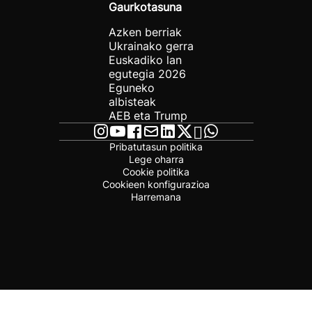
Gaurkotasuna
Azken berriak
Ukrainako gerra
Euskadiko lan
egutegia 2026
Eguneko
albisteak
AEB eta Trump
Pribatutasun politika
Lege oharra
Cookie politika
Cookieen konfigurazioa
Harremana