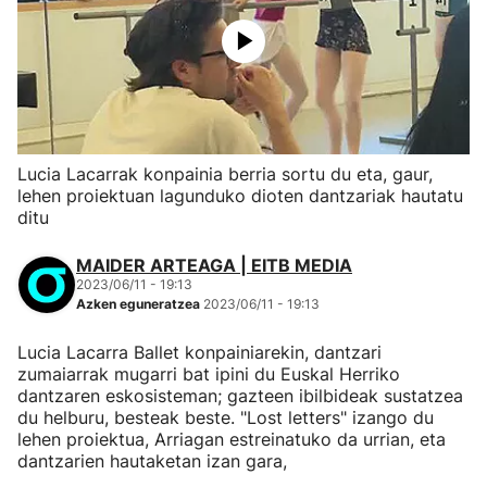
Lucia Lacarrak konpainia berria sortu du eta, gaur,
lehen proiektuan lagunduko dioten dantzariak hautatu
ditu
MAIDER ARTEAGA | EITB MEDIA
2023/06/11 - 19:13
Azken eguneratzea
2023/06/11 - 19:13
Lucia Lacarra Ballet konpainiarekin, dantzari
zumaiarrak mugarri bat ipini du Euskal Herriko
dantzaren eskosisteman; gazteen ibilbideak sustatzea
du helburu, besteak beste. "Lost letters" izango du
lehen proiektua, Arriagan estreinatuko da urrian, eta
dantzarien hautaketan izan gara,