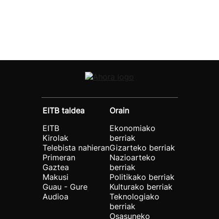
EITB taldea
Orain
EITB
Ekonomiako
Kirolak
berriak
Telebista nahieran
Gizarteko berriak
Primeran
Nazioarteko
Gaztea
berriak
Makusi
Politikako berriak
Guau - Gure
Kulturako berriak
Audioa
Teknologiako
berriak
Osasuneko