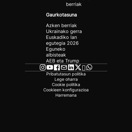
berriak
Gaurkotasuna
Azken berriak
Ukrainako gerra
Euskadiko lan
egutegia 2026
Eguneko
albisteak
AEB eta Trump
Pribatutasun politika
Lege oharra
Cookie politika
Cookieen konfigurazioa
Harremana