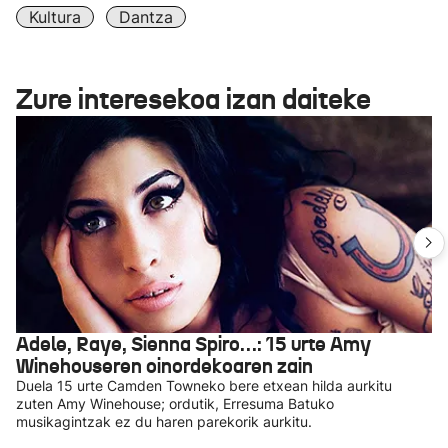
Kultura
Dantza
Zure interesekoa izan daiteke
Adele, Raye, Sienna Spiro…: 15 urte Amy
Winehouseren oinordekoaren zain
Duela 15 urte Camden Towneko bere etxean hilda aurkitu
zuten Amy Winehouse; ordutik, Erresuma Batuko
musikagintzak ez du haren parekorik aurkitu.