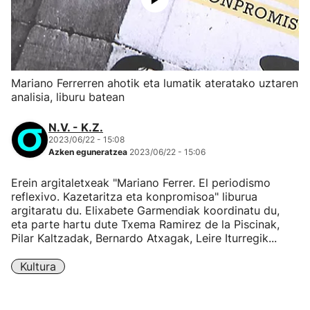
Mariano Ferrerren ahotik eta lumatik ateratako uztaren
analisia, liburu batean
N.V. - K.Z.
2023/06/22 - 15:08
Azken eguneratzea
2023/06/22 - 15:06
Erein argitaletxeak "Mariano Ferrer. El periodismo
reflexivo. Kazetaritza eta konpromisoa" liburua
argitaratu du. Elixabete Garmendiak koordinatu du,
eta parte hartu dute Txema Ramirez de la Piscinak,
Pilar Kaltzadak, Bernardo Atxagak, Leire Iturregik...
Kultura