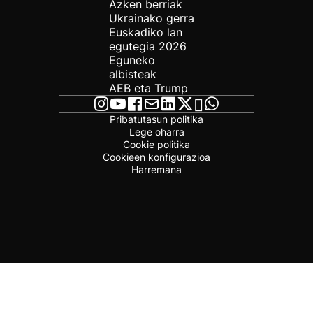
Azken berriak
Ukrainako gerra
Euskadiko lan
egutegia 2026
Eguneko
albisteak
AEB eta Trump
Pribatutasun politika
Lege oharra
Cookie politika
Cookieen konfigurazioa
Harremana