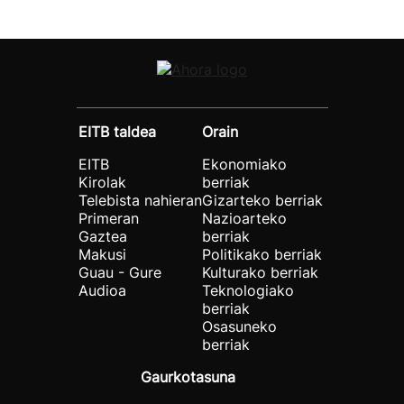
EITB taldea
Orain
EITB
Ekonomiako
Kirolak
berriak
Telebista nahieran
Gizarteko berriak
Primeran
Nazioarteko
Gaztea
berriak
Makusi
Politikako berriak
Guau - Gure
Kulturako berriak
Audioa
Teknologiako
berriak
Osasuneko
berriak
Gaurkotasuna