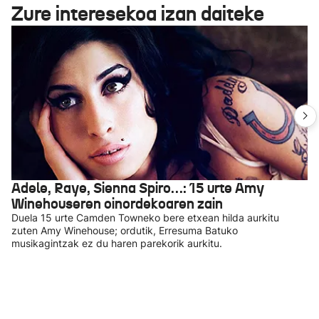
Zure interesekoa izan daiteke
Adele, Raye, Sienna Spiro…: 15 urte Amy
Winehouseren oinordekoaren zain
Duela 15 urte Camden Towneko bere etxean hilda aurkitu
zuten Amy Winehouse; ordutik, Erresuma Batuko
musikagintzak ez du haren parekorik aurkitu.