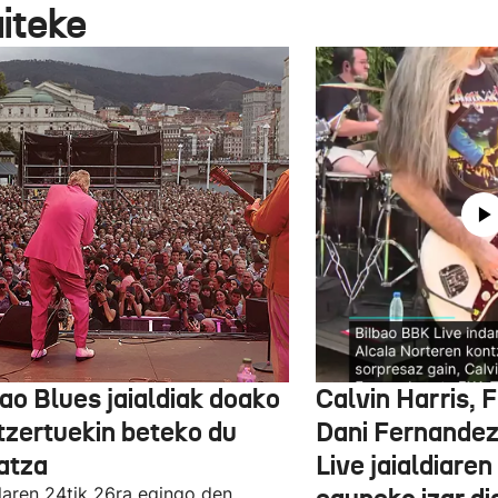
aiteke
ao Blues jaialdiak doako
Calvin Harris, 
tzertuekin beteko du
Dani Fernandez
atza
Live jaialdiaren
laren 24tik 26ra egingo den