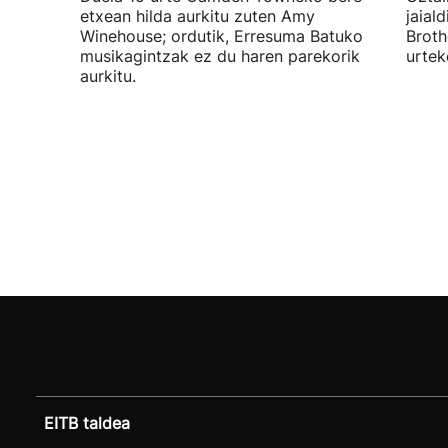
etxean hilda aurkitu zuten Amy
jaial
Winehouse; ordutik, Erresuma Batuko
Broth
musikagintzak ez du haren parekorik
urtek
aurkitu.
EITB taldea