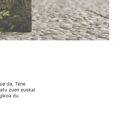
rua da, Tene
ratu zuen euskal
gikoa du