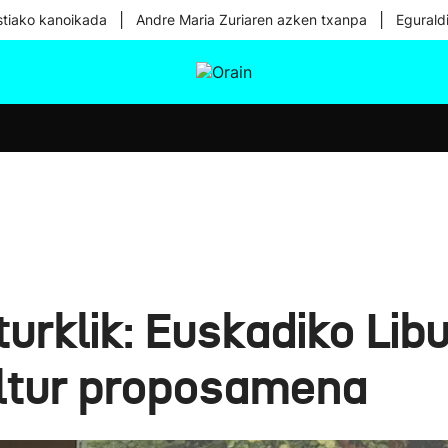
|
|
tiako kanoikada
Andre Maria Zuriaren azken txanpa
Egurald
tura
Ikusmiran
Egural
Osasuna
Teknologia
urklik: Euskadiko Li
ltur proposamena