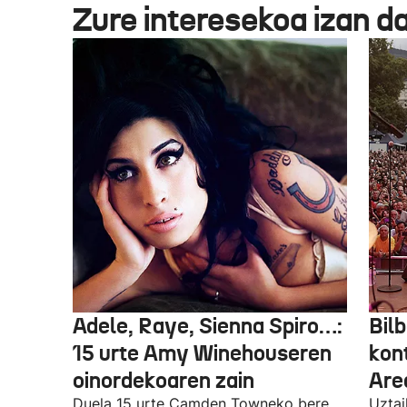
Zure interesekoa izan d
Adele, Raye, Sienna Spiro…:
Bilb
15 urte Amy Winehouseren
kon
oinordekoaren zain
Are
Duela 15 urte Camden Towneko bere
Uztai