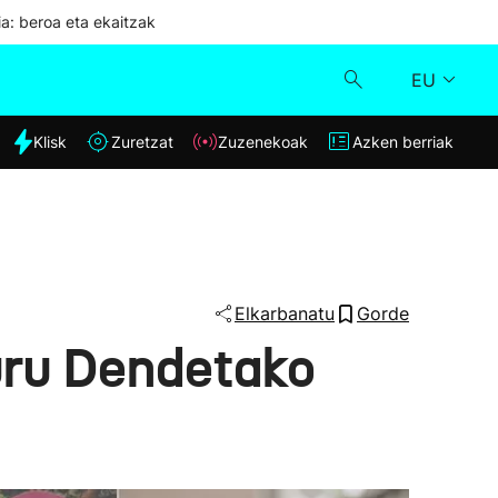
ia: beroa eta ekaitzak
EU
dia
Klisk
Zuretzat
Zuzenekoak
Azken berriak
Klisk
Zuzenekoak
Zuretzat
Elkarbanatu
Gorde
buru Dendetako
Azken berriak