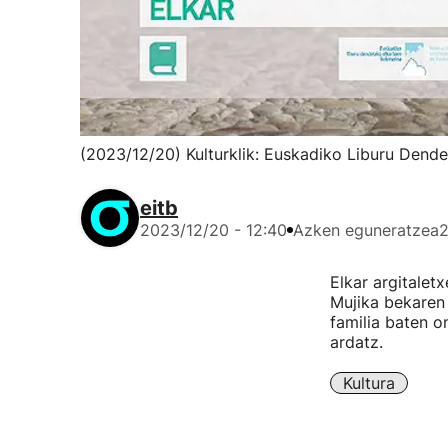
(2023/12/20) Kulturklik: Euskadiko Liburu Dend
eitb
2023/12/20 - 12:40
Azken eguneratzea
2
Elkar argitalet
Mujika bekaren 
familia baten 
ardatz.
Kultura