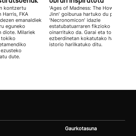
stiratsuenak
obran inspiratuta
en kontzertu
'Ages of Madness: The Howling of th
 Harris, FKA
Jinn' goiburua hartuko du pelikulak, e
ndezen emanaldiek
'Necronomicon' idazle
iru eguneko
estatubatuarraren fikzioko liburuan
 diote. Milariek
oinarrituko da. Garai eta toki
 tokiko
ezberdinetan kokatutako hainbat
betamendiko
istorio harilkatuko ditu.
n ezusteko
atu dute.
Gaurkotasuna