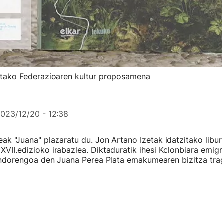
etako Federazioaren kultur proposamena
023/12/20 - 12:38
xeak "Juana" plazaratu du. Jon Artano Izetak idatzitako libu
XVII.edizioko irabazlea. Diktaduratik ihesi Kolonbiara emig
ondorengoa den Juana Perea Plata emakumearen bizitza tra