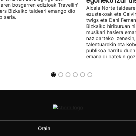
eguneko izar di
diaren bosgarren edizioak Travellin'
Alcalá Norte taldear
ers Bizkaiko taldeari emango dio
ezustekoak eta Calvin
o saria.
twigs eta Dani Ferna
Bizkaiko hiriburuan h
musikari hasiera eman
nazioarteko izenekin,
talentuarekin eta Ko
publikoa harritu due
emanaldi batekin goz
Orain