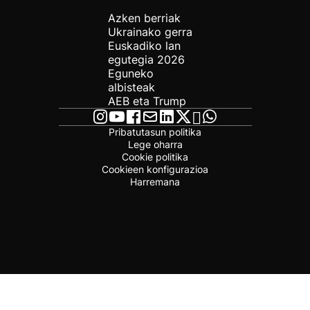
Azken berriak
Ukrainako gerra
Euskadiko lan
egutegia 2026
Eguneko
albisteak
AEB eta Trump
Pribatutasun politika
Lege oharra
Cookie politika
Cookieen konfigurazioa
Harremana