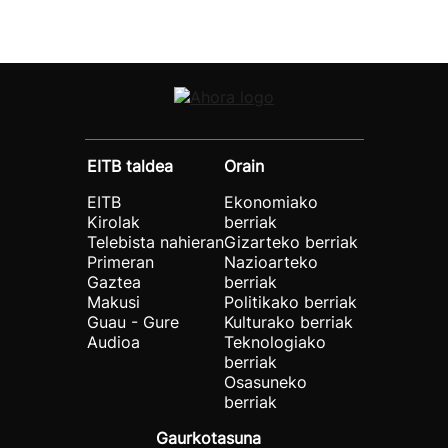
EITB taldea
Orain
EITB
Ekonomiako
Kirolak
berriak
Telebista nahieran
Gizarteko berriak
Primeran
Nazioarteko
Gaztea
berriak
Makusi
Politikako berriak
Guau - Gure
Kulturako berriak
Audioa
Teknologiako
berriak
Osasuneko
berriak
Gaurkotasuna