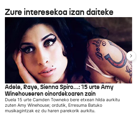
Zure interesekoa izan daiteke
Adele, Raye, Sienna Spiro…: 15 urte Amy
Winehouseren oinordekoaren zain
Duela 15 urte Camden Towneko bere etxean hilda aurkitu
zuten Amy Winehouse; ordutik, Erresuma Batuko
musikagintzak ez du haren parekorik aurkitu.