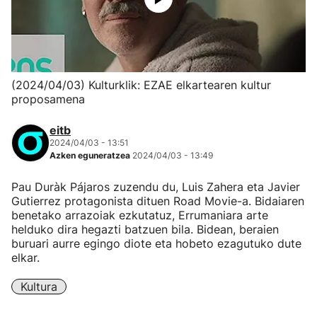
(2024/04/03) Kulturklik: EZAE elkartearen kultur
proposamena
eitb
2024/04/03 - 13:51
Azken eguneratzea
2024/04/03 - 13:49
Pau Duràk Pájaros zuzendu du, Luis Zahera eta Javier
Gutierrez protagonista dituen Road Movie-a. Bidaiaren
benetako arrazoiak ezkutatuz, Errumaniara arte
helduko dira hegazti batzuen bila. Bidean, beraien
buruari aurre egingo diote eta hobeto ezagutuko dute
elkar.
Kultura