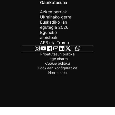
Gaurkotasuna
Azken berriak
Ukrainako gerra
Euskadiko lan
egutegia 2026
Eguneko
albisteak
AEB eta Trump
Pribatutasun politika
Lege oharra
Cookie politika
Cookieen konfigurazioa
Harremana