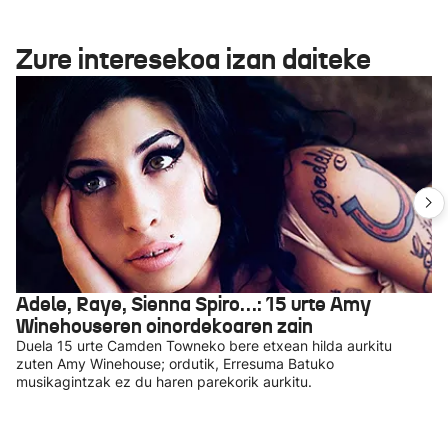
Zure interesekoa izan daiteke
Adele, Raye, Sienna Spiro…: 15 urte Amy
Winehouseren oinordekoaren zain
Duela 15 urte Camden Towneko bere etxean hilda aurkitu
zuten Amy Winehouse; ordutik, Erresuma Batuko
musikagintzak ez du haren parekorik aurkitu.