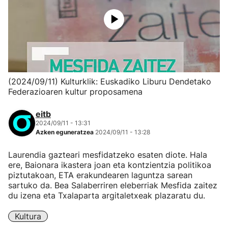
(2024/09/11) Kulturklik: Euskadiko Liburu Dendetako
Federazioaren kultur proposamena
eitb
2024/09/11 - 13:31
Azken eguneratzea
2024/09/11 - 13:28
Laurendia gazteari mesfidatzeko esaten diote. Hala
ere, Baionara ikastera joan eta kontzientzia politikoa
piztutakoan, ETA erakundearen laguntza sarean
sartuko da. Bea Salaberriren eleberriak Mesfida zaitez
du izena eta Txalaparta argitaletxeak plazaratu du.
Kultura