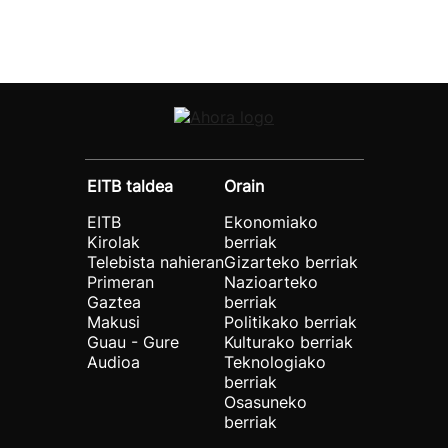
EITB taldea
Orain
EITB
Ekonomiako
Kirolak
berriak
Telebista nahieran
Gizarteko berriak
Primeran
Nazioarteko
Gaztea
berriak
Makusi
Politikako berriak
Guau - Gure
Kulturako berriak
Audioa
Teknologiako
berriak
Osasuneko
berriak