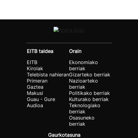
EITB taldea
Orain
EITB
Ekonomiako
Kirolak
berriak
Telebista nahieran
Gizarteko berriak
Primeran
Nazioarteko
Gaztea
berriak
Makusi
Politikako berriak
Guau - Gure
Kulturako berriak
Audioa
Teknologiako
berriak
Osasuneko
berriak
Gaurkotasuna