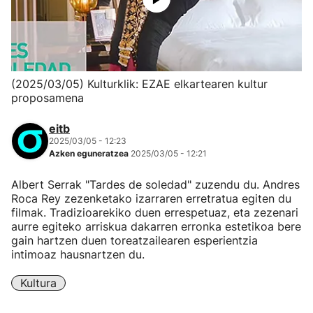
(2025/03/05) Kulturklik: EZAE elkartearen kultur
proposamena
eitb
2025/03/05 - 12:23
Azken eguneratzea
2025/03/05 - 12:21
Albert Serrak "Tardes de soledad" zuzendu du. Andres
Roca Rey zezenketako izarraren erretratua egiten du
filmak. Tradizioarekiko duen errespetuaz, eta zezenari
aurre egiteko arriskua dakarren erronka estetikoa bere
gain hartzen duen toreatzailearen esperientzia
intimoaz hausnartzen du.
Kultura