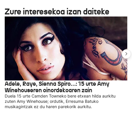
Zure interesekoa izan daiteke
Adele, Raye, Sienna Spiro…: 15 urte Amy
Winehouseren oinordekoaren zain
Duela 15 urte Camden Towneko bere etxean hilda aurkitu
zuten Amy Winehouse; ordutik, Erresuma Batuko
musikagintzak ez du haren parekorik aurkitu.