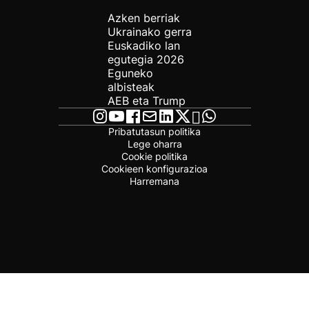
Azken berriak
Ukrainako gerra
Euskadiko lan
egutegia 2026
Eguneko
albisteak
AEB eta Trump
Pribatutasun politika
Lege oharra
Cookie politika
Cookieen konfigurazioa
Harremana