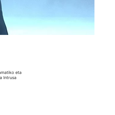
amatiko eta
 Intrusa