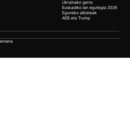
Ukrainako gerra
Euskadiko lan egutegia 2026
Eguneko albisteak
AEB eta Trump
remana