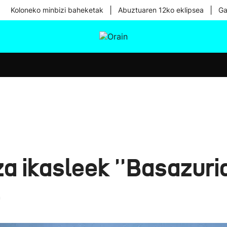
|
|
Koloneko minbizi baheketak
Abuztuaren 12ko eklipsea
Ga
tura
Ikusmiran
Egural
Osasuna
Teknologia
a ikasleek ''Basazuria
e