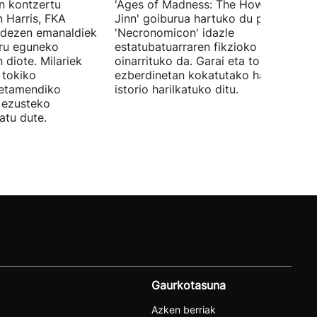
en kontzertu
'Ages of Madness: The Howling of th
 Harris, FKA
Jinn' goiburua hartuko du pelikulak, e
ndezen emanaldiek
'Necronomicon' idazle
iru eguneko
estatubatuarraren fikzioko liburuan
 diote. Milariek
oinarrituko da. Garai eta toki
 tokiko
ezberdinetan kokatutako hainbat
betamendiko
istorio harilkatuko ditu.
n ezusteko
atu dute.
Gaurkotasuna
Azken berriak