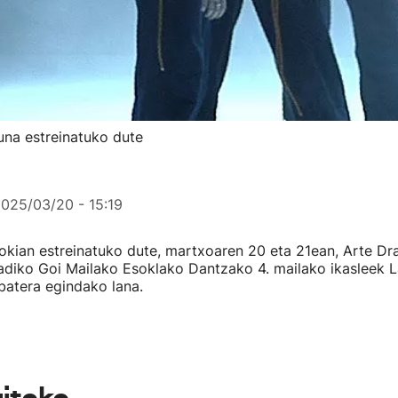
zuna estreinatuko dute
025/03/20 - 15:19
okian estreinatuko dute, martxoaren 20 eta 21ean, Arte Dr
diko Goi Mailako Esoklako Dantzako 4. mailako ikasleek La
batera egindako lana.