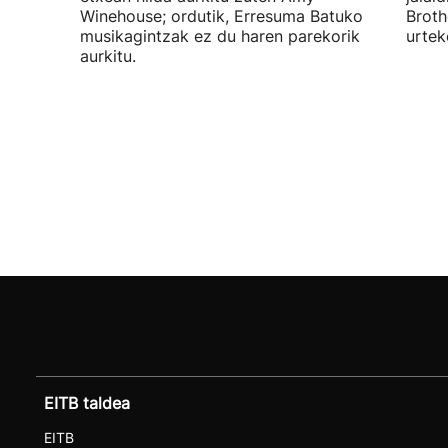
Winehouse; ordutik, Erresuma Batuko
Broth
musikagintzak ez du haren parekorik
urtek
aurkitu.
EITB taldea
EITB