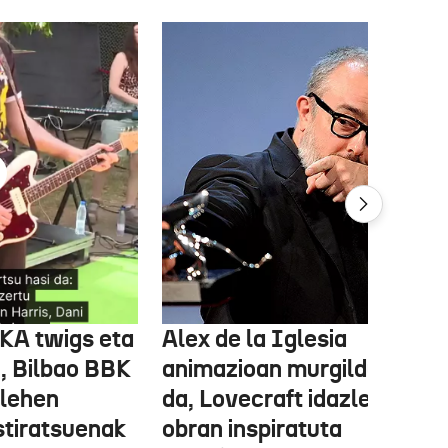
FKA twigs eta
Alex de la Iglesia
, Bilbao BBK
animazioan murgilduko
 lehen
da, Lovecraft idazlearen
stiratsuenak
obran inspiratuta