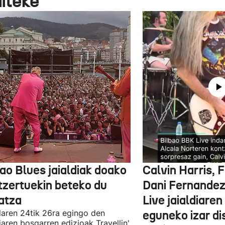
aiteke
ao Blues jaialdiak doako
Calvin Harris, 
tzertuekin beteko du
Dani Fernandez
atza
Live jaialdiaren
laren 24tik 26ra egingo den
eguneko izar di
diaren bosgarren edizioak Travellin'