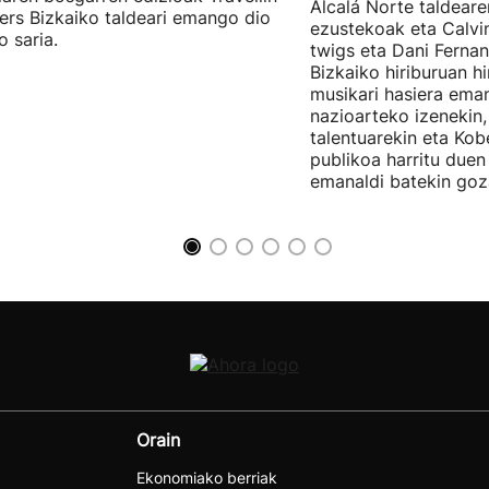
Alcalá Norte taldear
ers Bizkaiko taldeari emango dio
ezustekoak eta Calvin
o saria.
twigs eta Dani Ferna
Bizkaiko hiriburuan h
musikari hasiera eman
nazioarteko izenekin,
talentuarekin eta Ko
publikoa harritu due
emanaldi batekin goz
Orain
Ekonomiako berriak