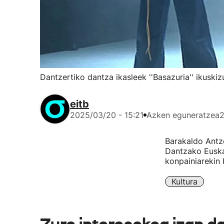
Dantzertiko dantza ikasleek ''Basazuria'' ikuski
eitb
2025/03/20 - 15:21
Azken eguneratzea
2
Barakaldo Antz
Dantzako Euska
konpainiarekin 
Kultura