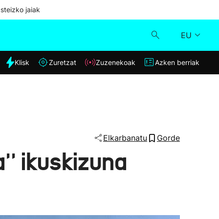
steizko jaiak
EU
dia
Klisk
Zuretzat
Zuzenekoak
Azken berriak
Klisk
Zuzenekoak
Zuretzat
Elkarbanatu
Gorde
'' ikuskizuna
Azken berriak