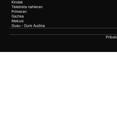
Kirolak
Telebista nahieran
Primeran
Gaztea
Makusi
Guau - Gure Audioa
Pribat