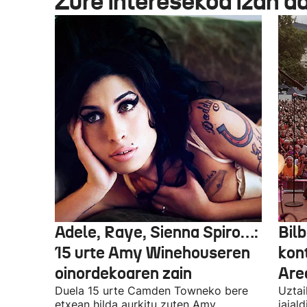
Zure interesekoa izan d
Adele, Raye, Sienna Spiro…:
Bilb
15 urte Amy Winehouseren
kon
oinordekoaren zain
Are
Duela 15 urte Camden Towneko bere
Uztai
etxean hilda aurkitu zuten Amy
jaial