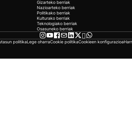
Gizarteko berriak
Nazioarteko berriak
Politikako berriak
Kulturako berriak
Teknologiako berriak
Osasuneko berriak
utasun politika
Lege oharra
Cookie politika
Cookieen konfigurazioa
Har