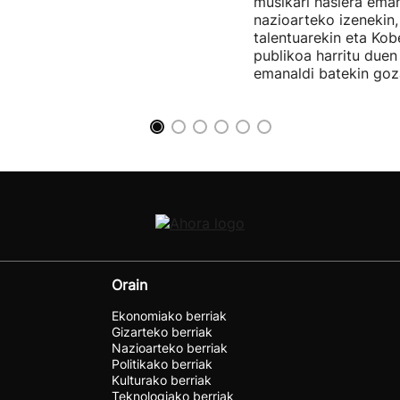
musikari hasiera eman
nazioarteko izenekin,
talentuarekin eta Ko
publikoa harritu due
emanaldi batekin goz
Orain
Ekonomiako berriak
Gizarteko berriak
Nazioarteko berriak
Politikako berriak
Kulturako berriak
Teknologiako berriak