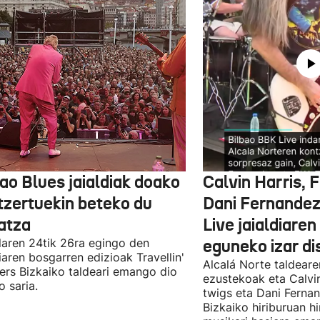
ao Blues jaialdiak doako
Calvin Harris, 
tzertuekin beteko du
Dani Fernandez
atza
Live jaialdiaren
laren 24tik 26ra egingo den
eguneko izar di
diaren bosgarren edizioak Travellin'
Alcalá Norte taldear
ers Bizkaiko taldeari emango dio
ezustekoak eta Calvin
o saria.
twigs eta Dani Ferna
Bizkaiko hiriburuan h