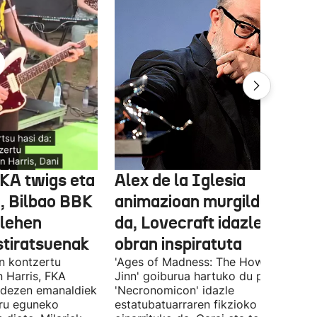
FKA twigs eta
Alex de la Iglesia
, Bilbao BBK
animazioan murgilduko
 lehen
da, Lovecraft idazlearen
stiratsuenak
obran inspiratuta
en kontzertu
'Ages of Madness: The Howling of th
 Harris, FKA
Jinn' goiburua hartuko du pelikulak, e
ndezen emanaldiek
'Necronomicon' idazle
iru eguneko
estatubatuarraren fikzioko liburuan