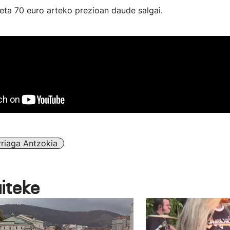
eta 70 euro arteko prezioan daude salgai.
rriaga Antzokia
aiteke