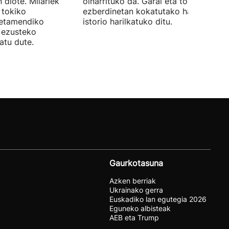
 diote. Milariek
oinarrituko da. Garai eta toki
 tokiko
ezberdinetan kokatutako hainbat
betamendiko
istorio harilkatuko ditu.
n ezusteko
atu dute.
Gaurkotasuna
Azken berriak
Ukrainako gerra
Euskadiko lan egutegia 2026
Eguneko albisteak
AEB eta Trump