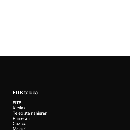
EITB taldea
EITB
Kirolak
Telebista nahieran
Primeran
Gaztea
Makusi