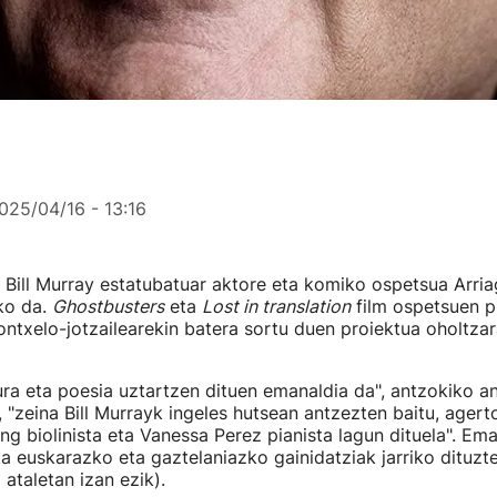
025/04/16 - 13:16
 Bill Murray estatubatuar aktore eta komiko ospetsua Arria
ko da.
Ghostbusters
eta
Lost in translation
film ospetsuen p
ontxelo-jotzailearekin batera sortu duen proiektua oholtza
tura eta poesia uztartzen dituen emanaldia da", antzokiko an
 "zeina Bill Murrayk ingeles hutsean antzezten baitu, agert
ng biolinista eta Vanessa Perez pianista lagun dituela". Em
ta euskarazko eta gaztelaniazko gainidatziak jarriko dituzt
 ataletan izan ezik).