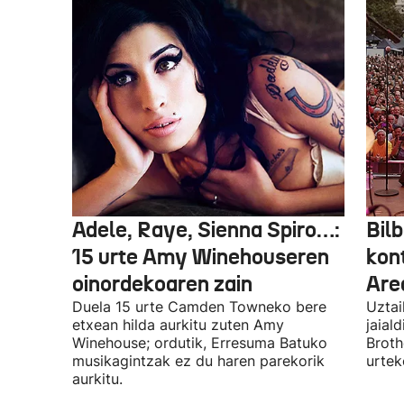
Adele, Raye, Sienna Spiro…:
Bilb
15 urte Amy Winehouseren
kon
oinordekoaren zain
Are
Duela 15 urte Camden Towneko bere
Uztai
etxean hilda aurkitu zuten Amy
jaial
Winehouse; ordutik, Erresuma Batuko
Broth
musikagintzak ez du haren parekorik
urtek
aurkitu.