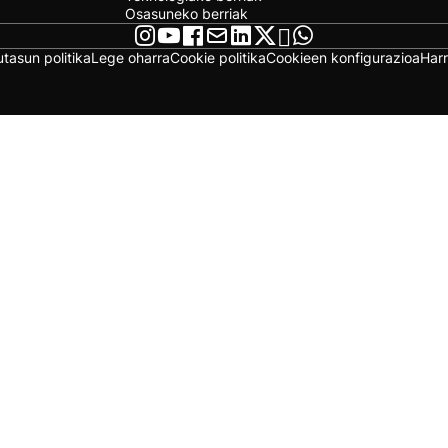
Osasuneko berriak
utasun politika
Lege oharra
Cookie politika
Cookieen konfigurazioa
Har