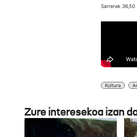
Sarrerak 36,50 
Kultura
A
Zure interesekoa izan d