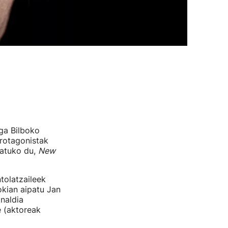
ga Bilboko
rotagonistak
ratuko du,
New
tolatzaileek
okian aipatu Jan
analdia
e (aktoreak