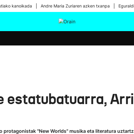
|
|
tiako kanoikada
Andre Maria Zuriaren azken txanpa
Egurald
tura
Ikusmiran
Egural
Osasuna
Teknologia
e estatubatuarra, Arr
ko protagonistak "New Worlds" musika eta literatura uztart