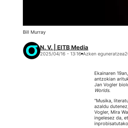
Bill Murray
N. V. | EITB Media
2025/04/16 - 13:16
Azken eguneratzea
2
Ekainaren 19an,
antzokian aritu
Jan Vogler biol
Worlds
.
"Musika, litera
azaldu dutenez,
Vogler, Mira Wa
ingelesez da, e
inprobisatutako