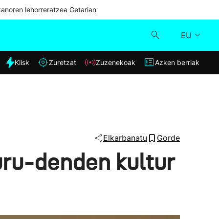
kanoren lehorreratzea Getarian
EU
dia
Klisk
Zuretzat
Zuzenekoak
Azken berriak
Klisk
Zuzenekoak
Zuretzat
Elkarbanatu
Gorde
uru-denden kultur
Azken berriak