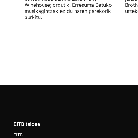
Winehouse; ordutik, Erresuma Batuko
Broth
musikagintzak ez du haren parekorik
urtek
aurkitu.
EITB taldea
EITB