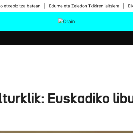
|
|
ko etxebizitza batean
Edurne eta Zeledon Txikiren jaitsiera
El
tura
Ikusmiran
Egural
Osasuna
Teknologia
urklik: Euskadiko lib