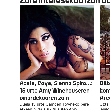
Zure interesekoa izan d
Adele, Raye, Sienna Spiro…:
Bilb
15 urte Amy Winehouseren
kon
oinordekoaren zain
Are
Duela 15 urte Camden Towneko bere
Uztai
etxean hilda aurkitu zuten Amy
jaial