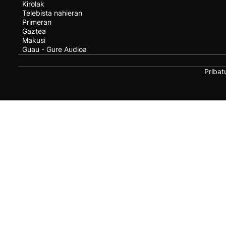
Kirolak
Telebista nahieran
Primeran
Gaztea
Makusi
Guau - Gure Audioa
Pribat