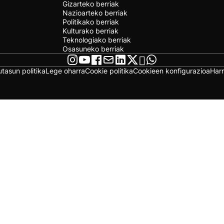
Gizarteko berriak
Nazioarteko berriak
Politikako berriak
Kulturako berriak
Teknologiako berriak
Osasuneko berriak
utasun politika
Lege oharra
Cookie politika
Cookieen konfigurazioa
Har