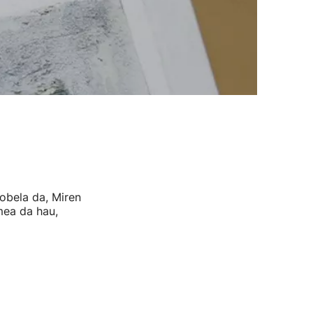
obela da, Miren
mea da hau,