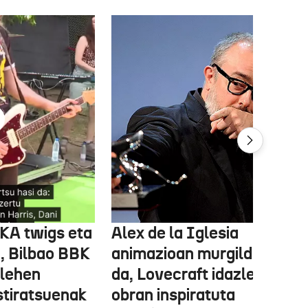
FKA twigs eta
Alex de la Iglesia
, Bilbao BBK
animazioan murgilduko
 lehen
da, Lovecraft idazlearen
stiratsuenak
obran inspiratuta