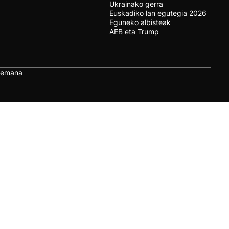
Ukrainako gerra
Euskadiko lan egutegia 2026
Eguneko albisteak
AEB eta Trump
remana