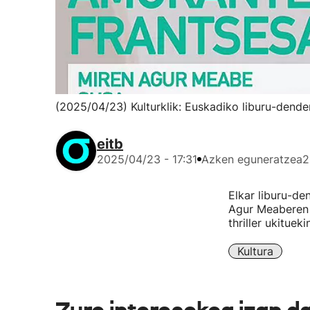
(2025/04/23) Kulturklik: Euskadiko liburu-dend
eitb
2025/04/23 - 17:31
Azken eguneratzea
2
Elkar liburu-d
Agur Meaberen 
thriller ukituek
Kultura