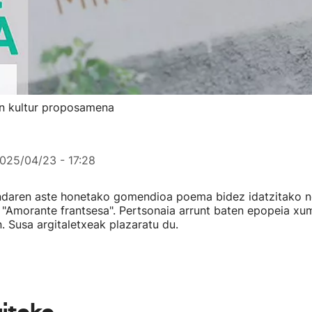
en kultur proposamena
025/04/23 - 17:28
endaren aste honetako gomendioa poema bidez idatzitako n
"Amorante frantsesa". Pertsonaia arrunt baten epopeia xu
in. Susa argitaletxeak plazaratu du.