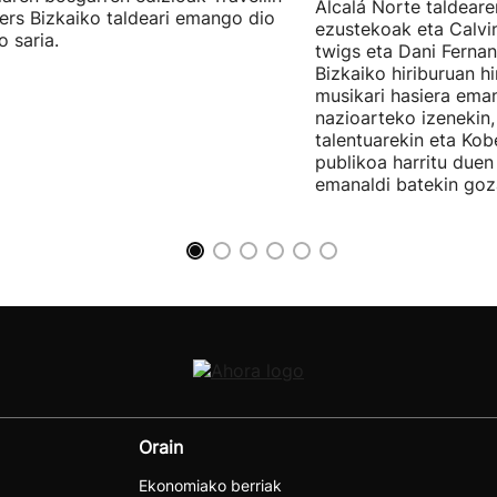
Alcalá Norte taldear
ers Bizkaiko taldeari emango dio
ezustekoak eta Calvin
o saria.
twigs eta Dani Ferna
Bizkaiko hiriburuan h
musikari hasiera eman
nazioarteko izenekin,
talentuarekin eta Ko
publikoa harritu due
emanaldi batekin goz
Orain
Ekonomiako berriak