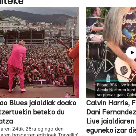
aiteke
ao Blues jaialdiak doako
Calvin Harris, 
tzertuekin beteko du
Dani Fernandez
atza
Live jaialdiaren
laren 24tik 26ra egingo den
eguneko izar di
diaren bosgarren edizioak Travellin'