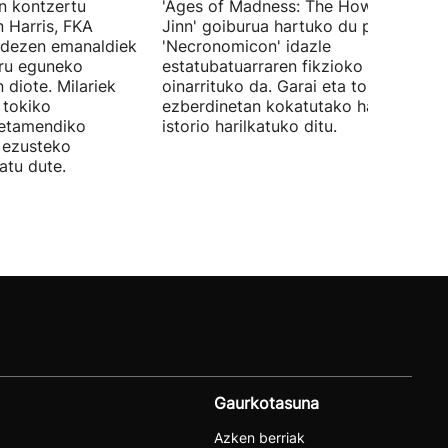
en kontzertu
'Ages of Madness: The Howling of th
 Harris, FKA
Jinn' goiburua hartuko du pelikulak, e
ndezen emanaldiek
'Necronomicon' idazle
iru eguneko
estatubatuarraren fikzioko liburuan
 diote. Milariek
oinarrituko da. Garai eta toki
 tokiko
ezberdinetan kokatutako hainbat
betamendiko
istorio harilkatuko ditu.
n ezusteko
atu dute.
Gaurkotasuna
Azken berriak