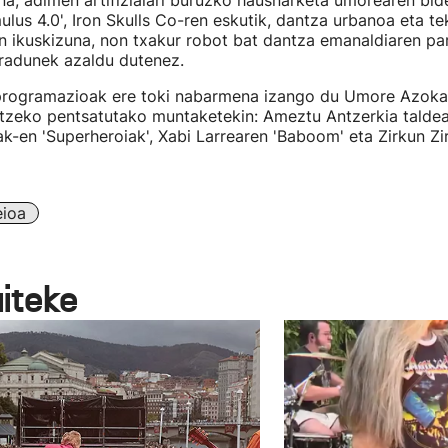
na, adimen artifizialari buruzko hausnarketa umorearen bid
ulus 4.0', Iron Skulls Co-ren eskutik, dantza urbanoa eta t
n ikuskizuna, non txakur robot bat dantza emanaldiaren pa
uradunek azaldu dutenez.
programazioak ere toki nabarmena izango du Umore Azoka
tzeko pentsatutako muntaketekin: Ameztu Antzerkia taldear
k-en 'Superheroiak', Xabi Larrearen 'Baboom' eta Zirkun Zi
eioa
aiteke