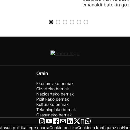
emanaldi batekin goz
Orain
Ekonomiako berriak
Gizarteko berriak
Nazioarteko berriak
Politikako berriak
Kulturako berriak
Teknologiako berriak
Osasuneko berriak
utasun politika
Lege oharra
Cookie politika
Cookieen konfigurazioa
Har