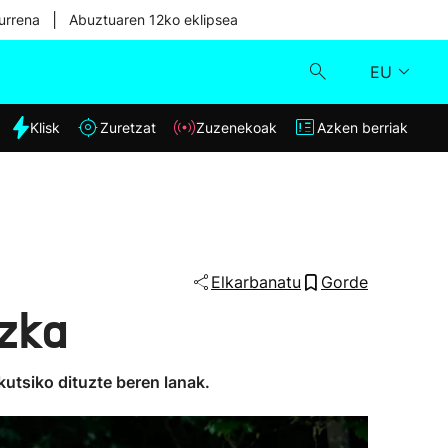
|
urrena
Abuztuaren 12ko eklipsea
EU
dia
Klisk
Zuretzat
Zuzenekoak
Azken berriak
Klisk
Zuzenekoak
Zuretzat
Elkarbanatu
Gorde
ezka
Azken berriak
utsiko dituzte beren lanak.