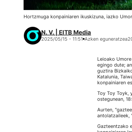
Hortzmuga konpainiaren ikuskizuna, iazko Umo
N. V. | EITB Media
2025/05/15 - 11:51
Azken eguneratzea
2
Leioako Umore A
egingo dute; an
guztira Bizkaik
Katalunia, Taiw
konpainiaren es
Toy Toy Toyk, 
ostegunean, 18
Aurten, "gaztee
antolatzaileek,
Gazteentzako es