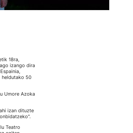
tik 18ra,
iago izango dira
(Espainia,
) heldutako 50
 du Umore Azoka
hi izan dituzte
gonbidatzeko".
lu Teatro