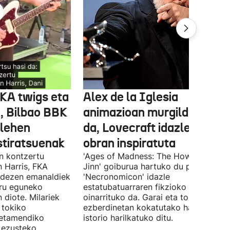
FKA twigs eta
Alex de la Iglesia
, Bilbao BBK
animazioan murgilduko
 lehen
da, Lovecraft idazlearen
stiratsuenak
obran inspiratuta
en kontzertu
'Ages of Madness: The Howling of th
 Harris, FKA
Jinn' goiburua hartuko du pelikulak, e
ndezen emanaldiek
'Necronomicon' idazle
iru eguneko
estatubatuarraren fikzioko liburuan
 diote. Milariek
oinarrituko da. Garai eta toki
 tokiko
ezberdinetan kokatutako hainbat
betamendiko
istorio harilkatuko ditu.
n ezusteko