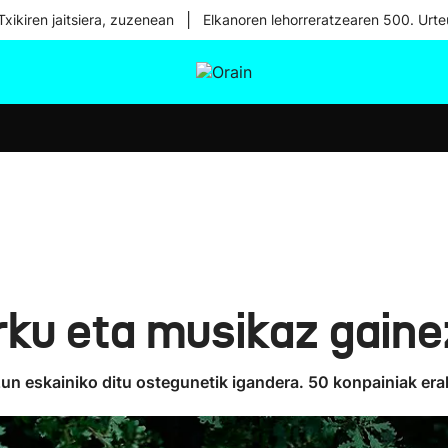
|
xikiren jaitsiera, zuzenean
Elkanoren lehorreratzearen 500. Urte
tura
Ikusmiran
Egural
Osasuna
Teknologia
zirku eta musikaz gain
n eskainiko ditu ostegunetik igandera. 50 konpainiak erak