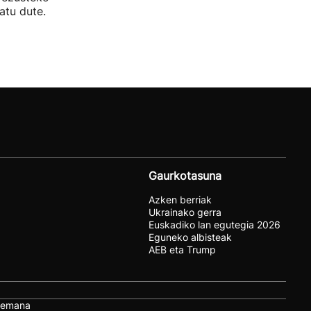
atu dute.
Gaurkotasuna
Azken berriak
Ukrainako gerra
Euskadiko lan egutegia 2026
Eguneko albisteak
AEB eta Trump
remana