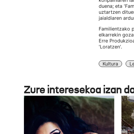
konpainiaren la
duena; eta 'Fam
uztartzen ditue
jaialdiaren ard
Familientzako 
elkarrekin goza
Erre Produkzioa
'Loratzen'.
Kultura
L
Zure interesekoa izan d