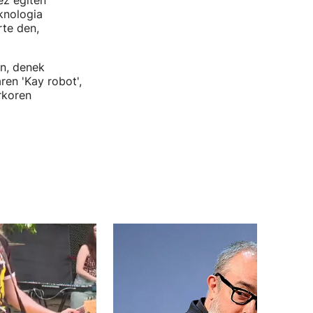
ez egiten
eknologia
rte den,
n, denek
en 'Kay robot',
rkoren