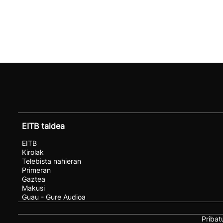
EITB taldea
EITB
Kirolak
Telebista nahieran
Primeran
Gaztea
Makusi
Guau - Gure Audioa
Pribat