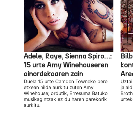
Adele, Raye, Sienna Spiro…:
Bilb
15 urte Amy Winehouseren
kon
oinordekoaren zain
Are
Duela 15 urte Camden Towneko bere
Uztai
etxean hilda aurkitu zuten Amy
jaial
Winehouse; ordutik, Erresuma Batuko
Broth
musikagintzak ez du haren parekorik
urtek
aurkitu.