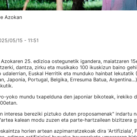
re Azokan
025/05/15 - 11:51
zokaren 25. edizioa ostegunetik igandera, maiatzaren 15e
tzerki, dantza, zirku eta musikako 100 ikuskizun baino geh
o udalerrian, Euskal Herritik eta munduko hainbat lekutatik 
an, Japonia, Portugal, Belgika, Erresuma Batua, Argentina…
kutik.
yo-yoko mundu txapelduna den japoniar bikoteak, irekiko
:00etan.
n interesa bereziki piztuko duten proposamenak" indartu na
 "artea kalean modu zuzen eta parte-hartzailean bizitzera 
kaintza horien artean azpimarratzekoak dira 'Artifiziala', F