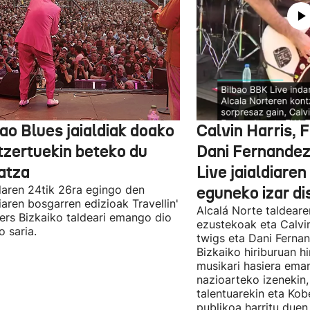
ao Blues jaialdiak doako
Calvin Harris, 
tzertuekin beteko du
Dani Fernandez
atza
Live jaialdiaren
laren 24tik 26ra egingo den
eguneko izar di
diaren bosgarren edizioak Travellin'
Alcalá Norte taldear
ers Bizkaiko taldeari emango dio
ezustekoak eta Calvin
o saria.
twigs eta Dani Ferna
Bizkaiko hiriburuan h
musikari hasiera eman
nazioarteko izenekin,
talentuarekin eta Ko
publikoa harritu due