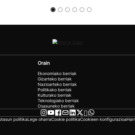
Orain
Ekonomiako berriak
Gizarteko berriak
Nazioarteko berriak
Politikako berriak
Kulturako berriak
Teknologiako berriak
Osasuneko berriak
utasun politika
Lege oharra
Cookie politika
Cookieen konfigurazioa
Har