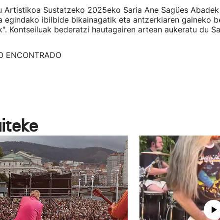
tu Artistikoa Sustatzeko 2025eko Saria Ane Sagües Abadek
ra egindako ibilbide bikainagatik eta antzerkiaren gaineko 
ik". Kontseiluak bederatzi hautagairen artean aukeratu du 
O ENCONTRADO
aiteke