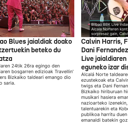
ao Blues jaialdiak doako
Calvin Harris, 
tzertuekin beteko du
Dani Fernandez
atza
Live jaialdiaren
laren 24tik 26ra egingo den
eguneko izar di
diaren bosgarren edizioak Travellin'
Alcalá Norte taldear
ers Bizkaiko taldeari emango dio
ezustekoak eta Calvin
o saria.
twigs eta Dani Ferna
Bizkaiko hiriburuan h
musikari hasiera eman
nazioarteko izenekin,
talentuarekin eta Ko
publikoa harritu due
emanaldi batekin goz