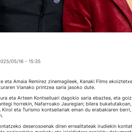
025/05/16 - 15:35
te eta Amaia Remirez zinemagileek, Kanaki Films ekoiztetx
lturaren Vianako printzea saria jasoko dute.
ura eta Arteen Kontseiluari dagokio saria ebaztea, eta goiz
antegi horrekin, Nafarroako Jauregian; bilera bukatutakoan
, Kirol eta Turismo kontseilariak eman du erabakiaren berri,
n.
ontatzeko deserosoenak diren errealitateak irudiekin kont