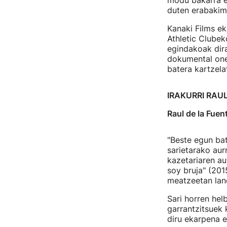
modu bakarra e
duten erabakim
Kanaki Films ek
Athletic Clubek
egindakoak di
dokumental onen
batera kartzel
IRAKURRI RAU
Raul de la Fuen
"Beste egun bat
sarietarako aur
kazetariaren au
soy bruja" (201
meatzeetan lan
Sari horren hel
garrantzitsuek 
diru ekarpena e