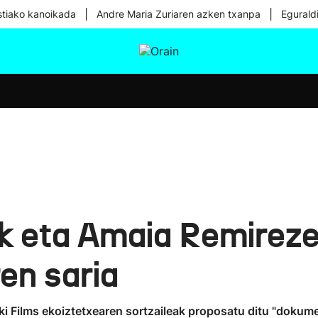
|
|
tiako kanoikada
Andre Maria Zuriaren azken txanpa
Egurald
tura
Ikusmiran
Egural
Osasuna
Teknologia
ek eta Amaia Remireze
en saria
i Films ekoiztetxearen sortzaileak proposatu ditu "dokume