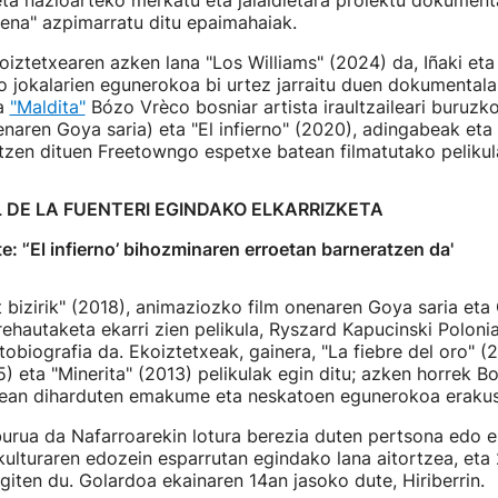
ta nazioarteko merkatu eta jaialdietara proiektu dokument
ena" azpimarratu ditu epaimahaiak.
oiztetxearen azken lana "Los Williams" (2024) da, Iñaki eta
o jokalarien egunerokoa bi urtez jarraitu duen dokumentala;
ra
"Maldita"
Bózo Vrèco bosniar artista iraultzaileari buruzko
aren Goya saria) eta "El infierno" (2020), adingabeak eta
atzen dituen Freetowngo espetxe batean filmatutako peliku
L DE LA FUENTERI EGINDAKO ELKARRIZKETA
te: '‘El infierno’ bihozminaren erroetan barneratzen da'
 bizirik" (2018), animaziozko film onenaren Goya saria eta
rehautaketa ekarri zien pelikula, Ryszard Kapucinski Poloni
tobiografia da. Ekoiztetxeak, gainera, "La fiebre del oro" (
5) eta "Minerita" (2013) pelikulak egin ditu; azken horrek Bo
ean diharduten emakume eta neskatoen egunerokoa erakus
burua da Nafarroarekin lotura berezia duten pertsona edo 
kulturaren edozein esparrutan egindako lana aitortzea, et
giten du. Golardoa ekainaren 14an jasoko dute, Hiriberrin.