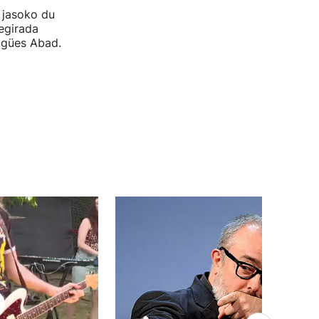
 jasoko du
begirada
Sagües Abad.