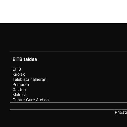
EITB taldea
EITB
Kirolak
Telebista nahieran
Primeran
Gaztea
Makusi
Guau - Gure Audioa
Pribat