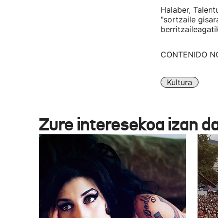
Halaber, Talen
"sortzaile gisa
berritzaileagat
CONTENIDO N
Kultura
Zure interesekoa izan d