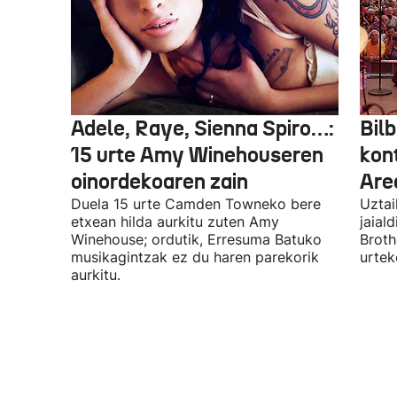
Adele, Raye, Sienna Spiro…:
Bilb
15 urte Amy Winehouseren
kon
oinordekoaren zain
Are
Duela 15 urte Camden Towneko bere
Uztai
etxean hilda aurkitu zuten Amy
jaial
Winehouse; ordutik, Erresuma Batuko
Broth
musikagintzak ez du haren parekorik
urtek
aurkitu.