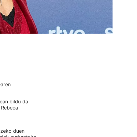
earen
ean bildu da
, Rebeca
atzeko duen