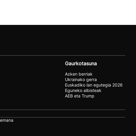
Gaurkotasuna
Azken berriak
Ukrainako gerra
Euskadiko lan egutegia 2026
Eguneko albisteak
AEB eta Trump
remana