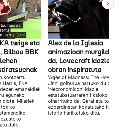
FKA twigs eta
Alex de la Iglesia
, Bilbao BBK
animazioan murgilduko
 lehen
da, Lovecraft idazlearen
stiratsuenak
obran inspiratuta
en kontzertu
'Ages of Madness: The Howling of th
 Harris, FKA
Jinn' goiburua hartuko du pelikulak, e
ndezen emanaldiek
'Necronomicon' idazle
iru eguneko
estatubatuarraren fikzioko liburuan
 diote. Milariek
oinarrituko da. Garai eta toki
 tokiko
ezberdinetan kokatutako hainbat
betamendiko
istorio harilkatuko ditu.
n ezusteko
atu dute.