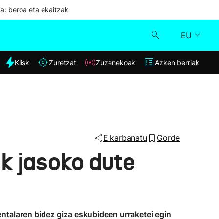
ia: beroa eta ekaitzak
EU
dia
Klisk
Zuretzat
Zuzenekoak
Azken berriak
Klisk
Zuzenekoak
Zuretzat
Elkarbanatu
Gorde
k jasoko dute
Azken berriak
ntalaren bidez giza eskubideen urraketei egin