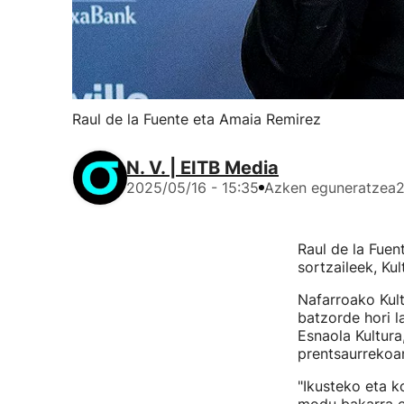
Raul de la Fuente eta Amaia Remirez
N. V. | EITB Media
2025/05/16 - 15:35
Azken eguneratzea
2
Raul de la Fuen
sortzaileek, Ku
Nafarroako Kult
batzorde hori l
Esnaola Kultura
prentsaurrekoa
"Ikusteko eta k