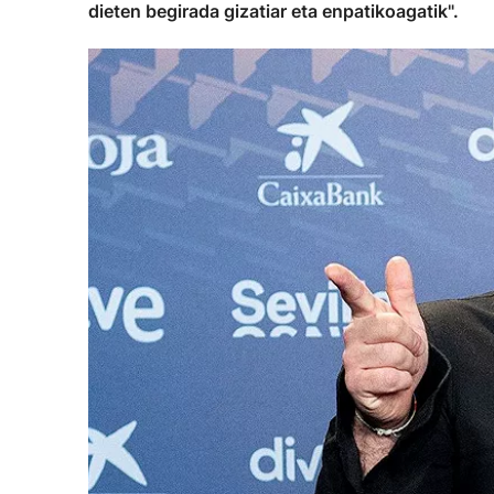
dieten begirada gizatiar eta enpatikoagatik".