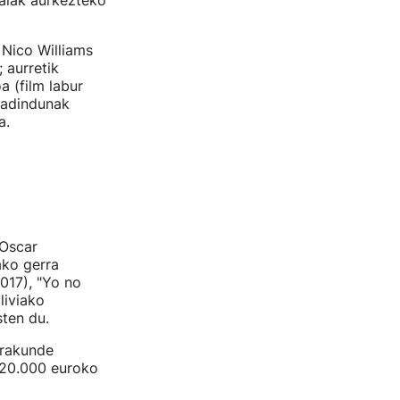
alak aurkezteko
 Nico Williams
 aurretik
a (film labur
 adindunak
la.
 Oscar
ako gerra
2017), "Yo no
liviako
ten du.
erakunde
a 20.000 euroko