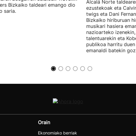
Alcalá Norte taldear
ers Bizkaiko taldeari emango dio
ezustekoak eta Calvin
o saria.
twigs eta Dani Ferna
Bizkaiko hiriburuan h
musikari hasiera eman
nazioarteko izenekin,
talentuarekin eta Ko
publikoa harritu due
emanaldi batekin goz
Orain
Ekonomiako berriak