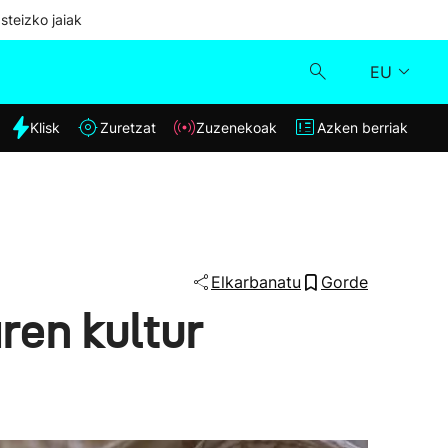
steizko jaiak
EU
dia
Klisk
Zuretzat
Zuzenekoak
Azken berriak
Klisk
Zuzenekoak
Zuretzat
Elkarbanatu
Gorde
ren kultur
Azken berriak