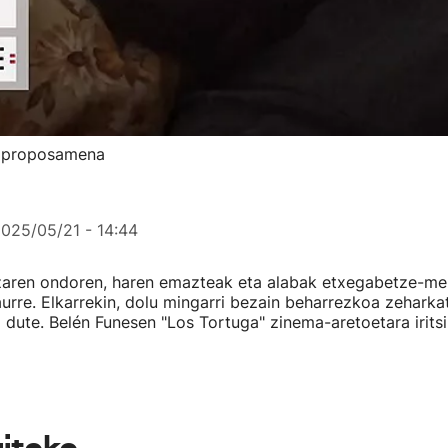
ur proposamena
025/05/21 - 14:44
tzaren ondoren, haren emazteak eta alabak etxegabetze-meh
urre. Elkarrekin, dolu mingarri bezain beharrezkoa zehar
 dute. Belén Funesen "Los Tortuga" zinema-aretoetara iritsi