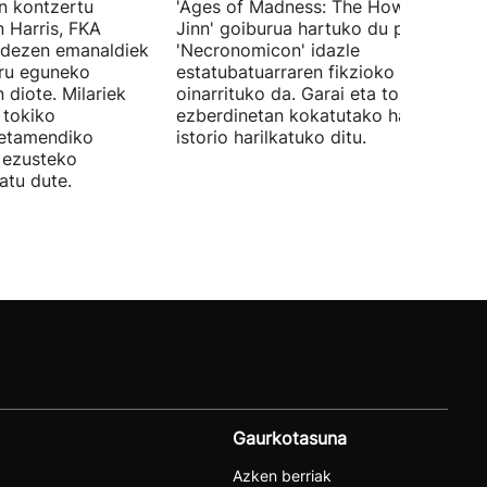
en kontzertu
'Ages of Madness: The Howling of th
 Harris, FKA
Jinn' goiburua hartuko du pelikulak, e
ndezen emanaldiek
'Necronomicon' idazle
iru eguneko
estatubatuarraren fikzioko liburuan
 diote. Milariek
oinarrituko da. Garai eta toki
 tokiko
ezberdinetan kokatutako hainbat
betamendiko
istorio harilkatuko ditu.
n ezusteko
atu dute.
Gaurkotasuna
Azken berriak