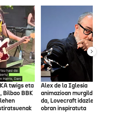
FKA twigs eta
Alex de la Iglesia
, Bilbao BBK
animazioan murgilduko
 lehen
da, Lovecraft idazlearen
stiratsuenak
obran inspiratuta