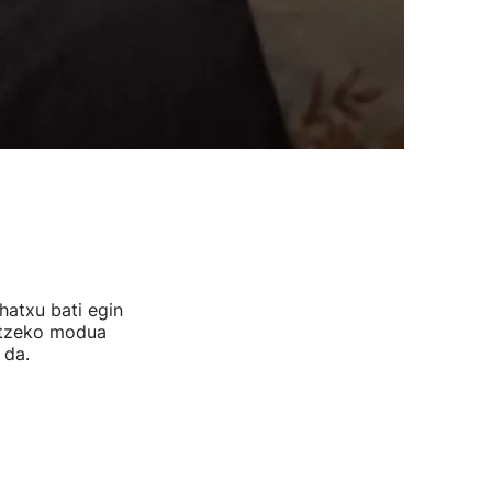
atxu bati egin
katzeko modua
 da.