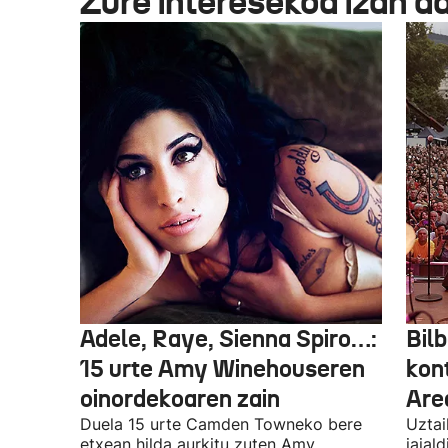
Zure interesekoa izan d
Adele, Raye, Sienna Spiro…:
Bilb
15 urte Amy Winehouseren
kon
oinordekoaren zain
Are
Duela 15 urte Camden Towneko bere
Uztai
etxean hilda aurkitu zuten Amy
jaial