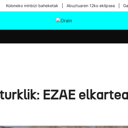
|
|
Koloneko minbizi baheketak
Abuztuaren 12ko eklipsea
Ga
tura
Ikusmiran
Egural
Osasuna
Teknologia
urklik: EZAE elkartea