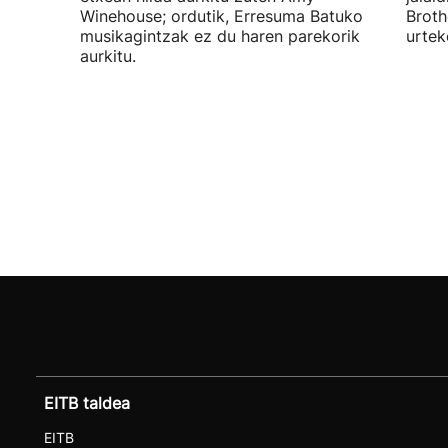
Winehouse; ordutik, Erresuma Batuko
Broth
musikagintzak ez du haren parekorik
urtek
aurkitu.
EITB taldea
EITB