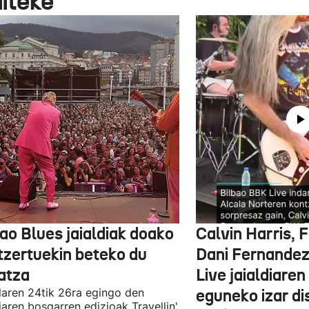
aiteke
ao Blues jaialdiak doako
Calvin Harris, 
tzertuekin beteko du
Dani Fernandez
atza
Live jaialdiaren
laren 24tik 26ra egingo den
eguneko izar di
diaren bosgarren edizioak Travellin'