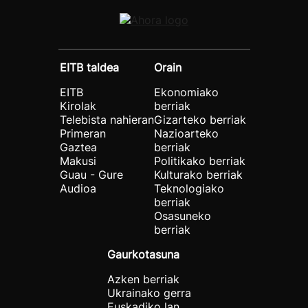
EITB taldea
Orain
EITB
Ekonomiako
Kirolak
berriak
Telebista nahieran
Gizarteko berriak
Primeran
Nazioarteko
Gaztea
berriak
Makusi
Politikako berriak
Guau - Gure
Kulturako berriak
Audioa
Teknologiako
berriak
Osasuneko
berriak
Gaurkotasuna
Azken berriak
Ukrainako gerra
Euskadiko lan