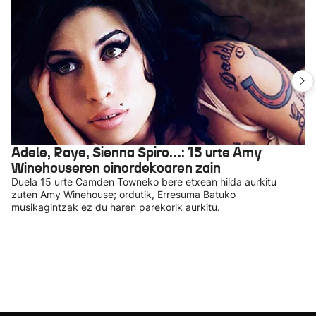
Adele, Raye, Sienna Spiro…: 15 urte Amy
Winehouseren oinordekoaren zain
Duela 15 urte Camden Towneko bere etxean hilda aurkitu
zuten Amy Winehouse; ordutik, Erresuma Batuko
musikagintzak ez du haren parekorik aurkitu.