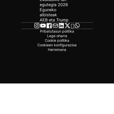
egutegia 2026
Eguneko
albisteak
AEB eta Trump
Pribatutasun politika
Lege oharra
Cookie politika
Cookieen konfigurazioa
Harremana