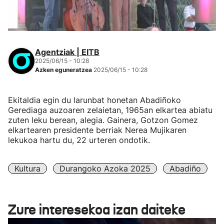
Agentziak | EITB
2025/06/15 - 10:28
Azken eguneratzea
2025/06/15 - 10:28
Ekitaldia egin du larunbat honetan Abadiñoko
Gerediaga auzoaren zelaietan, 1965an elkartea abiatu
zuten leku berean, alegia. Gainera, Gotzon Gomez
elkartearen presidente berriak Nerea Mujikaren
lekukoa hartu du, 22 urteren ondotik.
Kultura
Durangoko Azoka 2025
Abadiño
Zure interesekoa izan daiteke