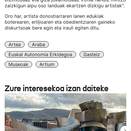
zaizkigun aipu oso landuak ekartzen dizkigu artistak".
Oro har, artista donostiarraren lanen edukiak
boterearen, erlijioaren eta obedientziaren gaineko
diskurtsoak bere egin eta irauli egiten ditu.
Artea
Araba
Euskal Autonomia Erkidegoa
Gasteiz
Museoak
Artium
Zure interesekoa izan daiteke