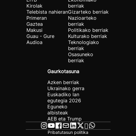
Kirolak
berriak
Telebista nahieran
Gizarteko berriak
Primeran
Nazioarteko
Gaztea
berriak
Makusi
Politikako berriak
Guau - Gure
Kulturako berriak
Audioa
Teknologiako
berriak
Osasuneko
berriak
Gaurkotasuna
Azken berriak
Ukrainako gerra
Euskadiko lan
egutegia 2026
Eguneko
albisteak
AEB eta Trump
Pribatutasun politika