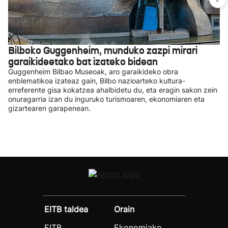
Bilboko Guggenheim, munduko zazpi mirari
garaikideetako bat izateko bidean
Guggenheim Bilbao Museoak, aro garaikideko obra
enblematikoa izateaz gain, Bilbo nazioarteko kultura-
erreferente gisa kokatzea ahalbidetu du, eta eragin sakon zein
onuragarria izan du inguruko turismoaren, ekonomiaren eta
gizartearen garapenean.
EITB taldea
Orain
EITB
Ekonomiako