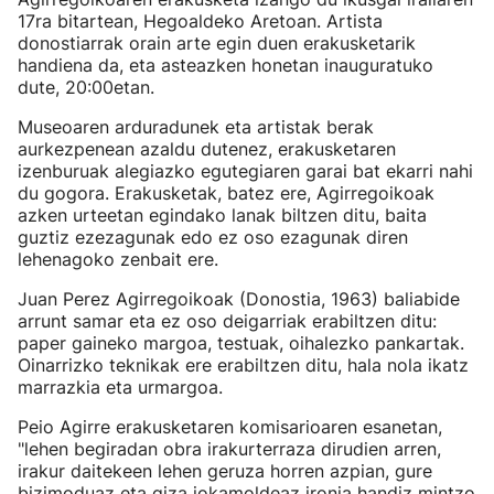
17ra bitartean, Hegoaldeko Aretoan. Artista
donostiarrak orain arte egin duen erakusketarik
handiena da, eta asteazken honetan inauguratuko
dute, 20:00etan.
Museoaren arduradunek eta artistak berak
aurkezpenean azaldu dutenez, erakusketaren
izenburuak alegiazko egutegiaren garai bat ekarri nahi
du gogora. Erakusketak, batez ere, Agirregoikoak
azken urteetan egindako lanak biltzen ditu, baita
guztiz ezezagunak edo ez oso ezagunak diren
lehenagoko zenbait ere.
Juan Perez Agirregoikoak (Donostia, 1963) baliabide
arrunt samar eta ez oso deigarriak erabiltzen ditu:
paper gaineko margoa, testuak, oihalezko pankartak.
Oinarrizko teknikak ere erabiltzen ditu, hala nola ikatz
marrazkia eta urmargoa.
Peio Agirre erakusketaren komisarioaren esanetan,
"lehen begiradan obra irakurterraza dirudien arren,
irakur daitekeen lehen geruza horren azpian, gure
bizimoduaz eta giza jokamoldeaz ironia handiz mintzo