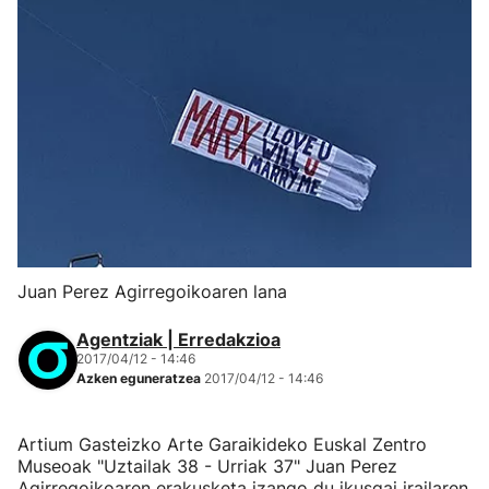
Juan Perez Agirregoikoaren lana
Agentziak | Erredakzioa
2017/04/12 - 14:46
Azken eguneratzea
2017/04/12 - 14:46
Artium Gasteizko Arte Garaikideko Euskal Zentro
Museoak "Uztailak 38 - Urriak 37" Juan Perez
Agirregoikoaren erakusketa izango du ikusgai irailaren