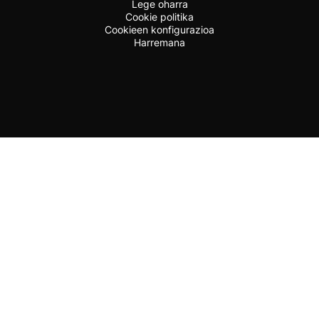
Lege oharra
Cookie politika
Cookieen konfigurazioa
Harremana