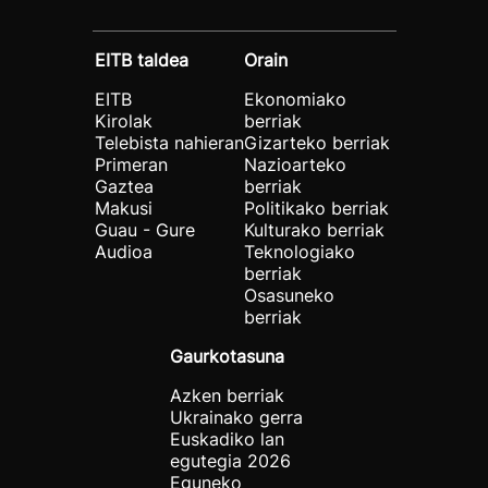
EITB taldea
Orain
EITB
Ekonomiako
Kirolak
berriak
Telebista nahieran
Gizarteko berriak
Primeran
Nazioarteko
Gaztea
berriak
Makusi
Politikako berriak
Guau - Gure
Kulturako berriak
Audioa
Teknologiako
berriak
Osasuneko
berriak
Gaurkotasuna
Azken berriak
Ukrainako gerra
Euskadiko lan
egutegia 2026
Eguneko