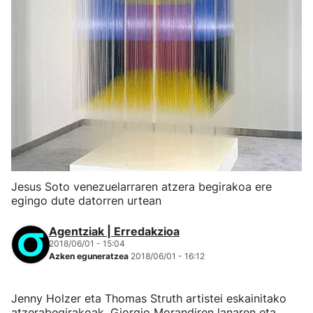
Jesus Soto venezuelarraren atzera begirakoa ere
egingo dute datorren urtean
Agentziak | Erredakzioa
2018/06/01 - 15:04
Azken eguneratzea
2018/06/01 - 16:12
Jenny Holzer eta Thomas Struth artistei eskainitako
atzerabegirakoak, Giorgio Morandiren lanaren eta