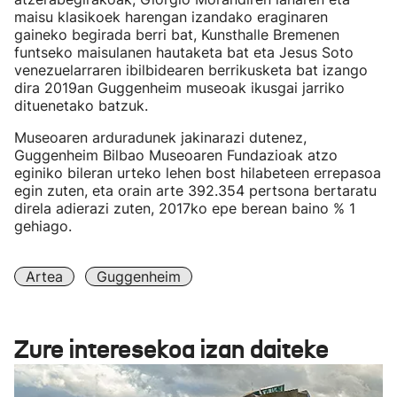
maisu klasikoek harengan izandako eraginaren
gaineko begirada berri bat, Kunsthalle Bremenen
funtseko maisulanen hautaketa bat eta Jesus Soto
venezuelarraren ibilbidearen berrikusketa bat izango
dira 2019an Guggenheim museoak ikusgai jarriko
dituenetako batzuk.
Museoaren arduradunek jakinarazi dutenez,
Guggenheim Bilbao Museoaren Fundazioak atzo
eginiko bileran urteko lehen bost hilabeteen errepasoa
egin zuten, eta orain arte 392.354 pertsona bertaratu
direla adierazi zuten, 2017ko epe berean baino % 1
gehiago.
Artea
Guggenheim
Zure interesekoa izan daiteke