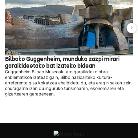
Bilboko Guggenheim, munduko zazpi mirari
garaikideetako bat izateko bidean
Guggenheim Bilbao Museoak, aro garaikideko obra
enblematikoa izateaz gain, Bilbo nazioarteko kultura-
erreferente gisa kokatzea ahalbidetu du, eta eragin sakon zein
onuragarria izan du inguruko turismoaren, ekonomiaren eta
gizartearen garapenean.