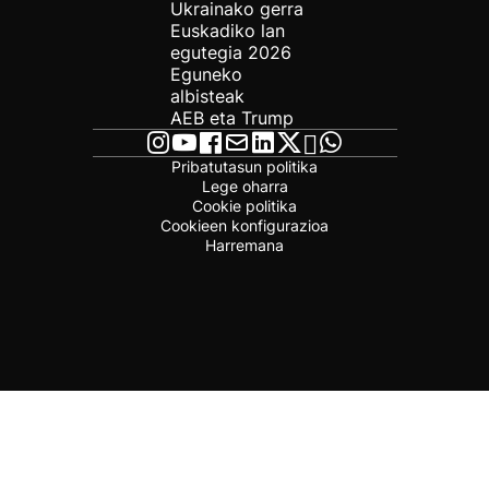
Ukrainako gerra
Euskadiko lan
egutegia 2026
Eguneko
albisteak
AEB eta Trump
Pribatutasun politika
Lege oharra
Cookie politika
Cookieen konfigurazioa
Harremana