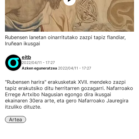
Rubensen lanetan oinarritutako zazpi tapiz flandiar,
Iruñean ikusgai
eitb
2022/04/11 - 17:27
Azken eguneratzea
2022/04/11 - 17:27
"Rubensen harira" erakusketak XVII. mendeko zazpi
tapiz erakutsiko ditu herritarren gozagarri. Nafarroako
Errege Artxibo Nagusian egongo dira ikusgai
ekainaren 30era arte, eta gero Nafarroako Jauregira
itzuliko dituzte.
Artea