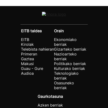
EITB taldea
Orain
EITB
Ekonomiako
Kirolak
berriak
Telebista nahieran
Gizarteko berriak
Primeran
Nazioarteko
Gaztea
berriak
Makusi
Politikako berriak
Guau - Gure
Kulturako berriak
Audioa
Teknologiako
berriak
Osasuneko
berriak
Gaurkotasuna
Azken berriak