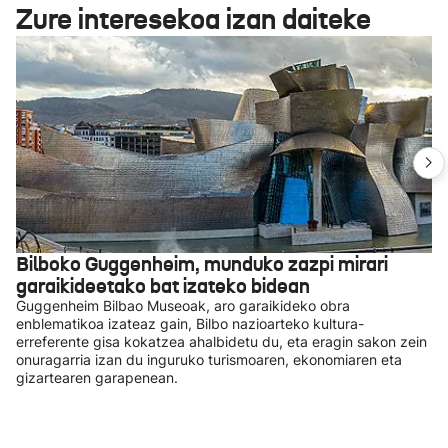
Zure interesekoa izan daiteke
Bilboko Guggenheim, munduko zazpi mirari
garaikideetako bat izateko bidean
Guggenheim Bilbao Museoak, aro garaikideko obra
enblematikoa izateaz gain, Bilbo nazioarteko kultura-
erreferente gisa kokatzea ahalbidetu du, eta eragin sakon zein
onuragarria izan du inguruko turismoaren, ekonomiaren eta
gizartearen garapenean.