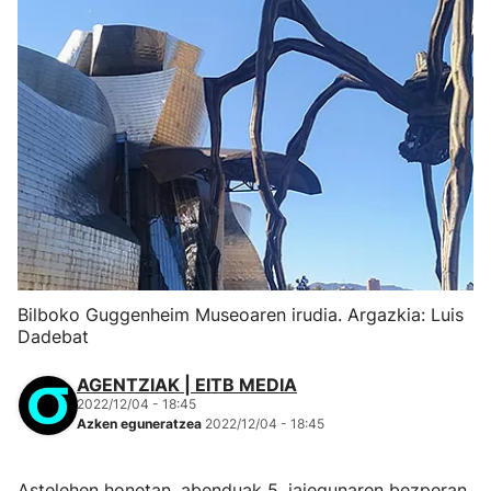
Bilboko Guggenheim Museoaren irudia. Argazkia: Luis
Dadebat
AGENTZIAK | EITB MEDIA
2022/12/04 - 18:45
Azken eguneratzea
2022/12/04 - 18:45
Astelehen honetan, abenduak 5, jaiegunaren bezperan,