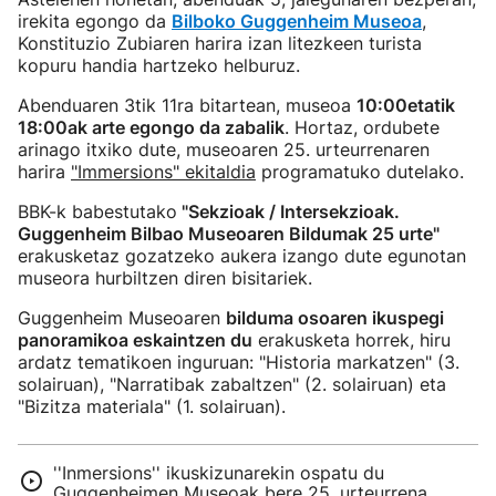
irekita egongo da
Bilboko Guggenheim Museoa
,
Konstituzio Zubiaren harira izan litezkeen turista
kopuru handia hartzeko helburuz.
Abenduaren 3tik 11ra bitartean, museoa
10:00etatik
18:00ak arte egongo da zabalik
. Hortaz, ordubete
arinago itxiko dute, museoaren 25. urteurrenaren
harira
"Immersions" ekitaldia
programatuko dutelako.
BBK-k babestutako
"Sekzioak / Intersekzioak.
Guggenheim Bilbao Museoaren Bildumak 25 urte"
erakusketaz gozatzeko aukera izango dute egunotan
museora hurbiltzen diren bisitariek.
Guggenheim Museoaren
bilduma osoaren ikuspegi
panoramikoa eskaintzen du
erakusketa horrek, hiru
ardatz tematikoen inguruan: "Historia markatzen" (3.
solairuan), "Narratibak zabaltzen" (2. solairuan) eta
"Bizitza materiala" (1. solairuan).
''Inmersions'' ikuskizunarekin ospatu du
Guggenheimen Museoak bere 25. urteurrena