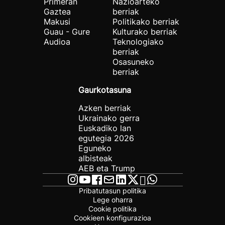
Primeran
Nazioarteko
Gaztea
berriak
Makusi
Politikako berriak
Guau - Gure
Kulturako berriak
Audioa
Teknologiako
berriak
Osasuneko
berriak
Gaurkotasuna
Azken berriak
Ukrainako gerra
Euskadiko lan
egutegia 2026
Eguneko
albisteak
AEB eta Trump
Pribatutasun politika
Lege oharra
Cookie politika
Cookieen konfigurazioa