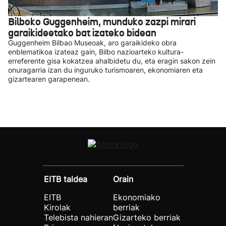
Bilboko Guggenheim, munduko zazpi mirari
garaikideetako bat izateko bidean
Guggenheim Bilbao Museoak, aro garaikideko obra
enblematikoa izateaz gain, Bilbo nazioarteko kultura-
erreferente gisa kokatzea ahalbidetu du, eta eragin sakon zein
onuragarria izan du inguruko turismoaren, ekonomiaren eta
gizartearen garapenean.
EITB taldea
Orain
EITB
Ekonomiako
Kirolak
berriak
Telebista nahieran
Gizarteko berriak