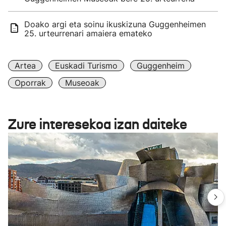
Doako argi eta soinu ikuskizuna Guggenheimen
25. urteurrenari amaiera emateko
Artea
Euskadi Turismo
Guggenheim
Oporrak
Museoak
Zure interesekoa izan daiteke