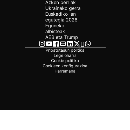
Azken berriak
Ukrainako gerra
Euskadiko lan
egutegia 2026
Eguneko
albisteak
AEB eta Trump
Pribatutasun politika
Lege oharra
Cookie politika
Cookieen konfigurazioa
Harremana