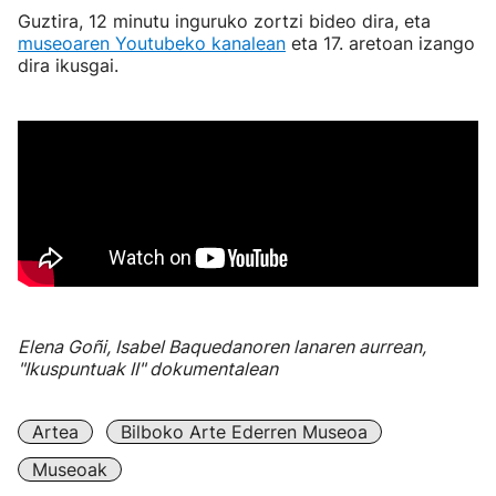
Guztira, 12 minutu inguruko zortzi bideo dira, eta
museoaren Youtubeko kanalean
eta 17. aretoan izango
dira ikusgai.
Elena Goñi, Isabel Baquedanoren lanaren aurrean,
"Ikuspuntuak II" dokumentalean
Artea
Bilboko Arte Ederren Museoa
Museoak