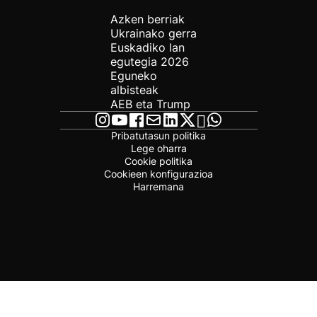
Azken berriak
Ukrainako gerra
Euskadiko lan
egutegia 2026
Eguneko
albisteak
AEB eta Trump
Pribatutasun politika
Lege oharra
Cookie politika
Cookieen konfigurazioa
Harremana