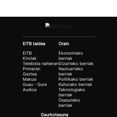
EITB taldea
Orain
EITB
Ekonomiako
Kirolak
berriak
Telebista nahieran
Gizarteko berriak
Primeran
Nazioarteko
Gaztea
berriak
Makusi
Politikako berriak
Guau - Gure
Kulturako berriak
Audioa
Teknologiako
berriak
Osasuneko
berriak
Gaurkotasuna