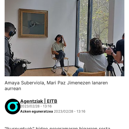
Amaya Suberviola, Mari Paz Jimenezen lanaren
aurrean
Agentziak | EITB
2023/02/28 - 13:16
Azken eguneratzea
2023/02/28 - 13:16
"Ikuspuntuak" bideo programaren bigarren sorta