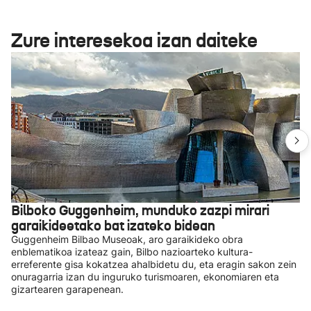
Zure interesekoa izan daiteke
Bilboko Guggenheim, munduko zazpi mirari
garaikideetako bat izateko bidean
Guggenheim Bilbao Museoak, aro garaikideko obra
enblematikoa izateaz gain, Bilbo nazioarteko kultura-
erreferente gisa kokatzea ahalbidetu du, eta eragin sakon zein
onuragarria izan du inguruko turismoaren, ekonomiaren eta
gizartearen garapenean.