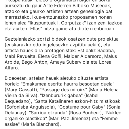
aurkeztu du gaur Arte Ederren Bilboko Museoak,
atzoko eta gaurko artisten artean genealogia bat
marrazteko. Ikus-entzunezko proposamen honen
lehen alea "Ikuspuntuak I. Gorputzak" izan zen, iazkoa,
eta aurten "Ellas" hitza gaineratu diote izenburuari.
Gaztelaniazko zortzi bideok osatzen dute proiektua
(euskarazko edo ingelesezko azpitituluekin), eta
artista hauek dira protagonistak: Estibaliz Sadaba,
Mabi Revuelta, Elena Goñi, Maider Aldarsoro, Malus
Arbide, Bego Anton, Amaya Suberviola eta Lorea
Alfaro.
Bideoetan, artelan hauek aletuko dituzte artista
horiek: "Emakumea eserita haurra besoetan duela"
(Mary Cassatt), "Passage des miroirs" (Maria Helena
Vieira da Silva), "Izenbururik gabea" (Isabel
Baquedano), "Santa Katalinaren ezkon-hitz mistikoak
(Sofonisba Anguissola), "Costume pour Gaby" (Sonia
Delaunay), "Sarrioa etzanda" (Rosa Bonheur), "Nukleo
organiko plastikoa" (Mari Paz Jimenez) eta "Femme
assise" (Maria Blanchard).