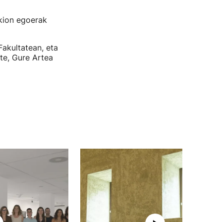
zkion egoerak
Fakultatean, eta
te, Gure Artea