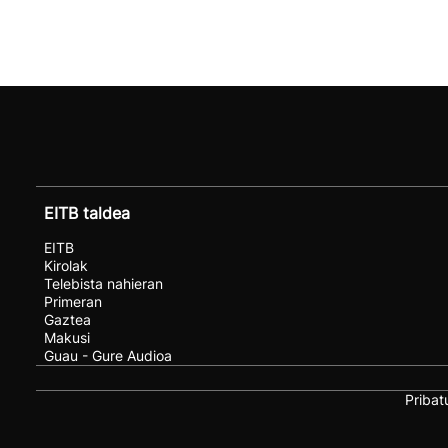
EITB taldea
EITB
Kirolak
Telebista nahieran
Primeran
Gaztea
Makusi
Guau - Gure Audioa
Pribat