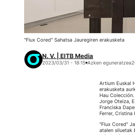
"Flux Cored" Sahatsa Jauregiren erakusketa
N. V. | EITB Media
2023/03/31 - 18:15
Azken eguneratzea
2
Artium Euskal 
erakusketa aurk
Hau Colección. 
Jorge Oteiza, E
Franciska Dapen
Ferrer, Cristina
"Flux Cored" Ja
atalen siluetak