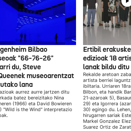
genheim Bilbao
Ertibil erakusk
eoak "66-76-26"
edizioak 18 arti
arri du, Steve
lanak bildu ditu
ueenek museoarentzat
Rekalde aretoan zaba
artista berriei lagun
tutako lana
ibiltaria. Urriaren 18
lazioak aurrez aurre jartzen ditu
Bilbon, eta handik Ba
kada batez bereizitako Nina
21-azaroak 5), Basaur
eren (1966) eta David Bowieren
29) eta Igorrera (az
) "Wild is the Wind" interpretazio
30) egingo du. Lehen,
oak.
hirugarren sariak Est
Markel Gonzalez Elez
Suarez Ortiz de Zara