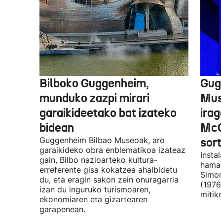
Bilboko Guggenheim,
Gug
munduko zazpi mirari
Mus
garaikideetako bat izateko
irag
bidean
McQ
Guggenheim Bilbao Museoak, aro
sor
garaikideko obra enblematikoa izateaz
Insta
gain, Bilbo nazioarteko kultura-
hamar
erreferente gisa kokatzea ahalbidetu
Simon
du, eta eragin sakon zein onuragarria
(1976
izan du inguruko turismoaren,
mitik
ekonomiaren eta gizartearen
garapenean.