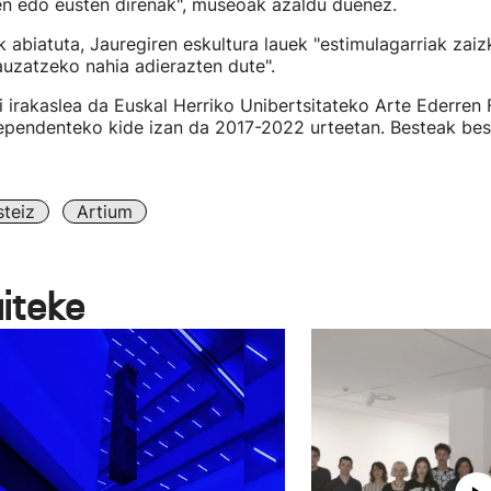
en edo eusten direnak", museoak azaldu duenez.
k abiatuta, Jauregiren eskultura lauek "estimulagarriak zai
uzatzeko nahia adierazten dute".
 irakaslea da Euskal Herriko Unibertsitateko Arte Ederren 
ependenteko kide izan da 2017-2022 urteetan. Besteak bes
teiz
Artium
aiteke