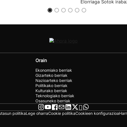
Elorriaga Sotok irabaz
Orain
Ekonomiako berriak
Gizarteko berriak
Nazioarteko berriak
Politikako berriak
Kulturako berriak
Teknologiako berriak
Osasuneko berriak
utasun politika
Lege oharra
Cookie politika
Cookieen konfigurazioa
Har