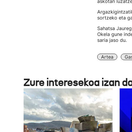
askotan luzatz
Argazkigintzati
sortzeko eta ga
Sahatsa Jauregi
Okela gune ind
saria jaso du.
Artea
Gas
Zure interesekoa izan d