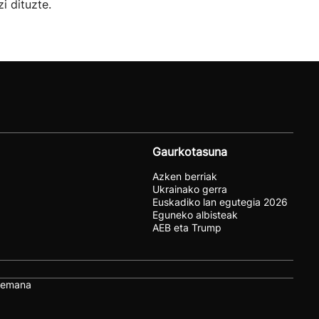
i dituzte.
Gaurkotasuna
Azken berriak
Ukrainako gerra
Euskadiko lan egutegia 2026
Eguneko albisteak
AEB eta Trump
remana