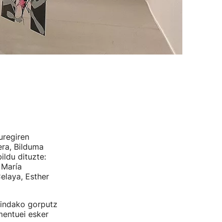
uregiren
era, Bilduma
ldu dituzte:
 María
Celaya, Esther
gindako gorputz
mentuei esker