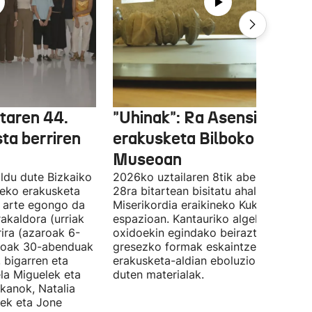
etaren 44.
"Uhinak": Ra Asensiren
sta berriren
erakusketa Bilboko Euskal
Museoan
ldu dute Bizkaiko
2026ko uztailaren 8tik abenduaren
tzeko erakusketa
28ra bitartean bisitatu ahal izango da
ra arte egongo da
Miserikordia eraikineko Kukula
rakaldora (urriak
espazioan. Kantauriko algekin eta
ira (azaroak 6-
oxidoekin egindako beiraztatutako
aroak 30-abenduak
gresezko formak eskaintzen ditu,
 bigarren eta
erakusketa-aldian eboluzionatzen
ela Miguelek eta
duten materialak.
kanok, Natalia
tek eta Jone