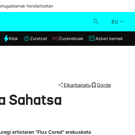
ortugaldarrak hondartzetan
EU
dia
Klisk
Zuretzat
Zuzenekoak
Azken berriak
Klisk
Zuzenekoak
Zuretzat
Elkarbanatu
Gorde
ta Sahatsa
Azken berriak
regi artistaren "Flux Cored" erakusketa