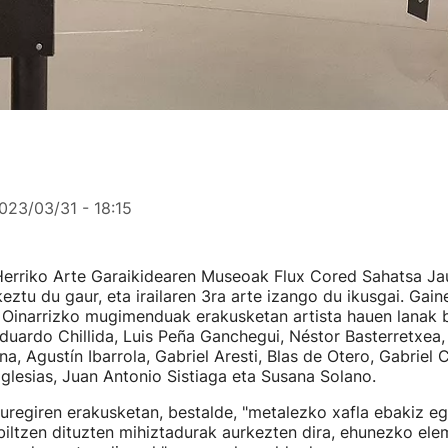
023/03/31 - 18:15
Herriko Arte Garaikidearen Museoak Flux Cored Sahatsa Ja
eztu du gaur, eta irailaren 3ra arte izango du ikusgai. Gain
Oinarrizko mugimenduak erakusketan artista hauen lanak bi
duardo Chillida, Luis Peña Ganchegui, Néstor Basterretxea,
a, Agustín Ibarrola, Gabriel Aresti, Blas de Otero, Gabriel 
 Iglesias, Juan Antonio Sistiaga eta Susana Solano.
uregiren erakusketan, bestalde, "metalezko xafla ebakiz e
 biltzen dituzten mihiztadurak aurkezten dira, ehunezko ele