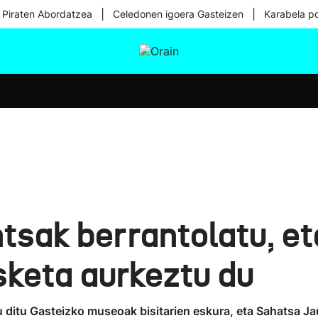
|
|
 Piraten Abordatzea
Celedonen igoera Gasteizen
Karabela p
tura
Ikusmiran
Egural
Osasuna
Teknologia
ntsak berrantolatu, e
sketa aurkeztu du
ditu Gasteizko museoak bisitarien eskura, eta Sahatsa Jau