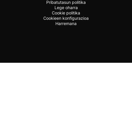
Pribatutasun politika
Lege oharra
Cookie politika
Cookieen konfigurazioa
Harremana