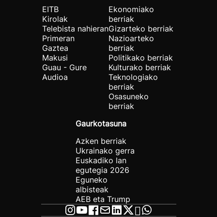
EITB
Ekonomiako
Kirolak
berriak
Telebista nahieran
Gizarteko berriak
Primeran
Nazioarteko
Gaztea
berriak
Makusi
Politikako berriak
Guau - Gure
Kulturako berriak
Audioa
Teknologiako
berriak
Osasuneko
berriak
Gaurkotasuna
Azken berriak
Ukrainako gerra
Euskadiko lan
egutegia 2026
Eguneko
albisteak
AEB eta Trump