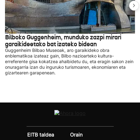
Bilboko Guggenheim, munduko zazpi mirari
garaikideetako bat izateko bidean
Guggenheim Bilbao Museoak, aro garaikideko obra
enblematikoa izateaz gain, Bilbo nazioarteko kultura-
erreferente gisa kokatzea ahalbidetu du, eta eragin sakon zein
onuragarria izan du inguruko turismoaren, ekonomiaren eta
gizartearen garapenean.
EITB taldea
Orain