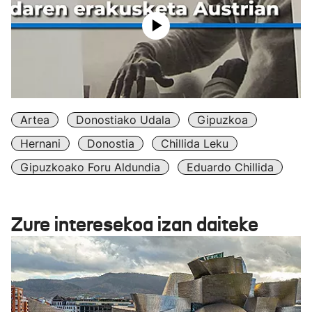
Artea
Donostiako Udala
Gipuzkoa
Hernani
Donostia
Chillida Leku
Gipuzkoako Foru Aldundia
Eduardo Chillida
Zure interesekoa izan daiteke