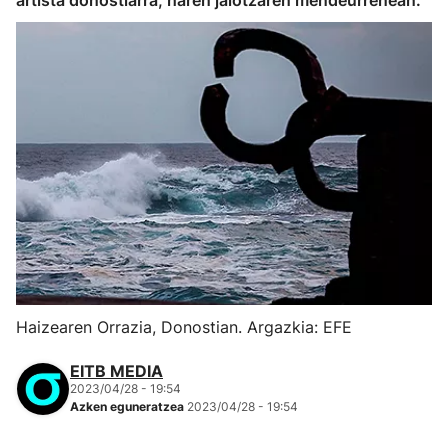
artista donostiarra, haren jaiotzaren mendeurrenean.
Haizearen Orrazia, Donostian. Argazkia: EFE
EITB MEDIA
2023/04/28 - 19:54
Azken eguneratzea
2023/04/28 - 19:54