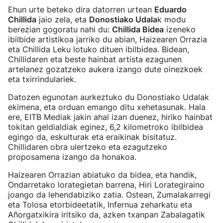
Ehun urte beteko dira datorren urtean
Eduardo
Chillida
jaio zela, eta
Donostiako Udala
k modu
berezian gogoratu nahi du:
Chillida Bidea
izeneko
ibilbide artistikoa jarriko du abian, Haizearen Orrazia
eta Chillida Leku lotuko dituen ibilbidea. Bidean,
Chillidaren eta beste hainbat artista ezagunen
artelanez gozatzeko aukera izango dute oinezkoek
eta txirrindulariek.
Datozen egunotan aurkeztuko du Donostiako Udalak
ekimena, eta orduan emango ditu xehetasunak. Hala
ere, EITB Mediak jakin ahal izan duenez, hiriko hainbat
tokitan geldialdiak eginez, 6,2 kilometroko ibilbidea
egingo da, eskulturak eta eraikinak bisitatuz.
Chillidaren obra ulertzeko eta ezagutzeko
proposamena izango da honakoa.
Haizearen Orrazian abiatuko da bidea, eta handik,
Ondarretako lorategietan barrena, Hiri Lorategiraino
joango da lehendabiziko zatia. Ostean, Zumalakarregi
eta Tolosa etorbideetatik, Infernua zeharkatu eta
Añorgatxikira iritsiko da, azken txanpan Zabalagatik