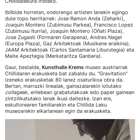
Chillidalekura iristeko.
Ibilbide horretan, ondorengo artisten lanekin egingo
dute topo herritarrek: Jose Ramon Anda (Zeharki),
Joaquin Montero (Zubimusu Parkea), Francisco Lopez
(Zubimusu Iturria), Joaquin Montero (Oñati Plaza),
Jose Zugasti (Formaren Garapena), Andres Nagel
(Europa Plaza), Gaz Arkitektoak (Musikene eraikina),
JAAM Arkitektoak (Carlos Santamaria Liburutegia) eta
Maite Apeztegia (Merkataritza Ganbera).
Gaur, bestalde,
Kunsthalle Krems
museo austriarrak
Chillidaren erakusketa bat zabaldu du. "Gravitation"
izeneko erakusketak 80 lanez osaturikoa obra da.
Bertan, marrazki linealak, gainazalarekin lotutako
collage
ak, erliebean grabatutakoak edo paper gainean
zintzilikatutako lanak ikusi daitezke. Izan ere,
eskultorearen familiarekin eta Chillida Leku
museoarekin elkarlanean egin da erakusketa.