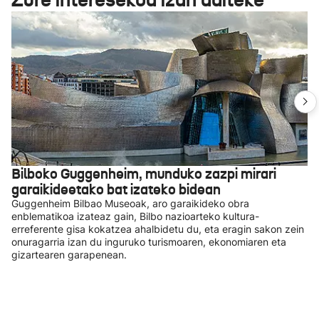
Bilboko Guggenheim, munduko zazpi mirari
garaikideetako bat izateko bidean
Guggenheim Bilbao Museoak, aro garaikideko obra
enblematikoa izateaz gain, Bilbo nazioarteko kultura-
erreferente gisa kokatzea ahalbidetu du, eta eragin sakon zein
onuragarria izan du inguruko turismoaren, ekonomiaren eta
gizartearen garapenean.