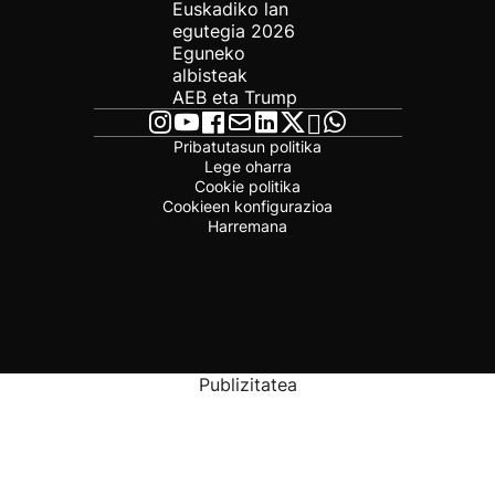
Euskadiko lan
egutegia 2026
Eguneko
albisteak
AEB eta Trump
Pribatutasun politika
Lege oharra
Cookie politika
Cookieen konfigurazioa
Harremana
Publizitatea