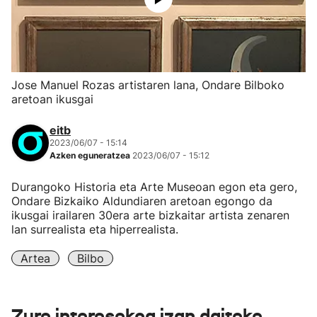
Jose Manuel Rozas artistaren lana, Ondare Bilboko
aretoan ikusgai
eitb
2023/06/07 - 15:14
Azken eguneratzea
2023/06/07 - 15:12
Durangoko Historia eta Arte Museoan egon eta gero,
Ondare Bizkaiko Aldundiaren aretoan egongo da
ikusgai irailaren 30era arte bizkaitar artista zenaren
lan surrealista eta hiperrealista.
Artea
Bilbo
Zure interesekoa izan daiteke