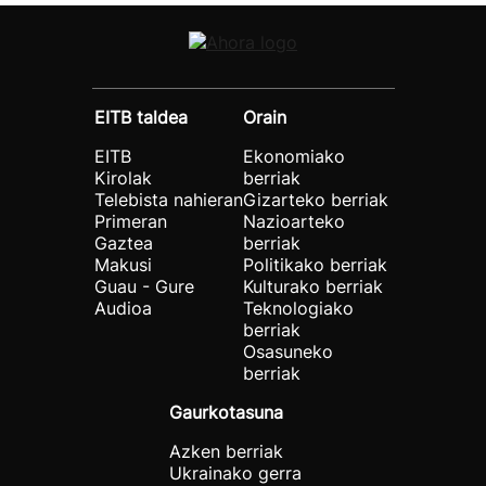
EITB taldea
Orain
EITB
Ekonomiako
Kirolak
berriak
Telebista nahieran
Gizarteko berriak
Primeran
Nazioarteko
Gaztea
berriak
Makusi
Politikako berriak
Guau - Gure
Kulturako berriak
Audioa
Teknologiako
berriak
Osasuneko
berriak
Gaurkotasuna
Azken berriak
Ukrainako gerra