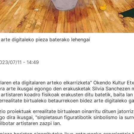
arte digitaleko pieza baterako lehengai
023/07/11 - 14:49
alaren eta digitalaren arteko elkarrizketa" Okendo Kultur Et
ra arte ikusgai egongo den erakusketak Silvia Sanchezen 
r artistaren koadro fisikoak erakusten ditu batetik, baita lan
errealitate birtualeko betaurrekoen bidez arte digitaleko ga
io proiektuak errealitate birtualean oinarritu dituen jatorri
 dira ikusgai, "sinpletasun figuratibotik sinbolismo ia surre
lbotar artistaren zazpi lan.