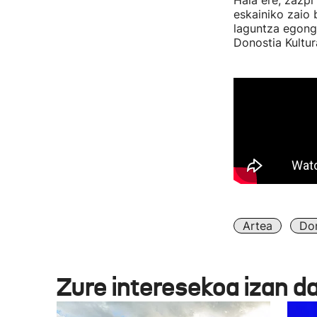
Hala ere, zazpi
eskainiko zaio 
laguntza egong
Donostia Kultur
Artea
Don
Zure interesekoa izan d