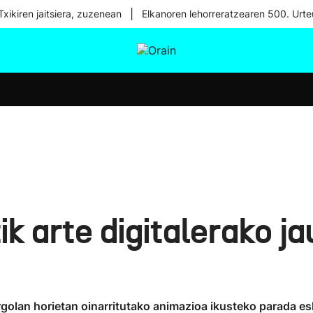
|
xikiren jaitsiera, zuzenean
Elkanoren lehorreratzearen 500. Urte
tura
Ikusmiran
Egural
Osasuna
Teknologia
ik arte digitalerako ja
argolan horietan oinarritutako animazioa ikusteko parada 