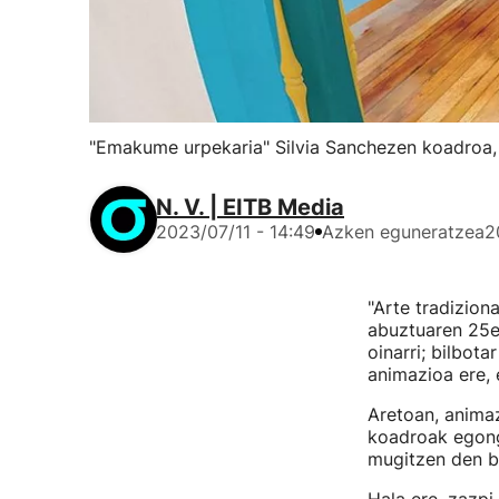
"Emakume urpekaria" Silvia Sanchezen koadroa, 
N. V. | EITB Media
2023/07/11 - 14:49
Azken eguneratzea
2
"Arte tradizion
abuztuaren 25e
oinarri; bilbota
animazioa ere, 
Aretoan, animaz
koadroak egongo
mugitzen den bi