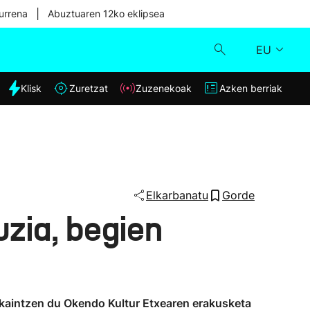
|
urrena
Abuztuaren 12ko eklipsea
EU
dia
Klisk
Zuretzat
Zuzenekoak
Azken berriak
Klisk
Zuzenekoak
Zuretzat
Elkarbanatu
Gorde
uzia, begien
Azken berriak
eskaintzen du Okendo Kultur Etxearen erakusketa