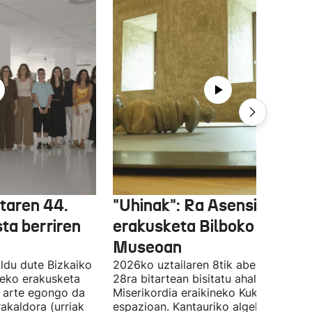
etaren 44.
"Uhinak": Ra Asensiren
sta berriren
erakusketa Bilboko Euskal
Museoan
ldu dute Bizkaiko
2026ko uztailaren 8tik abenduaren
tzeko erakusketa
28ra bitartean bisitatu ahal izango da
ra arte egongo da
Miserikordia eraikineko Kukula
rakaldora (urriak
espazioan. Kantauriko algekin eta