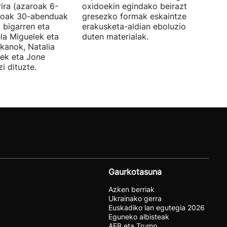
ira (azaroak 6-
oxidoekin egindako beiraztatutako
aroak 30-abenduak
gresezko formak eskaintzen ditu,
 bigarren eta
erakusketa-aldian eboluzionatzen
ela Miguelek eta
duten materialak.
kanok, Natalia
tek eta Jone
i dituzte.
Gaurkotasuna
Azken berriak
Ukrainako gerra
Euskadiko lan egutegia 2026
Eguneko albisteak
AEB eta Trump