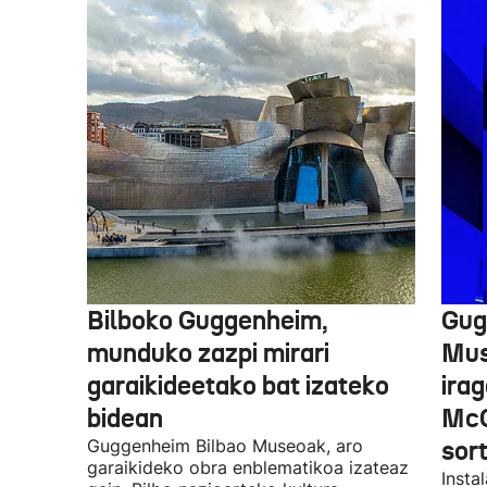
Bilboko Guggenheim,
Gug
munduko zazpi mirari
Mus
garaikideetako bat izateko
irag
bidean
McQ
Guggenheim Bilbao Museoak, aro
sor
garaikideko obra enblematikoa izateaz
Insta