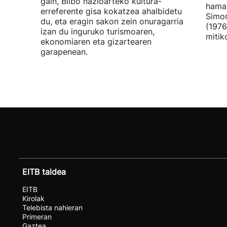
gain, Bilbo nazioarteko kultura-
hamar
erreferente gisa kokatzea ahalbidetu
Simon
du, eta eragin sakon zein onuragarria
(1976
izan du inguruko turismoaren,
mitik
ekonomiaren eta gizartearen
garapenean.
EITB taldea
EITB
Kirolak
Telebista nahieran
Primeran
Gaztea