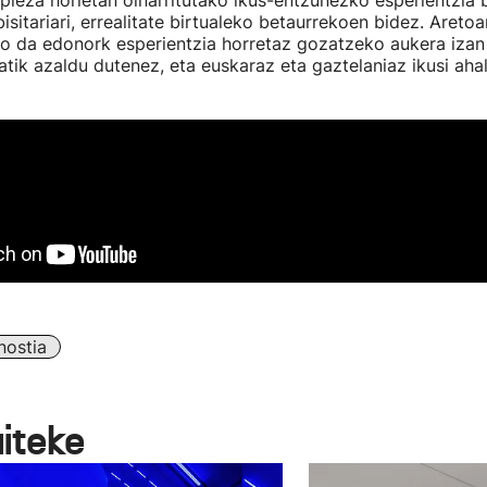
 pieza horietan oinarritutako ikus-entzunezko esperientzia 
bisitariari, errealitate birtualeko betaurrekoen bidez. Aret
o da edonork esperientzia horretaz gozatzeko aukera izan
atik azaldu dutenez, eta euskaraz eta gaztelaniaz ikusi aha
ostia
aiteke