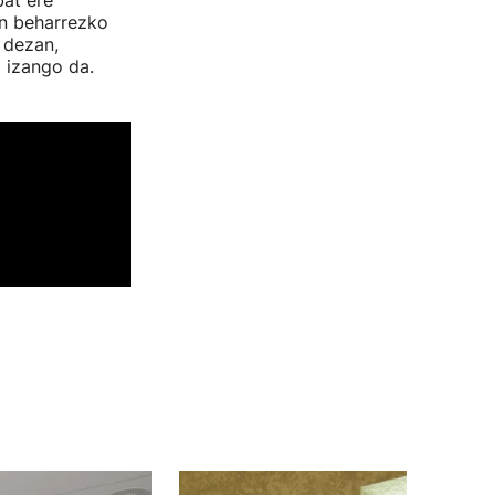
bat ere
oan beharrezko
 dezan,
l izango da.