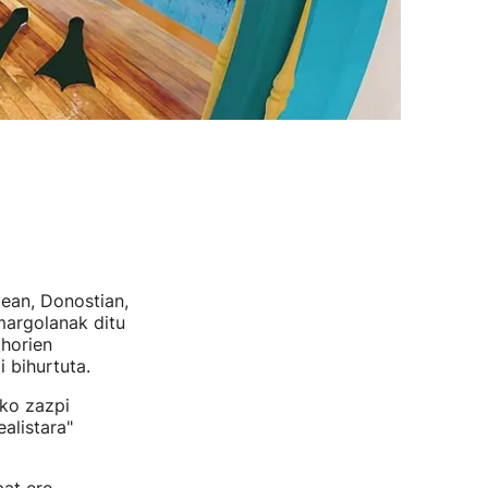
xean, Donostian,
margolanak ditu
 horien
i bihurtuta.
zko zazpi
alistara"