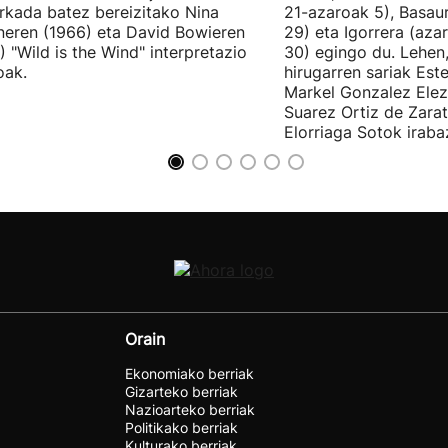
kada batez bereizitako Nina
21-azaroak 5), Basaur
eren (1966) eta David Bowieren
29) eta Igorrera (az
) "Wild is the Wind" interpretazio
30) egingo du. Lehen,
oak.
hirugarren sariak Est
Markel Gonzalez Elez
Suarez Ortiz de Zara
Elorriaga Sotok irabaz
Orain
Ekonomiako berriak
Gizarteko berriak
Nazioarteko berriak
Politikako berriak
Kulturako berriak