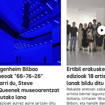
genheim Bilbao
Ertibil erakusk
eoak "66-76-26"
edizioak 18 arti
arri du, Steve
lanak bildu ditu
ueenek museoarentzat
Rekalde aretoan zaba
artista berriei lagun
tutako lana
ibiltaria. Urriaren 18
lazioak aurrez aurre jartzen ditu
Bilbon, eta handik Ba