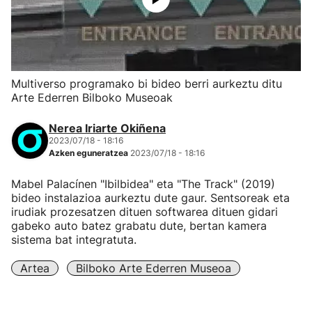
Multiverso programako bi bideo berri aurkeztu ditu
Arte Ederren Bilboko Museoak
Nerea Iriarte Okiñena
2023/07/18 - 18:16
Azken eguneratzea
2023/07/18 - 18:16
Mabel Palacínen "Ibilbidea" eta "The Track" (2019)
bideo instalazioa aurkeztu dute gaur. Sentsoreak eta
irudiak prozesatzen dituen softwarea dituen gidari
gabeko auto batez grabatu dute, bertan kamera
sistema bat integratuta.
Artea
Bilboko Arte Ederren Museoa