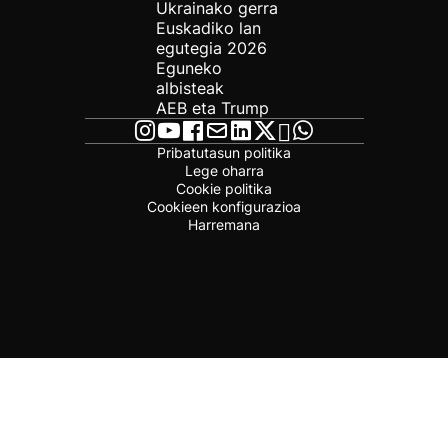
Ukrainako gerra
Euskadiko lan
egutegia 2026
Eguneko
albisteak
AEB eta Trump
Pribatutasun politika
Lege oharra
Cookie politika
Cookieen konfigurazioa
Harremana