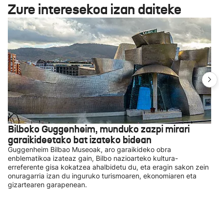
Zure interesekoa izan daiteke
Bilboko Guggenheim, munduko zazpi mirari
garaikideetako bat izateko bidean
Guggenheim Bilbao Museoak, aro garaikideko obra
enblematikoa izateaz gain, Bilbo nazioarteko kultura-
erreferente gisa kokatzea ahalbidetu du, eta eragin sakon zein
onuragarria izan du inguruko turismoaren, ekonomiaren eta
gizartearen garapenean.