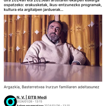
dira 2024an eta 2025ean artistaren ekarpen eskerga
ospatzeko: erakusketak, ikus-entzunezko programak,
kultura eta argitalpen jarduerak…
Argazkia, Basterretxea Irurzun familiaren adeitasunez
N. V. | EITB Medi
2024/01/26 - 13:15
Azken eguneratzea
2024/01/26 - 13:15