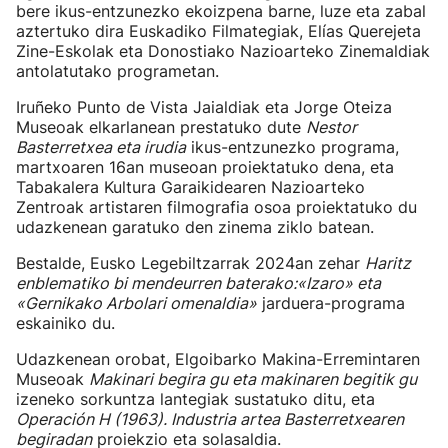
bere ikus-entzunezko ekoizpena barne, luze eta zabal
aztertuko dira Euskadiko Filmategiak, Elías Querejeta
Zine-Eskolak eta Donostiako Nazioarteko Zinemaldiak
antolatutako programetan.
Iruñeko Punto de Vista Jaialdiak eta Jorge Oteiza
Museoak elkarlanean prestatuko dute
Nestor
Basterretxea eta irudia
ikus-entzunezko programa,
martxoaren 16an museoan proiektatuko dena, eta
Tabakalera Kultura Garaikidearen Nazioarteko
Zentroak artistaren filmografia osoa proiektatuko du
udazkenean garatuko den zinema ziklo batean.
Bestalde, Eusko Legebiltzarrak 2024an zehar
Haritz
enblematiko bi mendeurren baterako:«Izaro» eta
«Gernikako Arbolari omenaldia»
jarduera-programa
eskainiko du.
Udazkenean orobat, Elgoibarko Makina-Erremintaren
Museoak
Makinari begira gu eta makinaren begitik gu
izeneko sorkuntza lantegiak sustatuko ditu, eta
Operación H (1963). Industria artea Basterretxearen
begiradan
proiekzio eta solasaldia.