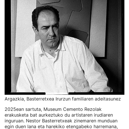
Argazkia, Basterretxea Irurzun familiaren adeitasunez
2025ean sartuta, Museum Cemento Rezolak
erakusketa bat aurkeztuko du artistaren irudiaren
inguruan. Nestor Basterretxeak zinemaren munduan
egin duen lana eta harekiko etengabeko harremana,