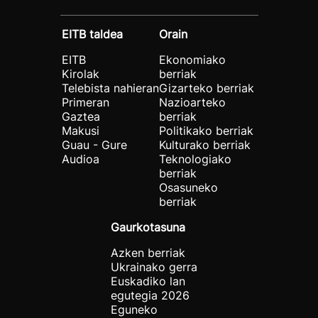
EITB taldea
Orain
EITB
Ekonomiako
Kirolak
berriak
Telebista nahieran
Gizarteko berriak
Primeran
Nazioarteko
Gaztea
berriak
Makusi
Politikako berriak
Guau - Gure
Kulturako berriak
Audioa
Teknologiako
berriak
Osasuneko
berriak
Gaurkotasuna
Azken berriak
Ukrainako gerra
Euskadiko lan
egutegia 2026
Eguneko