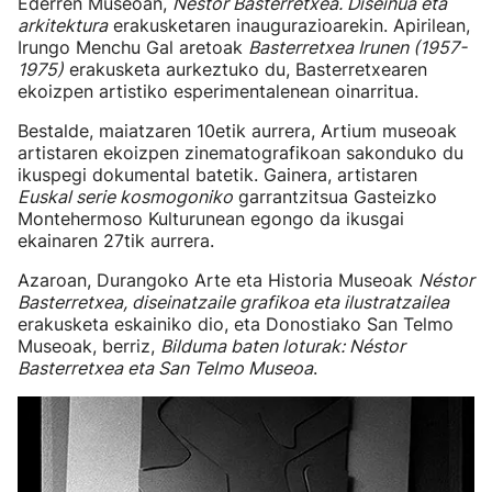
Ederren Museoan,
Néstor Basterretxea. Diseinua eta
arkitektura
erakusketaren inaugurazioarekin. Apirilean,
Irungo Menchu Gal aretoak
Basterretxea Irunen (1957-
1975)
erakusketa aurkeztuko du, Basterretxearen
ekoizpen artistiko esperimentalenean oinarritua.
Bestalde, maiatzaren 10etik aurrera, Artium museoak
artistaren ekoizpen zinematografikoan sakonduko du
ikuspegi dokumental batetik. Gainera, artistaren
Euskal serie kosmogoniko
garrantzitsua Gasteizko
Montehermoso Kulturunean egongo da ikusgai
ekainaren 27tik aurrera.
Azaroan, Durangoko Arte eta Historia Museoak
Néstor
Basterretxea, diseinatzaile grafikoa eta ilustratzailea
erakusketa eskainiko dio, eta Donostiako San Telmo
Museoak, berriz,
Bilduma baten loturak: Néstor
Basterretxea eta San Telmo Museoa
.