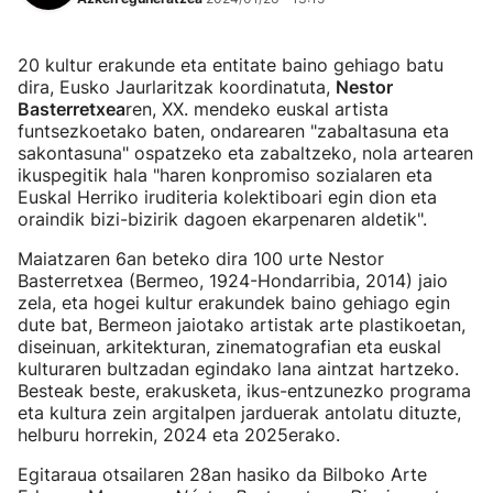
20 kultur erakunde eta entitate baino gehiago batu
dira, Eusko Jaurlaritzak koordinatuta,
Nestor
Basterretxea
ren, XX. mendeko euskal artista
funtsezkoetako baten, ondarearen "zabaltasuna eta
sakontasuna" ospatzeko eta zabaltzeko, nola artearen
ikuspegitik hala "haren konpromiso sozialaren eta
Euskal Herriko iruditeria kolektiboari egin dion eta
oraindik bizi-bizirik dagoen ekarpenaren aldetik".
Maiatzaren 6an beteko dira 100 urte Nestor
Basterretxea (Bermeo, 1924-Hondarribia, 2014) jaio
zela, eta hogei kultur erakundek baino gehiago egin
dute bat, Bermeon jaiotako artistak arte plastikoetan,
diseinuan, arkitekturan, zinematografian eta euskal
kulturaren bultzadan egindako lana aintzat hartzeko.
Besteak beste, erakusketa, ikus-entzunezko programa
eta kultura zein argitalpen jarduerak antolatu dituzte,
helburu horrekin, 2024 eta 2025erako.
Egitaraua otsailaren 28an hasiko da Bilboko Arte