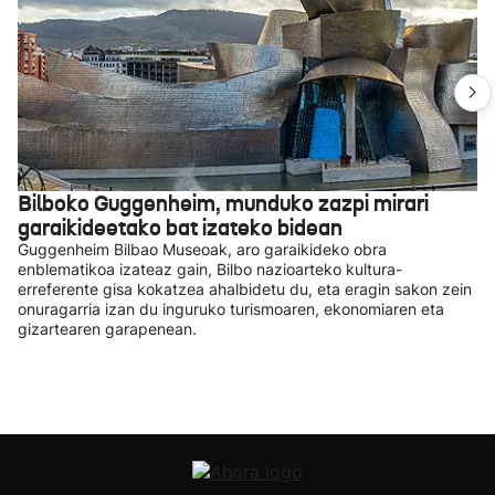
Bilboko Guggenheim, munduko zazpi mirari
garaikideetako bat izateko bidean
Guggenheim Bilbao Museoak, aro garaikideko obra
enblematikoa izateaz gain, Bilbo nazioarteko kultura-
erreferente gisa kokatzea ahalbidetu du, eta eragin sakon zein
onuragarria izan du inguruko turismoaren, ekonomiaren eta
gizartearen garapenean.