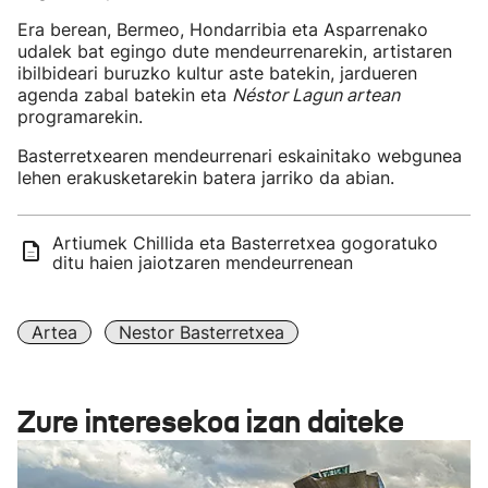
Era berean, Bermeo, Hondarribia eta Asparrenako
udalek bat egingo dute mendeurrenarekin, artistaren
ibilbideari buruzko kultur aste batekin, jardueren
agenda zabal batekin eta
Néstor Lagun artean
programarekin.
Basterretxearen mendeurrenari eskainitako webgunea
lehen erakusketarekin batera jarriko da abian.
Artiumek Chillida eta Basterretxea gogoratuko
ditu haien jaiotzaren mendeurrenean
Artea
Nestor Basterretxea
Zure interesekoa izan daiteke