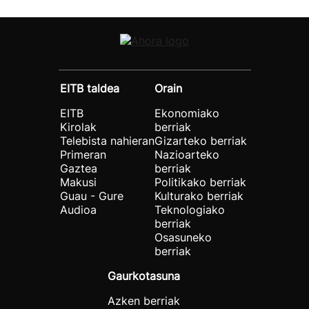
EITB taldea
Orain
EITB
Ekonomiako
Kirolak
berriak
Telebista nahieran
Gizarteko berriak
Primeran
Nazioarteko
Gaztea
berriak
Makusi
Politikako berriak
Guau - Gure
Kulturako berriak
Audioa
Teknologiako
berriak
Osasuneko
berriak
Gaurkotasuna
Azken berriak