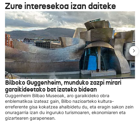
Zure interesekoa izan daiteke
Bilboko Guggenheim, munduko zazpi mirari
garaikideetako bat izateko bidean
Guggenheim Bilbao Museoak, aro garaikideko obra
enblematikoa izateaz gain, Bilbo nazioarteko kultura-
erreferente gisa kokatzea ahalbidetu du, eta eragin sakon zein
onuragarria izan du inguruko turismoaren, ekonomiaren eta
gizartearen garapenean.