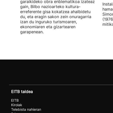
garaikideko obra enblematikoa izateaz
Insta
gain, Bilbo nazioarteko kultura-
hamar
erreferente gisa kokatzea ahalbidetu
Simon
du, eta eragin sakon zein onuragarria
(1976
izan du inguruko turismoaren,
mitik
ekonomiaren eta gizartearen
garapenean.
EITB taldea
EITB
Kirolak
Telebista nahieran