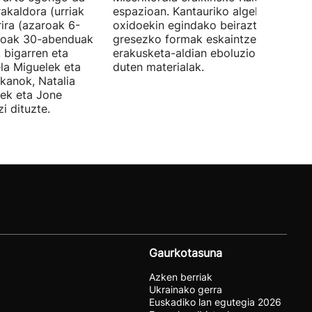
rakaldora (urriak
espazioan. Kantauriko algekin eta
ira (azaroak 6-
oxidoekin egindako beiraztatutako
aroak 30-abenduak
gresezko formak eskaintzen ditu,
 bigarren eta
erakusketa-aldian eboluzionatzen
ela Miguelek eta
duten materialak.
kanok, Natalia
tek eta Jone
i dituzte.
Gaurkotasuna
Azken berriak
Ukrainako gerra
Euskadiko lan egutegia 2026