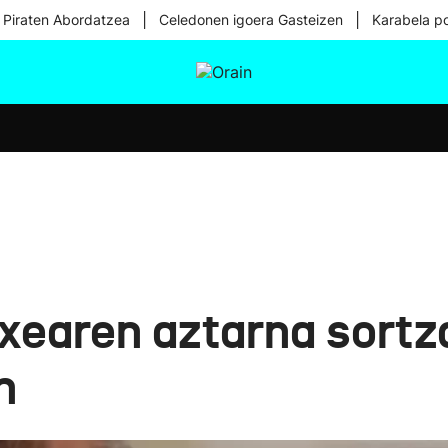
|
|
 Piraten Abordatzea
Celedonen igoera Gasteizen
Karabela p
tura
Ikusmiran
Egural
Osasuna
Teknologia
xearen aztarna sortza
n