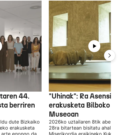
etaren 44.
"Uhinak": Ra Asensiren
sta berriren
erakusketa Bilboko Euskal
Museoan
ldu dute Bizkaiko
2026ko uztailaren 8tik abenduaren
tzeko erakusketa
28ra bitartean bisitatu ahal izango da
ra arte egongo da
Miserikordia eraikineko Kukula