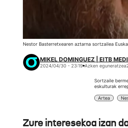
Nestor Basterretxearen aztarna sortzailea Euska
MIKEL DOMINGUEZ | EITB MED
2024/04/30 - 23:19
Azken eguneratzea
Sortzaile berme
eskulturak erre
Artea
Nes
Zure interesekoa izan d