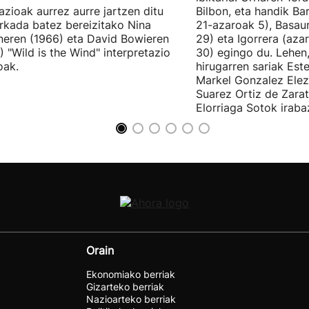
lazioak aurrez aurre jartzen ditu
Bilbon, eta handik Ba
kada batez bereizitako Nina
21-azaroak 5), Basaur
eren (1966) eta David Bowieren
29) eta Igorrera (az
) "Wild is the Wind" interpretazio
30) egingo du. Lehen,
oak.
hirugarren sariak Est
Markel Gonzalez Elez
Suarez Ortiz de Zara
Elorriaga Sotok irabaz
Orain
Ekonomiako berriak
Gizarteko berriak
Nazioarteko berriak