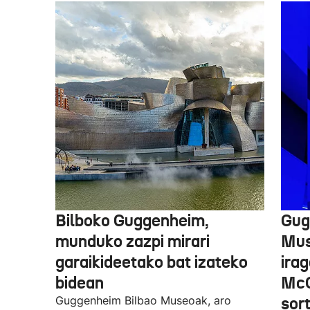
Bilboko Guggenheim,
Gug
munduko zazpi mirari
Mus
garaikideetako bat izateko
irag
bidean
McQ
Guggenheim Bilbao Museoak, aro
sor