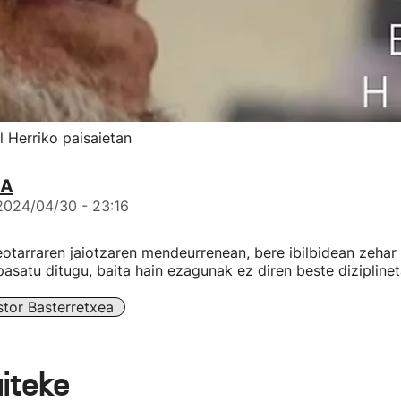
l Herriko paisaietan
IA
2024/04/30 - 23:16
otarraren jaiotzaren mendeurrenean, bere ibilbidean zehar 
pasatu ditugu, baita hain ezagunak ez diren beste diziplinet
tor Basterretxea
aiteke