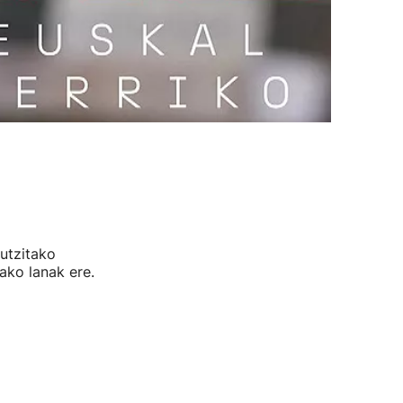
utzitako
ako lanak ere.