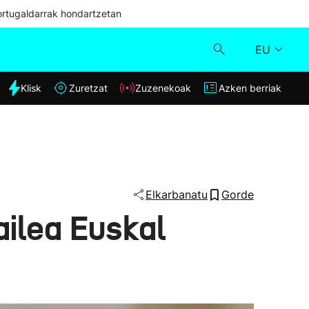
ortugaldarrak hondartzetan
EU
dia
Klisk
Zuretzat
Zuzenekoak
Azken berriak
Klisk
Zuzenekoak
Zuretzat
Elkarbanatu
Gorde
ilea Euskal
Azken berriak