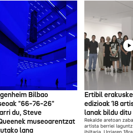
genheim Bilbao
Ertibil erakusk
eoak "66-76-26"
edizioak 18 arti
arri du, Steve
lanak bildu ditu
ueenek museoarentzat
Rekalde aretoan zaba
artista berriei lagun
tutako lana
ibiltaria. Urriaren 18