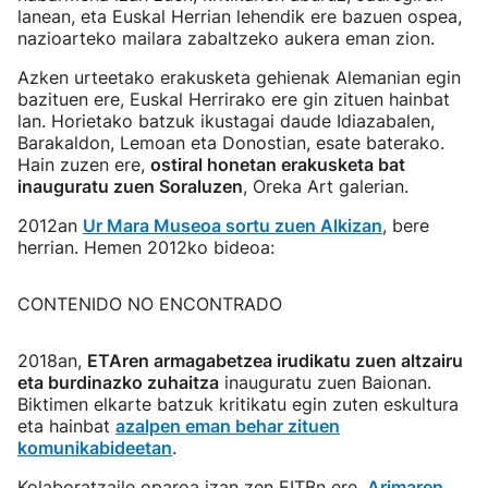
lanean, eta Euskal Herrian lehendik ere bazuen ospea,
nazioarteko mailara zabaltzeko aukera eman zion.
Azken urteetako erakusketa gehienak Alemanian egin
bazituen ere, Euskal Herrirako ere gin zituen hainbat
lan. Horietako batzuk ikustagai daude Idiazabalen,
Barakaldon, Lemoan eta Donostian, esate baterako.
Hain zuzen ere,
ostiral honetan erakusketa bat
inauguratu zuen Soraluzen
, Oreka Art galerian.
2012an
Ur Mara Museoa sortu zuen Alkizan
, bere
herrian. Hemen 2012ko bideoa:
CONTENIDO NO ENCONTRADO
2018an,
ETAren armagabetzea irudikatu zuen altzairu
eta burdinazko zuhaitza
inauguratu zuen Baionan.
Biktimen elkarte batzuk kritikatu egin zuten eskultura
eta hainbat
azalpen eman behar zituen
komunikabideetan
.
Kolaboratzaile oparoa izan zen EITBn ere.
Arimaren