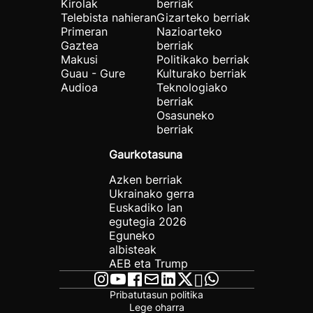
Kirolak
berriak
Telebista nahieran
Gizarteko berriak
Primeran
Nazioarteko
Gaztea
berriak
Makusi
Politikako berriak
Guau - Gure
Kulturako berriak
Audioa
Teknologiako
berriak
Osasuneko
berriak
Gaurkotasuna
Azken berriak
Ukrainako gerra
Euskadiko lan
egutegia 2026
Eguneko
albisteak
AEB eta Trump
Pribatutasun politika
Lege oharra