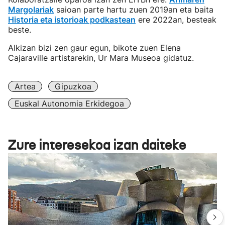
Margolariak
saioan parte hartu zuen 2019an eta baita
Historia eta istorioak podkastean
ere 2022an, besteak
beste.
Alkizan bizi zen gaur egun, bikote zuen Elena
Cajaraville artistarekin, Ur Mara Museoa gidatuz.
Artea
Gipuzkoa
Euskal Autonomia Erkidegoa
Zure interesekoa izan daiteke