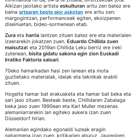
Alkizan jaiotako artista
eskulturan
aritu zen batez ere
baina
artearen beste alor askotan
ere aritu zen:
margogintzan, performanceak egiten, ekoizpenen
diseinuetan, bideo-sormenean etab.
Zura
eta
harria
lantzen zituen batez ere eta materialen
izaerarekin jokatzen zuen.
Eduardo Chillida zuen
maisutza
t eta 2019an Chillida Leku berriz ere ireki
zutenean,
bisita gidatu sakona egin zion Euskadi
Irratiko Faktoria saioari
.
70eko hamarkadan hasi zen lanean eta mota
guztietako materialak, ideiak eta teknikak erabili
zituen.
Hogeita hamar bat erakusketa eta hamar bat beka eta
sari jaso zituen. Besteak beste, Chillidaren Zabalaga
beka jaso zuen 1990ean eta Karl Muller mezenas
alemaniarrarekin lan egiteko aukera izan zuen
Düsseldorf hirian.
Alemanian egindako egonaldi luzeak eragin
nabarmena izan zuen, kritikarien aburuz, Jauregiren