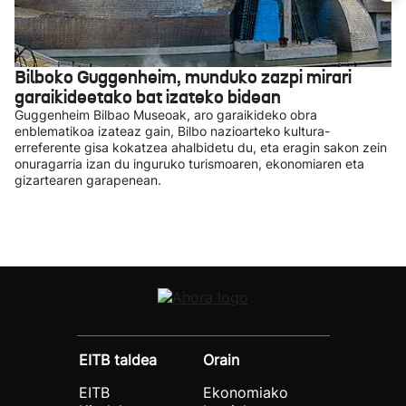
Bilboko Guggenheim, munduko zazpi mirari
garaikideetako bat izateko bidean
Guggenheim Bilbao Museoak, aro garaikideko obra
enblematikoa izateaz gain, Bilbo nazioarteko kultura-
erreferente gisa kokatzea ahalbidetu du, eta eragin sakon zein
onuragarria izan du inguruko turismoaren, ekonomiaren eta
gizartearen garapenean.
EITB taldea
Orain
EITB
Ekonomiako