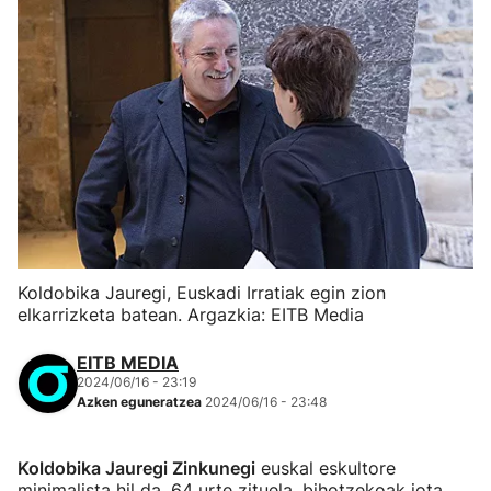
Koldobika Jauregi, Euskadi Irratiak egin zion
elkarrizketa batean. Argazkia: EITB Media
EITB MEDIA
2024/06/16 - 23:19
Azken eguneratzea
2024/06/16 - 23:48
Koldobika Jauregi Zinkunegi
euskal eskultore
minimalista hil da, 64 urte zituela, bihotzekoak jota.