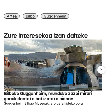
Artea
Bilbo
Guggenheim
Zure interesekoa izan daiteke
Bilboko Guggenheim, munduko zazpi mirari
garaikideetako bat izateko bidean
Guggenheim Bilbao Museoak, aro garaikideko obra