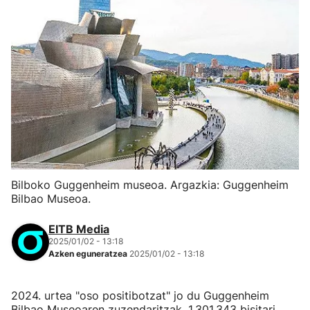
Bilboko Guggenheim museoa. Argazkia: Guggenheim
Bilbao Museoa.
EITB Media
2025/01/02 - 13:18
Azken eguneratzea
2025/01/02 - 13:18
2024. urtea "oso positibotzat" jo du Guggenheim
Bilbao Museoaren zuzendaritzak. 1.301.343 bisitari