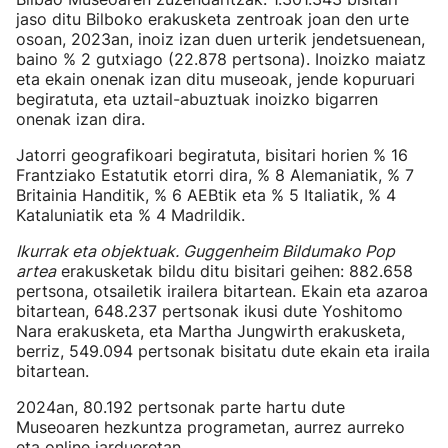
jaso ditu Bilboko erakusketa zentroak joan den urte
osoan, 2023an, inoiz izan duen urterik jendetsuenean,
baino % 2 gutxiago (22.878 pertsona). Inoizko maiatz
eta ekain onenak izan ditu museoak, jende kopuruari
begiratuta, eta uztail-abuztuak inoizko bigarren
onenak izan dira.
Jatorri geografikoari begiratuta, bisitari horien % 16
Frantziako Estatutik etorri dira, % 8 Alemaniatik, % 7
Britainia Handitik, % 6 AEBtik eta % 5 Italiatik, % 4
Kataluniatik eta % 4 Madrildik.
Ikurrak eta objektuak. Guggenheim Bildumako Pop
artea
erakusketak bildu ditu bisitari geihen: 882.658
pertsona, otsailetik irailera bitartean. Ekain eta azaroa
bitartean, 648.237 pertsonak ikusi dute Yoshitomo
Nara erakusketa, eta Martha Jungwirth erakusketa,
berriz, 549.094 pertsonak bisitatu dute ekain eta iraila
bitartean.
2024an, 80.192 pertsonak parte hartu dute
Museoaren hezkuntza programetan, aurrez aurreko
eta online jardueretan.