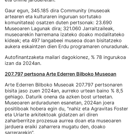
Gaur egun, 345.185 dira Community (museoak
artearen eta kulturaren inguruan sortutako
komunitatea) osatzen duten pertsonak: 23.690
Museoaren Lagunak dira; 321.060 Jarraitzaileak,
museoarekin harremana izateko doako modalitateko
kideak; eta 497 langabeei museoa doan bisitatzeko
aukera eskaintzen dien Erdu programaren onuradunak.
Autofinantzaketa mailari dagokionez, % 78 ingurukoa
izan da 2024an.
207.797 pertsona Arte Ederren Bilboko Museoan
Arte Ederren Bilboko Museoak 207.797 pertsonaren
bisita jaso zuen 2024an, aurreko urtean baino % 8,5
gehiago. Daturik onena da azken bost urteetan.
Museoaren arduradunen esanetan, 2024an joera
positiboak hobera egin du, "nahiz eta Agravitas Foster
eta Uriarte arkitektoak gidatzen ari diren
zaharberritze prozesua aurrea doan eta museoaren
jarduera eraiki zaharrera mugatu den, doako
sarrerarekin".