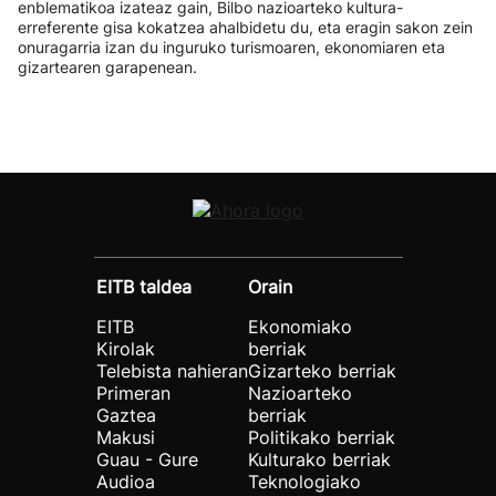
enblematikoa izateaz gain, Bilbo nazioarteko kultura-
erreferente gisa kokatzea ahalbidetu du, eta eragin sakon zein
onuragarria izan du inguruko turismoaren, ekonomiaren eta
gizartearen garapenean.
EITB taldea
Orain
EITB
Ekonomiako
Kirolak
berriak
Telebista nahieran
Gizarteko berriak
Primeran
Nazioarteko
Gaztea
berriak
Makusi
Politikako berriak
Guau - Gure
Kulturako berriak
Audioa
Teknologiako