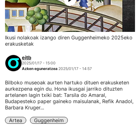
Ikusi nolakoak izango diren Guggenheimeko 2025eko
erakusketak
eitb
2025/01/17 - 15:00
Azken eguneratzea
2025/01/17 - 14:57
Bilboko museoak aurten hartuko dituen erakusketen
aurkezpena egin du. Hona ikusgai jarriko dituzten
artelanen lagin txiki bat: Tarsila do Amaral,
Budapesteko paper gaineko maisulanak, Refik Anadol,
Barbara Kruger...
Artea
Guggenheim