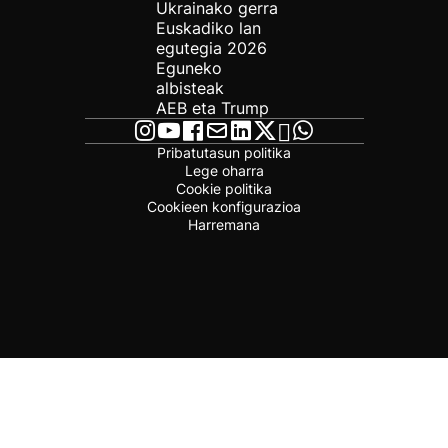
Ukrainako gerra
Euskadiko lan
egutegia 2026
Eguneko
albisteak
AEB eta Trump
Pribatutasun politika
Lege oharra
Cookie politika
Cookieen konfigurazioa
Harremana