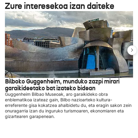
Zure interesekoa izan daiteke
Bilboko Guggenheim, munduko zazpi mirari
garaikideetako bat izateko bidean
Guggenheim Bilbao Museoak, aro garaikideko obra
enblematikoa izateaz gain, Bilbo nazioarteko kultura-
erreferente gisa kokatzea ahalbidetu du, eta eragin sakon zein
onuragarria izan du inguruko turismoaren, ekonomiaren eta
gizartearen garapenean.