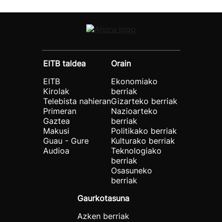
EITB taldea
Orain
EITB
Ekonomiako
Kirolak
berriak
Telebista nahieran
Gizarteko berriak
Primeran
Nazioarteko
Gaztea
berriak
Makusi
Politikako berriak
Guau - Gure
Kulturako berriak
Audioa
Teknologiako
berriak
Osasuneko
berriak
Gaurkotasuna
Azken berriak