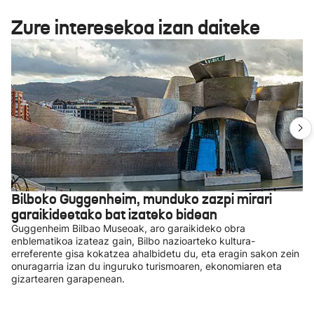
Zure interesekoa izan daiteke
Bilboko Guggenheim, munduko zazpi mirari
garaikideetako bat izateko bidean
Guggenheim Bilbao Museoak, aro garaikideko obra
enblematikoa izateaz gain, Bilbo nazioarteko kultura-
erreferente gisa kokatzea ahalbidetu du, eta eragin sakon zein
onuragarria izan du inguruko turismoaren, ekonomiaren eta
gizartearen garapenean.