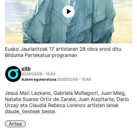
Eusko Jaurlaritzak 17 artistaren 28 obra erosi ditu
Bilduma Partekatua programan
eitb
2025/02/06 - 15:43
Azken eguneratzea
2025/02/06 - 15:40
Jesus Mari Lazkano, Gabriela Muñagorri, Juan Mieg,
Natalia Suarez Ortiz de Zarate, Juan Aizpitarte, Dario
Urzay eta Claudia Rebeca Lorenzo artisten lanak
daude, besteak beste.
Artea