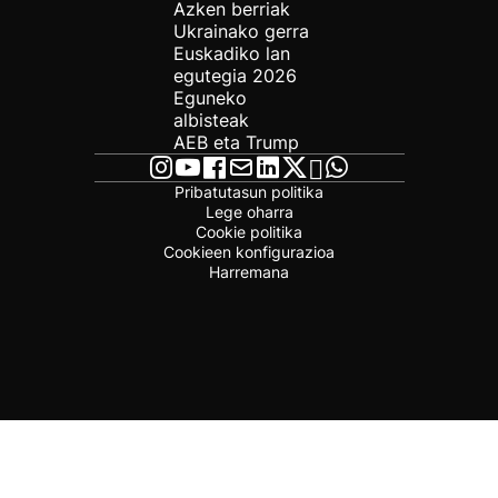
Azken berriak
Ukrainako gerra
Euskadiko lan
egutegia 2026
Eguneko
albisteak
AEB eta Trump
Pribatutasun politika
Lege oharra
Cookie politika
Cookieen konfigurazioa
Harremana