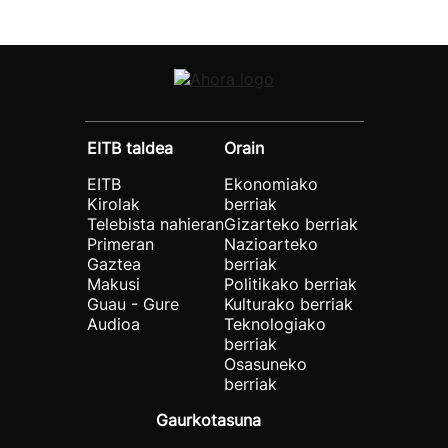
EITB taldea
Orain
EITB
Ekonomiako
Kirolak
berriak
Telebista nahieran
Gizarteko berriak
Primeran
Nazioarteko
Gaztea
berriak
Makusi
Politikako berriak
Guau - Gure
Kulturako berriak
Audioa
Teknologiako
berriak
Osasuneko
berriak
Gaurkotasuna