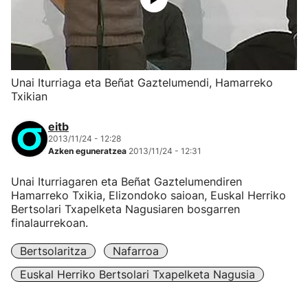
Unai Iturriaga eta Beñat Gaztelumendi, Hamarreko
Txikian
eitb
2013/11/24 - 12:28
Azken eguneratzea
2013/11/24 - 12:31
Unai Iturriagaren eta Beñat Gaztelumendiren
Hamarreko Txikia, Elizondoko saioan, Euskal Herriko
Bertsolari Txapelketa Nagusiaren bosgarren
finalaurrekoan.
Bertsolaritza
Nafarroa
Euskal Herriko Bertsolari Txapelketa Nagusia