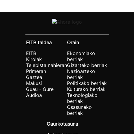
EITB taldea
Orain
EITB
Ekonomiako
Kirolak
berriak
Telebista nahieran
Gizarteko berriak
Primeran
Nazioarteko
Gaztea
berriak
Makusi
Politikako berriak
Guau - Gure
Kulturako berriak
Audioa
Teknologiako
berriak
Osasuneko
berriak
Gaurkotasuna