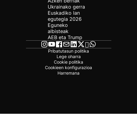
Azken berriak
Ukrainako gerra
Euskadiko lan
egutegia 2026
Eguneko
albisteak
AEB eta Trump
Pribatutasun politika
Lege oharra
Cookie politika
Cookieen konfigurazioa
Harremana