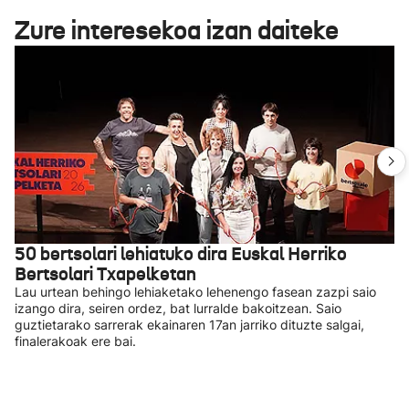
Zure interesekoa izan daiteke
50 bertsolari lehiatuko dira Euskal Herriko
Bertsolari Txapelketan
Lau urtean behingo lehiaketako lehenengo fasean zazpi saio
izango dira, seiren ordez, bat lurralde bakoitzean. Saio
guztietarako sarrerak ekainaren 17an jarriko dituzte salgai,
finalerakoak ere bai.